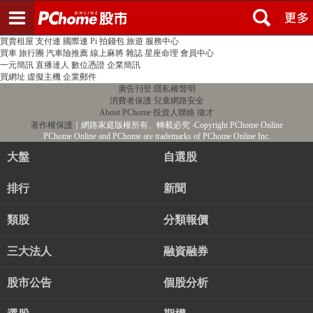
登入
註冊
PChome首頁
線上購物
24h購物
書店
露天拍賣
比比昂代購
新聞
/
氣象
股市
個人新聞台
廣告刊登
加入聯播網
全球購物
買賣租屋
支付連
國際連
Pi 拍錢包
旅遊
服務中心
買車
旅行團
汽車險推薦
線上麻將
雜誌
星座命理
會員中心
一元簡訊
直播達人
數位憑證
企業簡訊
買網址
虛擬主機
企業郵件
廣告刊登
隱私權聲明
消費者保護
兒童網路安全
About PChome
投資人聯絡
徵才
著作權保護
｜網路家庭版權所有、轉載必究
‧Copyright PChome Online
PChome Online and PChome are trademarks of PChome Online Inc.
大盤
自選股
排行
新聞
類股
分類報價
三大法人
融資融券
股市公告
個股分析