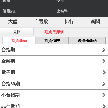
選股
期權
個股PK
比特幣
大盤
自選股
排行
新聞
期貨選擇權
返回
期貨商品
期貨價差
選擇權商品
台指期
金融期
電子期
台指50期
小台指期
非金電期