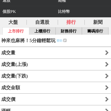
選股
期權
個股PK
比特幣
大盤
自選股
排行
新聞
上市排行
上櫃排行
財務排行
籌碼排行
神來也麻將！5分鐘輕鬆玩
贊助
成交量
成交量(上漲)
成交量(下跌)
成交金額
成交價
漲幅