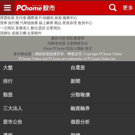
登入
註冊
PChome首頁
線上購物
24h購物
書店
露天拍賣
比比昂代購
新聞
/
氣象
股市
個人新聞台
廣告刊登
加入聯播網
全球購物
買賣租屋
支付連
國際連
Pi 拍錢包
旅遊
服務中心
買車
旅行團
汽車險推薦
線上麻將
雜誌
星座命理
會員中心
一元簡訊
直播達人
數位憑證
企業簡訊
買網址
虛擬主機
企業郵件
廣告刊登
隱私權聲明
消費者保護
兒童網路安全
About PChome
投資人聯絡
徵才
著作權保護
｜網路家庭版權所有、轉載必究
‧Copyright PChome Online
PChome Online and PChome are trademarks of PChome Online Inc.
大盤
自選股
排行
新聞
類股
分類報價
三大法人
融資融券
股市公告
個股分析