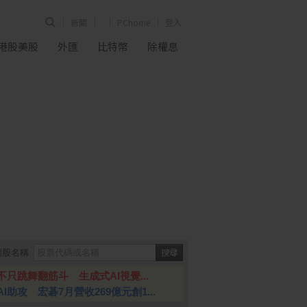
新聞
PChome
登入
港股美股
外匯
比特幣
除權息
個股名稱
不只跳舞翻筋斗 生成式AI視覺...
AI助攻 宏碁7月營收269億元創1...