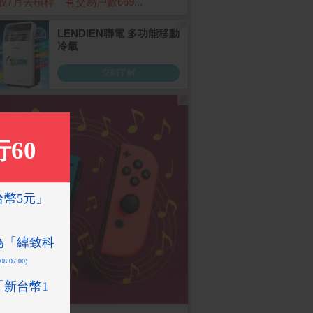
股7月去槓桿 有交易戶數669...
-C125B1）
51
FG