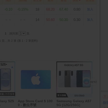
漲跌
漲跌幅
成交張
最高
最低
價差
▼
自選股
-0.10
-0.15%
18
68.20
67.40
0.80
加入
－－
－－
14
50.60
50.30
0.30
加入
1
. 跳到第
頁
1 頁，共 2 筆 (第 1 - 2 筆資料)
‧
三
laxy S25
App Store Card $ 100
Samsung Galaxy A57
【SAN
‧
財
)
0 - 數位序號
5G (12G/256G)
128L