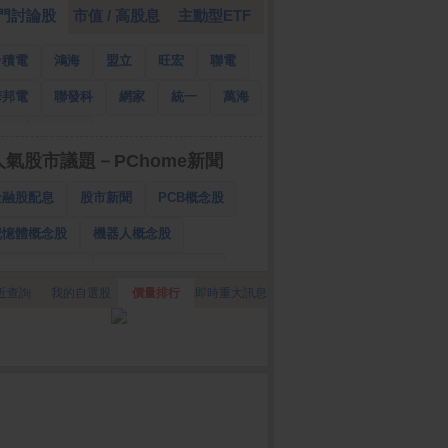
門討論股
市值 / 高股息
主動型ETF
台積電
鴻海
盟立
旺宏
聯電
華邦電
聯發科
網家
統一
萬海
南亞
國泰金
人氣股市議題－PChome新聞
金融股配息
股市新聞
PCB概念股
記憶體概念股
機器人概念股
低軌衛星概念股
CPO、BBU概念股
近查詢
我的自選股
價量排行
即時重大訊息
025金融股配息
AI眼鏡概念股
降息概念股
儲能概念股
甲骨文概念股
股東會紀念品