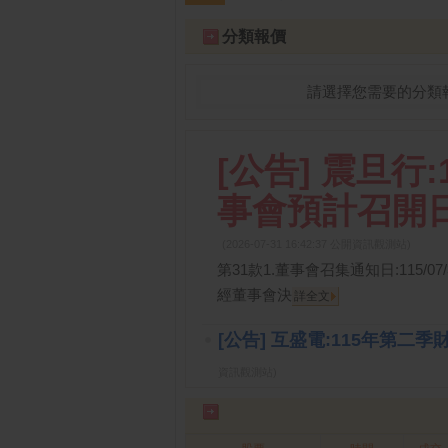
分類報價
請選擇您需要的分類
[公告] 震旦行
事會預計召開日
(2026-07-31 16:42:37 公開資訊觀測站)
第31款1.董事會召集通知日:115/07
經董事會決
詳全文
[公告] 互盛電:115年第二
資訊觀測站)