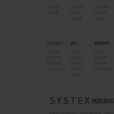
加權指數
集中市場
股票找權證
櫃買指數
櫃買中心
權證篩選
市場指數
權證排行
三大法人
排行
融資融券
買賣金額
上市排行
餘額統計
外資買賣超
上櫃排行
融資增減
投信買賣超
財務排行
融券增減
自營商買賣超
籌碼排行
使用率/券資比
網友排行
依證券主管機關規定，使用本網站股票、期貨等