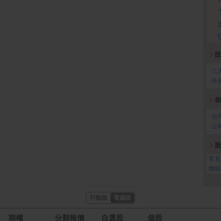
投
‧
三
‧
外
相
‧
台
‧
公
股
‧
常見
‧
聯絡
行動版
電腦版
期權
分類報價
自選股
個股