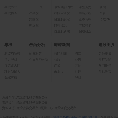
期貨商品
上市/上櫃
最近查詢個股
線型走勢
新聞
期貨價差
產業股
我的自選股
籌碼分析
公告
集團股
自選股設定
基本資料
個股PK
概念股
財報資訊
財務報表
自選股新聞
個股概況
專欄
券商分析
即時新聞
港股美股
箱波均解盤
研究報告
熱門新聞
國際
分類報價
名人理財
今日盤勢分析
台股
公告
即時新聞
股票超入門
產業
其他
熱門排行
理財我最大
未上市
財經
焦點股票
先探專欄
理財
系統合作: 精誠資訊股份有限公司
資訊提供: 精誠資訊股份有限公司
資料來源: 台灣證券交易所, 櫃買中心, 台灣期貨交易所
金融報價資訊之會員，務請詳細閱讀「
資訊用戶權益暨使用同意聲明書
」並建議會員