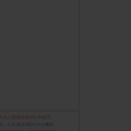
大法人賣超台股442.44億元
LUX 台灣三洋】
MyCard 1000點虛擬點
MyCard 2000點虛擬點
AC
部：公民併設4面向評估機制 ...
 一級能效雙門小冰
數卡
數卡
電藍