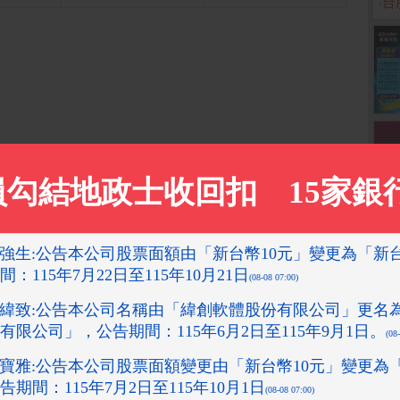
‧
台
箱 （SR