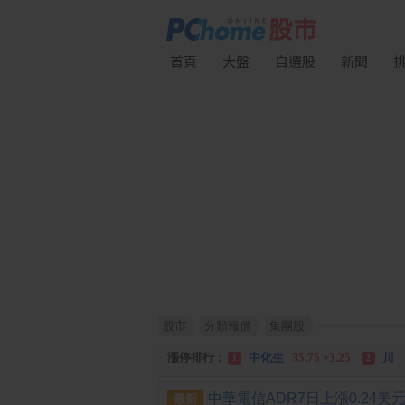
首頁
大盤
自選股
新聞
漲幅排行：
川 湖
11,110.00 +1,010.00
1
股市
分類報價
集團股
跌幅排行：
凌 航
168.00 -18.50
雙
1
2
漲停排行：
中化生
35.75 +3.25
川
1
2
跌停排行：
凌 航
168.00 -18.50
雙
1
2
最新