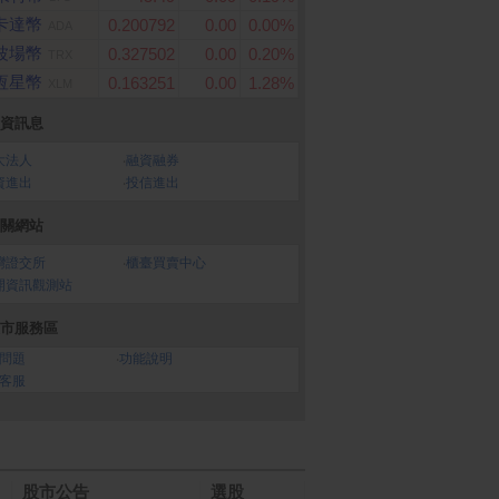
卡達幣
0.200792
0.00
0.00%
ADA
波場幣
0.327502
0.00
0.20%
TRX
恆星幣
0.163251
0.00
1.28%
XLM
資訊息
大法人
‧
融資融券
資進出
‧
投信進出
關網站
灣證交所
‧
櫃臺買賣中心
開資訊觀測站
市服務區
問題
‧
功能說明
客服
股市公告
選股