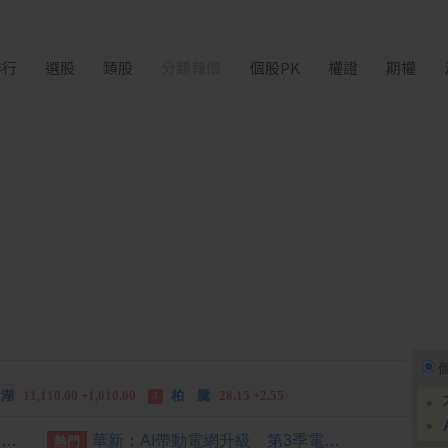
排行
選股
類股
分類報價
個股PK
權證
期權
中化生
35.75 +3.25
柏 騰
28.15 +2.55
2
3
 鍵
236.50 -26.00
禾伸堂
535.00 -58.00
3
 湖
11,110.00 +1,010.00
柏 騰
28.15 +2.55
3
 鍵
236.50 -26.00
勤 誠
1,115.00 -120.00
3
中華電信ADR7日上漲0.24美元漲幅0.57%折台股137.29元
華新：AI帶動電網升級 第3季電纜不銹鋼事業持平
熱門