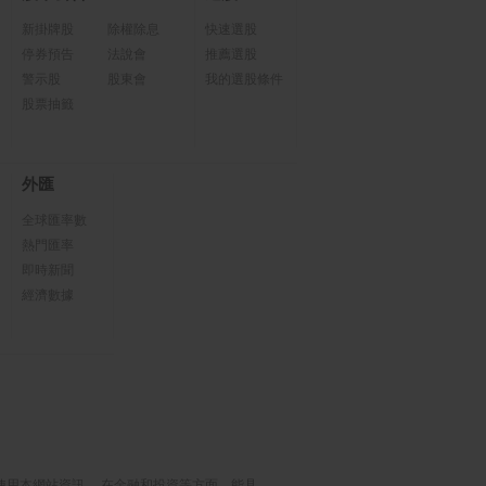
新掛牌股
除權除息
快速選股
停券預告
法說會
推薦選股
警示股
股東會
我的選股條件
股票抽籤
外匯
全球匯率數
熱門匯率
即時新聞
經濟數據
使用本網站資訊， 在金融和投資等方面，能具