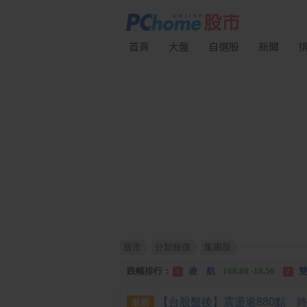
首頁
大盤
自選股
新聞
股市
分類報價
集團股
漲幅排行：
川 湖
11,110.00 +1,010.00
1
跌幅排行：
凌 航
168.00 -18.50
雙
1
2
漲停排行：
中化生
35.75 +3.25
川
1
2
最新