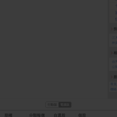
投
‧
三
‧
外
相
‧
台
‧
公
股
‧
常見
‧
聯絡
行動版
電腦版
期權
分類報價
自選股
個股