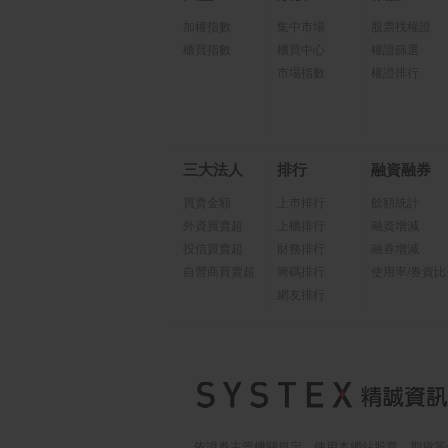
加權指數
集中市場
股票找權證
櫃買指數
櫃買中心
權證篩選
市場指數
權證排行
三大法人
排行
融資融券
買賣金額
上市排行
餘額統計
外資買賣超
上櫃排行
融資增減
投信買賣超
財務排行
融券增減
自營商買賣超
籌碼排行
使用率/券資比
網友排行
依證券主管機關規定，使用本網站股票、期貨等