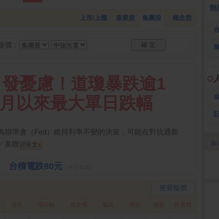
 鍵
236.50 -26.00
勤 誠
1,115.00 -120.00
3
熱
上市/上櫃
產業股
集團股
概念股
報價：
引發憂慮！道瓊暴跌逾1
4月以來最大單日跌幅
為聯準會（Fed）維持利率不變的決策，可能在對抗通膨
／美聯
最
詳全文
2
點 台積電跌80元
( 今日新聞)
更新報價
漲跌
漲跌幅
成交張
最高
最低
價差
自選股