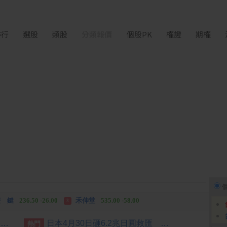
排行
選股
類股
分類報價
個股PK
權證
期權
中化生
35.75 +3.25
柏 騰
28.15 +2.55
2
3
 鍵
236.50 -26.00
禾伸堂
535.00 -58.00
3
 湖
11,110.00 +1,010.00
柏 騰
28.15 +2.55
3
【台股盤後】震盪逾880點 終場失守季線收44225點
日本4月30日砸6.2兆日圓救匯 創單日歷史新高
熱門