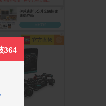
齡博覽會登場 經長：2年助開...
11