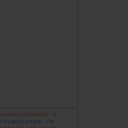
d 1000點虛擬點
Mac mini M4 晶片配備
vivo Y21 5G (6G/128
AS
paceX特斯拉斥資逾5400億 在...
G) 兩入組
6 
10 核心 CPU、10 核心
0H
瓦帝尼總理訪志光能源 了解...
GPU、16 核心 16GB記
G/
憶體 512GB SSD