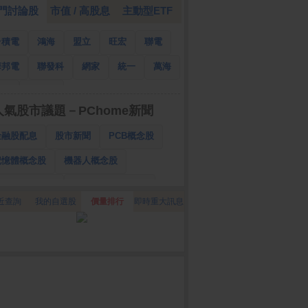
門討論股
市值 / 高股息
主動型ETF
台積電
鴻海
盟立
旺宏
聯電
華邦電
聯發科
網家
統一
萬海
南亞
國泰金
人氣股市議題－PChome新聞
金融股配息
股市新聞
PCB概念股
記憶體概念股
機器人概念股
低軌衛星概念股
CPO、BBU概念股
近查詢
我的自選股
價量排行
即時重大訊息
025金融股配息
AI眼鏡概念股
降息概念股
儲能概念股
甲骨文概念股
股東會紀念品