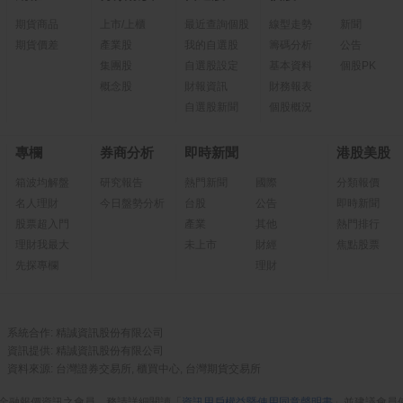
期貨商品
上市/上櫃
最近查詢個股
線型走勢
新聞
期貨價差
產業股
我的自選股
籌碼分析
公告
集團股
自選股設定
基本資料
個股PK
概念股
財報資訊
財務報表
自選股新聞
個股概況
專欄
券商分析
即時新聞
港股美股
箱波均解盤
研究報告
熱門新聞
國際
分類報價
名人理財
今日盤勢分析
台股
公告
即時新聞
股票超入門
產業
其他
熱門排行
理財我最大
未上市
財經
焦點股票
先探專欄
理財
系統合作: 精誠資訊股份有限公司
資訊提供: 精誠資訊股份有限公司
資料來源: 台灣證券交易所, 櫃買中心, 台灣期貨交易所
金融報價資訊之會員，務請詳細閱讀「
資訊用戶權益暨使用同意聲明書
」並建議會員