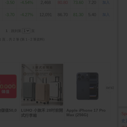
-3.50
-4.54%
2,468
80.80
73.60
7.20
加入
-3.70
-4.27%
12,091
86.70
81.30
5.40
加入
1
. 跳到第
頁
1 頁，共 2 筆 (第 1 - 2 筆資料)
物儲值50,0
LUHO 小旅禾 28吋前開
Apple iPhone 17 Pro
MyCar
‧
S
Max (256G)
式行李箱
數卡
‧
史