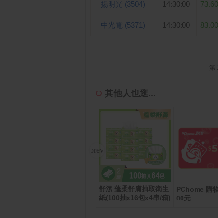
揚明光 (3504)
14:30:00
73.60
中光電 (5371)
14:30:00
83.00
第 
其他人也逛...
舒潔 蓬柔舒膚抽取衛生
禮物卡
春風 三層超厚柔感抽取
PChome 購
紙(100抽x16包x4串/箱)
衛生紙(100抽x8包x8串/
00元
箱)