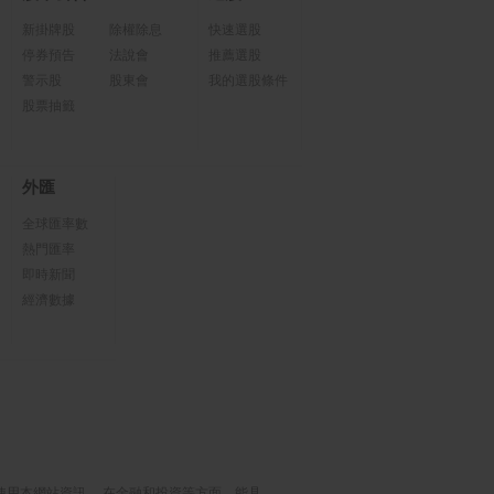
新掛牌股
除權除息
快速選股
停券預告
法說會
推薦選股
警示股
股東會
我的選股條件
股票抽籤
外匯
全球匯率數
熱門匯率
即時新聞
經濟數據
使用本網站資訊， 在金融和投資等方面，能具