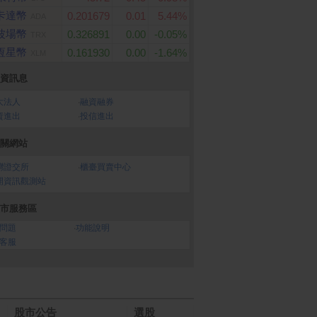
卡達幣
0.201679
0.01
5.44%
ADA
波場幣
0.326891
0.00
-0.05%
TRX
恆星幣
0.161930
0.00
-1.64%
XLM
資訊息
大法人
‧
融資融券
資進出
‧
投信進出
關網站
灣證交所
‧
櫃臺買賣中心
開資訊觀測站
市服務區
問題
‧
功能說明
客服
股市公告
選股