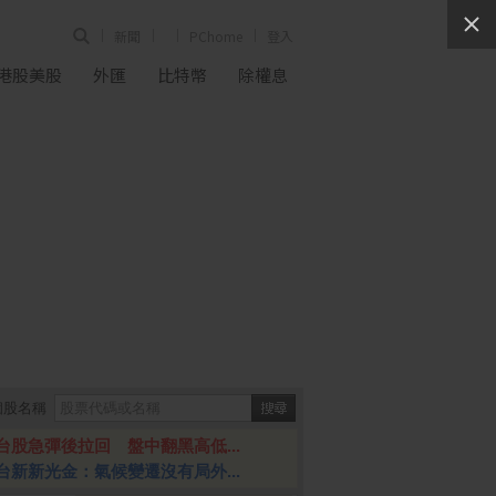
新聞
PChome
登入
港股美股
外匯
比特幣
除權息
個股名稱
台股急彈後拉回 盤中翻黑高低...
台新新光金：氣候變遷沒有局外...