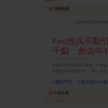
跌停排行：
凌 航
168.00 -18.50
雙
1
2
分類報價
請選擇您需要的分類
Fed按兵不動
千點 創去年
(2026-07-30 07:53:39 周刊王)
美股於美東時間29日重挫，市場認
方面已經落後於形勢。（圖／達志
4萬點守住！台股收跌1564
中強光電
股票
▲
時間
成交