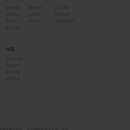
新掛牌股
除權除息
快速選股
停券預告
法說會
推薦選股
警示股
股東會
我的選股條件
股票抽籤
外匯
全球匯率數
熱門匯率
即時新聞
經濟數據
使用本網站資訊， 在金融和投資等方面，能具