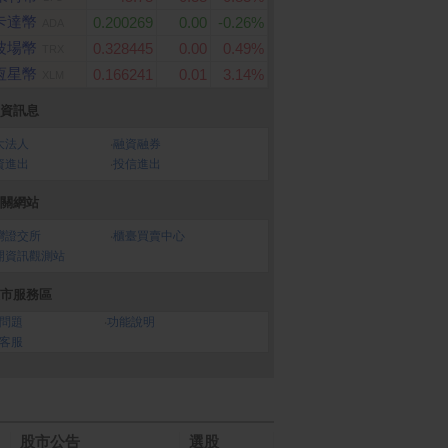
卡達幣
0.200269
0.00
-0.26%
ADA
波場幣
0.328445
0.00
0.49%
TRX
恆星幣
0.166241
0.01
3.14%
XLM
資訊息
大法人
‧
融資融券
資進出
‧
投信進出
關網站
灣證交所
‧
櫃臺買賣中心
開資訊觀測站
市服務區
問題
‧
功能說明
客服
股市公告
選股