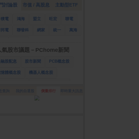
門討論股
市值 / 高股息
主動型ETF
台積電
鴻海
盟立
旺宏
聯電
華邦電
聯發科
網家
統一
萬海
南亞
國泰金
人氣股市議題－PChome新聞
金融股配息
股市新聞
PCB概念股
記憶體概念股
機器人概念股
低軌衛星概念股
CPO、BBU概念股
近查詢
我的自選股
價量排行
即時重大訊息
025金融股配息
AI眼鏡概念股
降息概念股
儲能概念股
甲骨文概念股
股東會紀念品