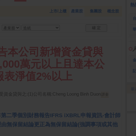
 鍵
236.50 -26.00
勤 誠
1,115.00 -120.00
3
熱
上市/上櫃
產業股
集團股
概念股
：
:公告本公司新增資⾦貸與
,000萬元以上且達本公
報表淨值2%以上
最
2
受資金貸與之:(1)公司名稱:Cheng Loong Binh Duon
詳全
年第二季個別財務報告IFRS iXBRL申報資訊-會計師
由無保留結論更正為無保留結論(強調事項或其他