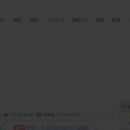
排行
選股
類股
分類報價
個股PK
權證
期權
中化生
35.75 +3.25
柏 騰
28.15 +2.55
2
3
 鍵
236.50 -26.00
禾伸堂
535.00 -58.00
3
 湖
11,110.00 +1,010.00
柏 騰
28.15 +2.55
3
【能源盤後】市場衡量中東局勢 油價走高
財部：公民併設4面向評估機制 提升公股銀競爭力
熱門