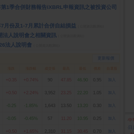
5年第1季合併財務報告iXBRL申報資訊之被投資公司
5年7月份及1-7月累計合併自結損益
( 公開資訊觀測站)
召開法人說明會之相關資訊
( 公開資訊觀測站)
Q26法人說明會
( 公開資訊觀測站)
更新報價
漲跌
漲跌幅
成交張
最高
最低
價差
自選股
+0.35
+0.74%
90
47.85
46.90
0.95
加入
+0.50
+2.24%
3,952
23.25
22.20
1.05
加入
-0.25
-1.85%
1,643
13.50
13.20
0.30
加入
-0.05
-0.45%
57
11.20
10.95
0.25
加入
‧
中
‧
日
+0.50
+1.65%
2,310
31.15
30.45
0.70
加入