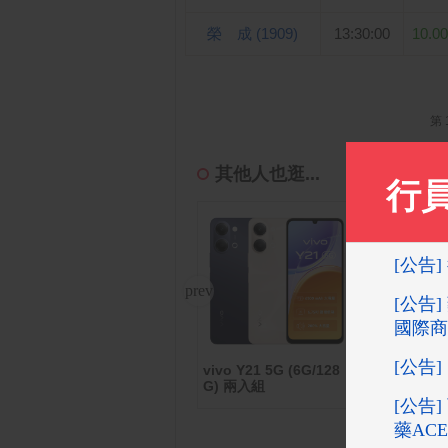
榮 成 (1909)
13:30:00
10.00
第 
其他人也逛...
vivo Y21 5G (6G/128
0,0
MyCard 5000點虛擬點
倍潔雅純萃柔
G) 兩入組
數卡
衛生紙(200抽
袋)