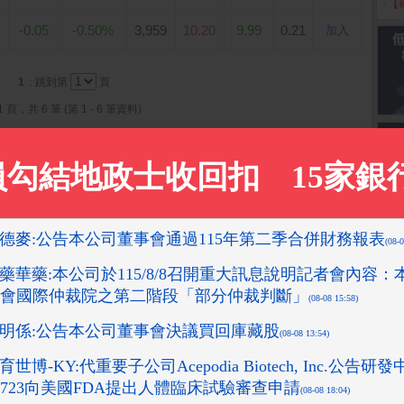
‧
【
-0.05
-0.50%
3,959
10.20
9.99
0.21
加入
1
. 跳到第
頁
1 頁，共 6 筆 (第 1 - 6 筆資料)
感抽取式
【哈根達斯-冷凍宅配】
萬家福/樂家康10000元
Apple i
Max (25
x12包x5
歐風甜點派對迷你杯16
好禮即享券(餘額型)
入組(官方旗艦直送)