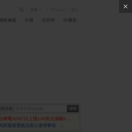
新聞
PChome
登入
港股美股
外匯
比特幣
除權息
個股名稱
台積電ADR7日上漲1.84美元漲幅0...
吳昕陽當選無店面公會理事長 ...