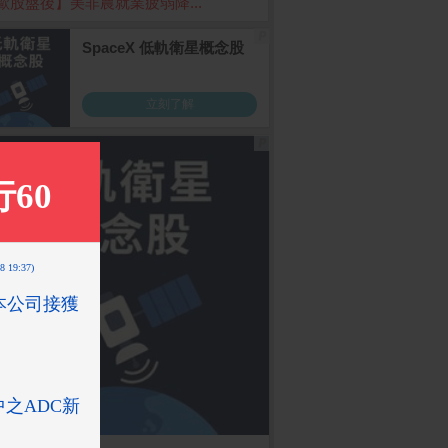
歐股盤後】美非農就業疲弱降...
Phone 17 Pro
ASUS VG27AQ5A HD
App Store Card $ 600
Sa
6G)
R電競螢幕(27型/2K/21
0 - 數位序號
old
0Hz/0.3ms/IPS)