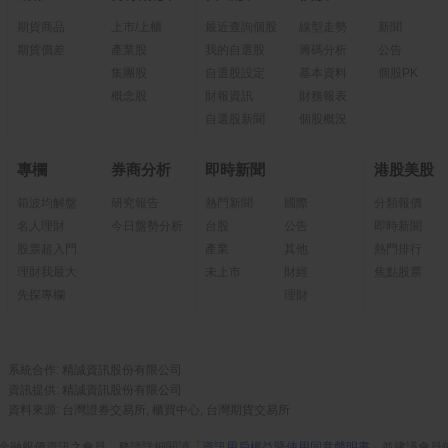
期貨商品
上市/上櫃
最近查詢個股
線型走勢
新聞
期貨價差
產業股
我的自選股
籌碼分析
公告
集團股
自選股設定
基本資料
個股PK
概念股
財報資訊
財務報表
自選股新聞
個股概況
專欄
券商分析
即時新聞
港股美股
箱波均解盤
研究報告
熱門新聞
國際
分類報價
名人理財
今日盤勢分析
台股
公告
即時新聞
股票超入門
產業
其他
熱門排行
理財我最大
未上市
財經
焦點股票
先探專欄
理財
系統合作: 精誠資訊股份有限公司
資訊提供: 精誠資訊股份有限公司
資料來源: 台灣證券交易所, 櫃買中心, 台灣期貨交易所
金融報價資訊之會員，務請詳細閱讀「
資訊用戶權益暨使用同意聲明書
」並建議會員