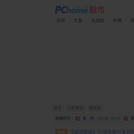
首頁
大盤
自選股
新聞
股市
分類報價
產業股
漲幅排行：
川 湖
11,110.00 +1,010.00
1
跌幅排行：
凌 航
168.00 -18.50
雙
1
2
漲停排行：
中化生
35.75 +3.25
川
1
2
最新