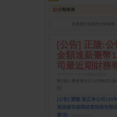
跌停排行：
凌 航
168.00 -18.50
雙
1
2
分類報價
請選擇您需要的分類報價
[公告] 正隆
⾦額達新臺幣1
司最近期財務
(2026-08-07 15:40:18 公開資訊觀測站)
第23款1.事實發生日:115/08/072.接
文
[公告] 寶隆:更正本公司115
查核報告核閱或查核報告類型
事項)
( 公開資訊觀測站)