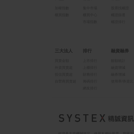
加權指數
集中市場
股票找權證
櫃買指數
櫃買中心
權證篩選
市場指數
權證排行
三大法人
排行
融資融券
買賣金額
上市排行
餘額統計
外資買賣超
上櫃排行
融資增減
投信買賣超
財務排行
融券增減
自營商買賣超
籌碼排行
使用率/券資比
網友排行
依證券主管機關規定，使用本網站股票、期貨等