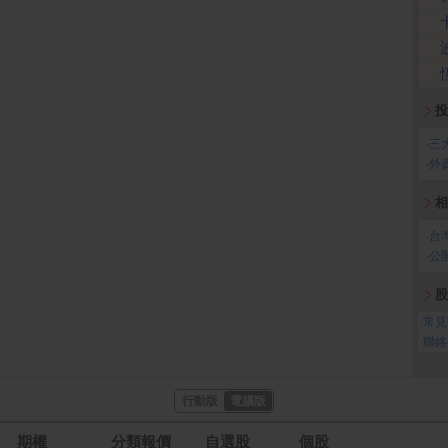
投
‧
三
‧
外
相
‧
台
‧
公
股
‧
常見
‧
聯絡
行動版
電腦版
期權
分類報價
自選股
個股