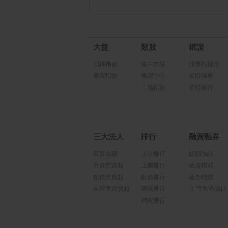
大盤
類股
權證
加權指數
集中市場
股票找權證
櫃買指數
櫃買中心
權證篩選
市場指數
權證排行
三大法人
排行
融資融券
買賣金額
上市排行
餘額統計
外資買賣超
上櫃排行
融資增減
投信買賣超
財務排行
融券增減
自營商買賣超
籌碼排行
使用率/券資比
網友排行