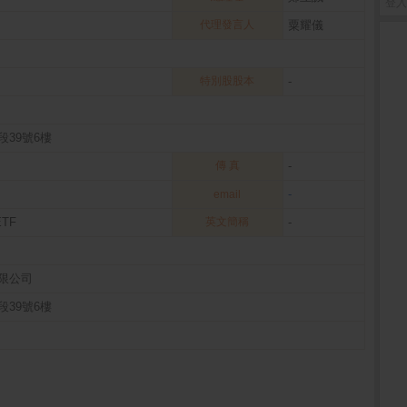
登入
代理發言人
粟耀儀
特別股股本
-
39號6樓
傳 真
-
-
email
ETF
英文簡稱
-
限公司
39號6樓