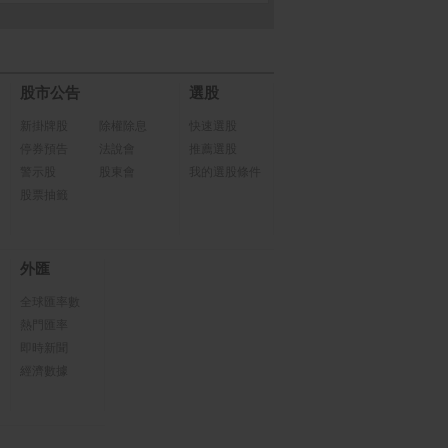
股市公告
選股
新掛牌股
除權除息
快速選股
停券預告
法說會
推薦選股
警示股
股東會
我的選股條件
股票抽籤
外匯
全球匯率數
熱門匯率
即時新聞
經濟數據