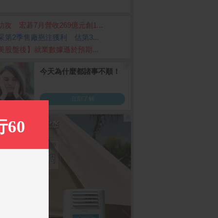
I助攻 宏碁7月營收269億元創1...
采第2季售廠挹注獲利 估第3...
美股盤後】就業數據遜於預期...
雅 純萃柔感抽取式衛
MyCard 10000點虛擬點
Samsung Galaxy A3
G (8G/128G)
150抽x12包x5袋/
數卡