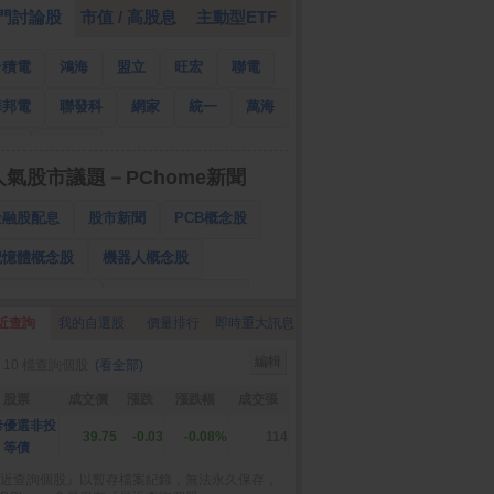
門討論股
市值 / 高股息
主動型ETF
台積電
鴻海
盟立
旺宏
聯電
華邦電
聯發科
網家
統一
萬海
南亞
國泰金
人氣股市議題－PChome新聞
金融股配息
股市新聞
PCB概念股
記憶體概念股
機器人概念股
低軌衛星概念股
CPO、BBU概念股
近查詢
我的自選股
價量排行
即時重大訊息
025金融股配息
AI眼鏡概念股
編輯
 10 檔查詢個股
(看全部)
降息概念股
儲能概念股
甲骨文概念股
股票
成交價
漲跌
漲跌幅
成交張
股東會紀念品
泰優選非投
39.75
-0.03
-0.08%
114
等債
近查詢個股』以暫存檔案紀錄，無法永久保存，