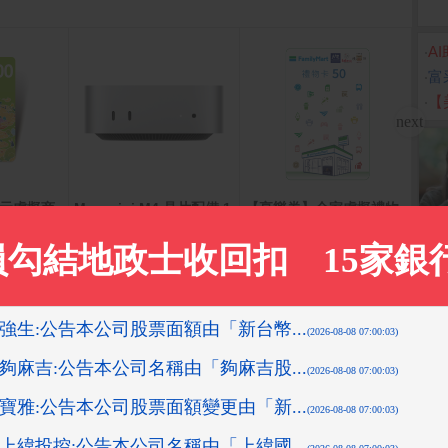
‧
A
‧
富
‧
【
0元虛擬商
Mac mini M4 晶片配備 1
【享樂券】全家虛擬禮物
倍潔
0 核心 CPU、10 核心 GP
卡50元
生紙(
U、16 核心 16GB記憶體
箱)
512GB SSD