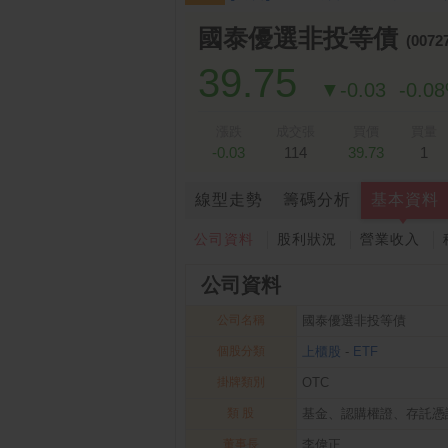
跌停排行：
凌 航
168.00 -18.50
雙
1
2
國泰優選非投等債
(0072
39.75
▼-0.03
-0.0
漲跌
成交張
買價
買量
-0.03
114
39.73
1
線型走勢
籌碼分析
基本資料
公司資料
股利狀況
營業收入
公司資料
公司名稱
國泰優選非投等債
個股分類
上櫃股
-
ETF
掛牌類別
OTC
類 股
基金、認購權證、存託憑
董事長
李偉正