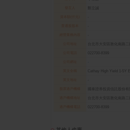
發言人
鄭立誠
資本額(仟元)
-
普通股股本
-
經營業務內容
-
公司地址
台北市大安區敦化南路二段
公司電話
022700-8399
公司網址
-
英文全稱
Cathay High Yield 1-5Y 
英文地址
-
股票過戶機構
國泰證券投資信託股份有
過戶機構地址
台北市大安區敦化南路二段
過戶機構電話
022700-8399