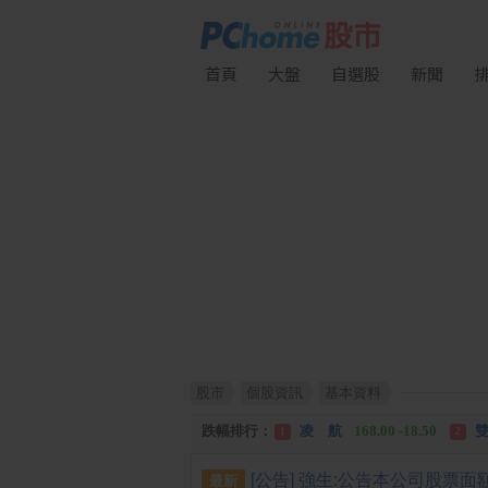
首頁
大盤
自選股
新聞
股市
個股資訊
基本資料
漲幅排行：
川 湖
11,110.00 +1,010.00
1
跌幅排行：
凌 航
168.00 -18.50
雙
1
2
漲停排行：
中化生
35.75 +3.25
川
1
2
最新