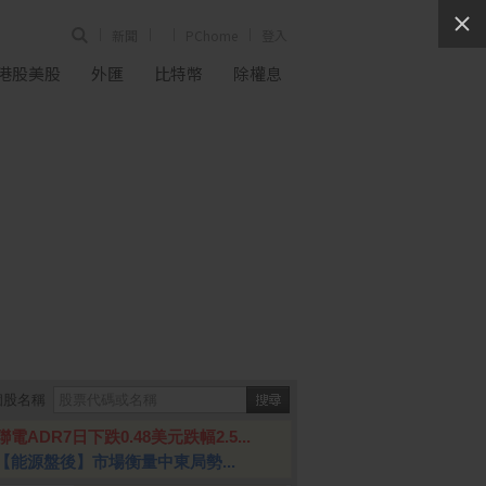
新聞
PChome
登入
港股美股
外匯
比特幣
除權息
個股名稱
聯電ADR7日下跌0.48美元跌幅2.5...
【能源盤後】市場衡量中東局勢...