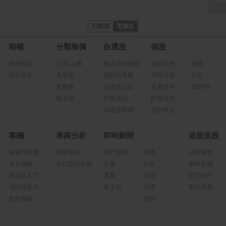
行動版
電腦版
期權
分類報價
自選股
個股
期貨商品
上市/上櫃
最近查詢個股
線型走勢
新聞
期貨價差
產業股
我的自選股
籌碼分析
公告
集團股
自選股設定
基本資料
個股PK
概念股
財報資訊
財務報表
自選股新聞
個股概況
專欄
券商分析
即時新聞
港股美股
箱波均解盤
研究報告
熱門新聞
國際
分類報價
名人理財
今日盤勢分析
台股
公告
即時新聞
股票超入門
產業
其他
熱門排行
理財我最大
未上市
財經
焦點股票
先探專欄
理財