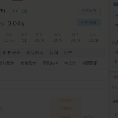
 鍵
236.50 -26.00
勤 誠
1,115.00 -120.00
3
熱
7B)
更新報價
ETF
上櫃
0.04
+ 加自選
8%
億
賣價
賣量
開盤
最高
最低
昨收
39.75
51
39.74
39.76
39.74
39.78
財務報表
個股概況
新聞
公告
稅前盈餘
稅後盈餘
營收結構
轉投資
相關類股
最
2
最近
證券類別
-
國
證
掛牌日期
-
『最
總經理
鄭立誠