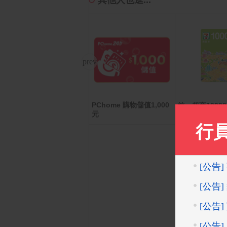
其他人也逛...
PChome 購物儲值1,000
Anker A1664 10000mA
統一超商1000
h Qi2 超薄磁吸行動電源
元
品卡