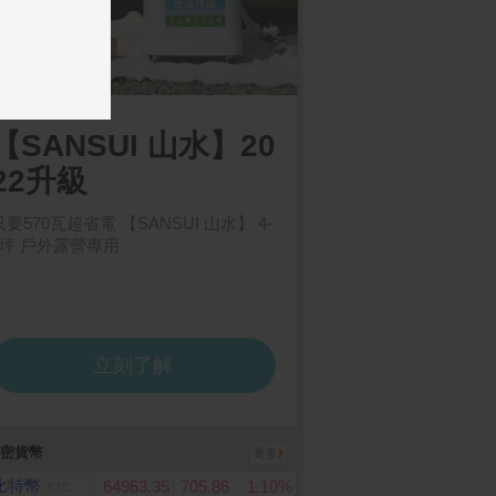
密貨幣
更多
比特幣
64963.35
705.86
1.10%
BTC