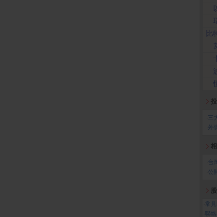
比
投
‧
三
‧
外
相
‧
台
‧
公
股
‧
常見
‧
聯絡