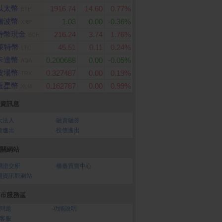
以太幣
1916.74
14.60
0.77%
ETH
瑞波幣
1.03
0.00
-0.36%
XRP
特幣現金
216.24
3.74
1.76%
BCH
萊特幣
45.51
0.11
0.24%
LTC
卡達幣
0.200688
0.00
-0.05%
ADA
波場幣
0.327487
0.00
0.19%
TRX
恆星幣
0.162787
0.00
0.99%
XLM
資訊息
大法人
‧
融資融券
資進出
‧
投信進出
關網站
灣證交所
‧
櫃臺買賣中心
開資訊觀測站
市服務區
問題
‧
功能說明
客服