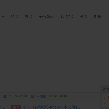
排行
選股
類股
分類報價
個股PK
權證
期權
中化生
35.75 +3.25
柏 騰
28.15 +2.55
2
3
 鍵
236.50 -26.00
禾伸堂
535.00 -58.00
3
 湖
11,110.00 +1,010.00
柏 騰
28.15 +2.55
3
[公告] 強生:公告本公司股票面額由「新台幣10元」變更為「新台幣5元」公告期間：115年7月22日至115年10月21日
[公告] 聯德控股-KY:公告本公司115年7月份自結合併營收情形
熱門