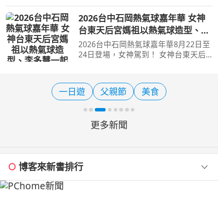
聯屏北、屏中、屏南及離島小琉球等特
色景點，結合藝文展覽、客庄文化、山
2026台中石岡熱氣球嘉年華 女神
林生態、海岸風光及在地特色體驗，規
台東天后宮媽祖以熱氣球造型、李
劃了一日、二日及三日
多慧一起加持助陣
2026台中石岡熱氣球嘉年華8月22日至
24日登場，女神駕到！ 女神台東天后
宮媽祖以熱氣球造型、李多慧一起加持
助陣 【旅遊經 洪書瑱報導】 喜歡熱氣
球活動的民眾，若錯過8月20日前東台
一日遊
父親節
美食
灣所舉行的台灣國際熱氣
更多新聞
博客來新書排行