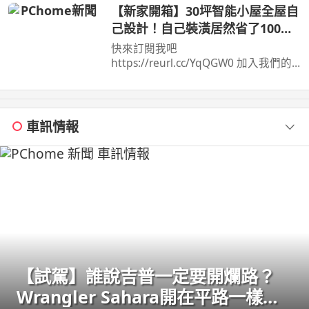
【新家開箱】30坪智能小屋全屋自
己設計！自己裝潢居然省了100
萬！
快來訂閱我吧
https://reurl.cc/YqQGW0 加入我們的
會員https://reurl.cc/eExVK7 我的FB在
這兒https://reurl.cc/5d9p5q 我 ...
車訊情報
【試駕】誰說吉普一定要開爛路？
Wrangler Sahara開在平路一樣