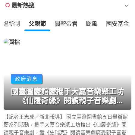
最新熱搜
勞退新制
父親節
關聖帝君
颱風
國安基金
政府消息
國臺圖慶館慶攜手大嘉音樂聚工坊
《仙履奇緣》閱讀親子音樂劇盛
大登場
【記者王志成／新北報導】 國立臺灣圖書館五日舉辦館
慶系列活動，攜手大嘉音樂聚工坊推出《仙履奇緣》閱
讀親子音樂劇，繼《史瑞克》閱讀音樂劇廣受親子喜愛