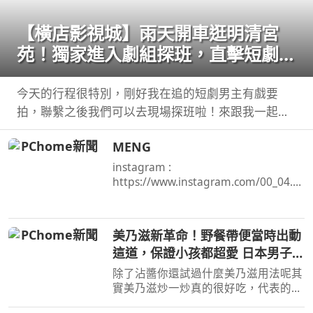
【橫店影視城】雨天開車逛明清宮
苑！獨家進入劇組探班，直擊短劇男
主定妝現場！哪哪麻
今天的行程很特別，剛好我在追的短劇男主有戲要
拍，聯繫之後我們可以去現場探班啦！來跟我一起看
看，螢幕上的霸總私底下是 ...
MENG
instagram :
https://www.instagram.com/00_04.1
5/ TikTok ...
美乃滋新革命！野餐帶便當時出動
這道，保證小孩都超愛 日本男子的
家庭料理 TASTY NOTE
除了沾醬你還試過什麼美乃滋用法呢其
實美乃滋炒一炒真的很好吃，代表的料
理便是，但是今天我不用蝦仁，改成 ...