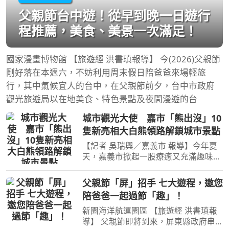
父親節台中遊！從早到晚一日遊行
程推薦，美食、美景一次滿足！
國家漫畫博物館 【旅遊經 洪書瑱報導】 今(2026)父親節
剛好落在本週六，不妨利用周末假日陪爸爸來場輕旅
行，其中氣候宜人的台中，在父親節前夕，台中市政府
觀光旅遊局以在地美食、特色景點及夜間漫遊的台
城市觀光大使 嘉市「熊出沒」10
隻新亮相大白熊領路解鎖城市景點
【記者 吳瑞興／嘉義市 報導】今年夏
天，嘉義市掀起一股療癒又充滿趣味的
城市尋寶熱潮！由嘉義在地藝術家
SMART經典繪本延伸而來的「大白
父親節「屏」招手 七大遊程，邀您
熊」，化身最萌城市領航員，陸續現身
陪爸爸一起過節「趣」！
嘉義市各大景點。隨著嘉義市長
新園海洋航運園區 【旅遊經 洪書瑱報
導】 父親節即將到來，屏東縣政府串