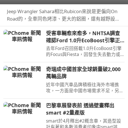
順！
Jeep Wrangler Sahara相比Rubicon來說是更偏向On
Road的，全車同色烤漆、更大的鋁圈，還有越野設
定，但這不表示Sahara的越野能力就比較弱，絕大多
受害車輛愈來愈多，NHTSA調查
數的越野路面Sahara還是可以輕鬆通過，但就跟標題
確認Ford 1.0升EcoBoost引擎正
講的一樣…
時皮帶會產生碎屑導致引擎鎖死
去年Ford召回搭載1.0升EcoBoost引擎
的Focus與Fiesta，因發生失去動力或
引擎鎖死情況，對此NHTSA也進入調
查，之後甚至還擴大範圍和技術工程分
奇瑞成中國首家全球銷量破2,000
析，如今則確認原因了。
萬輛品牌
近年中國汽車品牌積極往海外市場進
攻，一方面是中國市場需求不足，另一
方面是要擴展市場版圖，近日奇瑞宣布
全球累積銷量突破2,000萬輛，也是第
巴黎車展發表前 透過壁畫釋出
一家達此成績的中國汽車品牌。
smart #2量產版
smart於4月釋出#2概念車，其造型設
計有著和多數消費者印象中smart該有