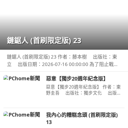
鏈鋸人 (首刷限定版) 23
鏈鋸人 (首刷限定版) 23 作者：藤本樹 出版社：東
立 出版日期：2026-07-16 00:00:00 為了阻止戰爭
惡魔盤算的恐怖計畫，小死要求淀治出手相助，與此
惡意【獨步20週年紀念版】
同時想消除死之惡魔的公安也企圖與淀治接觸。夾在
兩
惡意【獨步20週年紀念版】 作者：東
野圭吾 出版社：獨步文化 出版日
期：2026-01-06 00:00:00 ＜內容簡介
＞ 「他從沒想過，世上竟存在這樣的
惡意！」 「加賀恭一郎系列」日本暢
我內心的糟糕念頭 (首刷限定版)
銷突破1,000萬冊！ 銷量
13