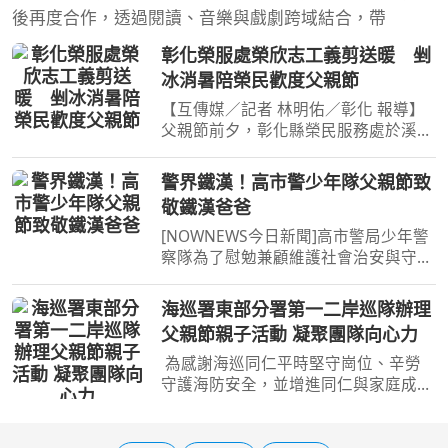
後再度合作，透過閱讀、音樂與戲劇跨域結合，帶
彰化榮服處榮欣志工義剪送暖 剉
冰消暑陪榮民歡度父親節
【互傳媒／記者 林明佑／彰化 報導】
父親節前夕，彰化縣榮民服務處於溪湖
鎮通天宮舉辦「榮情義剪賀父恩・幸福
呷冰沁心田」關懷活動，由處長邱文俊
警界鐵漢！高市警少年隊父親節致
率領工作團隊，結合榮欣志工、美髮義
敬鐵漢爸爸
剪、沁涼剉冰、健康量
[NOWNEWS今日新聞]高市警局少年警
察隊為了慰勉兼顧維護社會治安與守護
家庭重任的父親同仁，特別於今（6）
日提前舉辦「不只是付清節，感謝有
海巡署東部分署第一二岸巡隊辦理
您」父親節慶祝活動。少年警察隊希望
父親節親子活動 凝聚團隊向心力
透過這場精心規劃的音樂饗宴...
為感謝海巡同仁平時堅守崗位、辛勞
守護海防安全，並增進同仁與家庭成員
間的情感交流，海巡署東部分署第一二
岸巡隊於今日下午在花蓮「知卡宣綠森
林親水公園」溫馨舉辦「知卡宣玩水