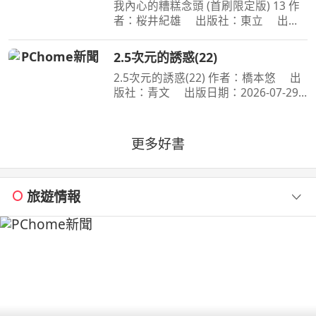
我內心的糟糕念頭 (首刷限定版) 13 作
者：桜井紀雄 出版社：東立 出版
日期：2026-07-29 00:00:00 這次居然
開始同居？時間是測驗即將到來的寒
2.5次元的誘惑(22)
假。京太郎居然面臨得到山田家寄住的
2.5次元的誘惑(22) 作者：橋本悠 出
狀況！住在同一個屋簷
版社：青文 出版日期：2026-07-29
00:00:00 喜愛二次元角色．莉莉艾露的
奧村。今年漫畫研究社成員們再次享受
了暑假集訓，不過奧村卻暗自煩惱著，
更多好書
懷疑自己是否變成了
旅遊情報