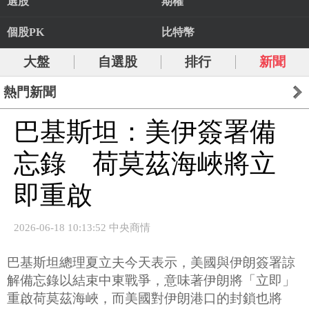
選股
期權
個股PK
比特幣
大盤
自選股
排行
新聞
熱門新聞
巴基斯坦：美伊簽署備
忘錄 荷莫茲海峽將立
即重啟
2026-06-18 10:13:52 中央商情
巴基斯坦總理夏立夫今天表示，美國與伊朗簽署諒
解備忘錄以結束中東戰爭，意味著伊朗將「立即」
重啟荷莫茲海峽，而美國對伊朗港口的封鎖也將