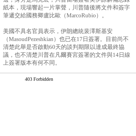
紙本，現場響起一片掌聲，川普隨後將文件和簽字
筆遞交給國務卿盧比歐（MarcoRubio）。
美國不具名官員表示，伊朗總統裴澤斯基安
（MasoudPezeshkian）也已在17日簽署。目前尚不
清楚此舉是否啟動60天的談判期限以達成最終協
議，也不清楚川普在凡爾賽宮簽署的文件與14日線
上簽署版本有何不同。