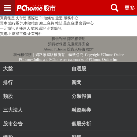
登入
註冊
PChome首頁
線上購物
24h購物
書店
露天拍賣
比比昂代購
新聞
/
氣象
股市
個人新聞台
廣告刊登
加入聯播網
全球購物
買賣租屋
支付連
國際連
Pi 拍錢包
旅遊
服務中心
買車
旅行團
汽車險推薦
線上麻將
雜誌
星座命理
會員中心
一元簡訊
直播達人
數位憑證
企業簡訊
買網址
虛擬主機
企業郵件
廣告刊登
隱私權聲明
消費者保護
兒童網路安全
About PChome
投資人聯絡
徵才
著作權保護
｜網路家庭版權所有、轉載必究
‧Copyright PChome Online
PChome Online and PChome are trademarks of PChome Online Inc.
大盤
自選股
排行
新聞
類股
分類報價
三大法人
融資融券
股市公告
個股分析