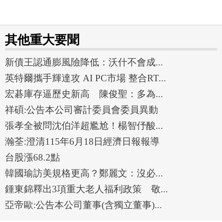
其他重大要聞
新債王認通膨風險降低：沃什不會成...
英特爾攜手輝達攻 AI PC市場 整合RT...
宏碁庫存逼歷史新高 陳俊聖：多為...
祥碩:公告本公司審計委員會委員異動
張孝全被問沈伯洋超尷尬！楊智伃酸...
瀚荃:澄清115年6月18日經濟日報報導
台股漲68.2點
韓國瑜訪美規格更高？鄭麗文：沒必...
鍾東錦釋出3項重大老人福利政策 敬...
亞帝歐:公告本公司董事(含獨立董事)...