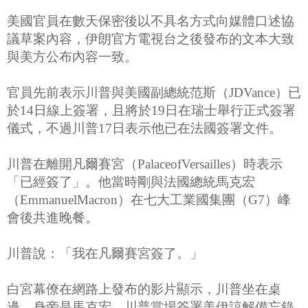
美國官員在數天保密後以不具名方式向媒體口述協
議草案內容，伊朗官方電視台之後發布的文本大致
與美方公布內容一致。
官員先前表示川普與美國副總統范斯（JDVance）已
於14日線上簽署，且將於19日在瑞士舉行正式簽署
儀式，不過川普17日表示他已在法國簽署文件。
川普在離開凡爾賽宮（PalaceofVersailles）時表示
「已經簽了」。他當時剛與法國總統馬克宏
（EmmanuelMacron）在七大工業國集團（G7）峰
會後共進晚餐。
川普說：「我在凡爾賽宮簽了。」
白宮幕僚在網路上發布的影片顯示，川普坐在桌
邊，身旁是馬克宏，川普當場簽署美伊諒解備忘錄