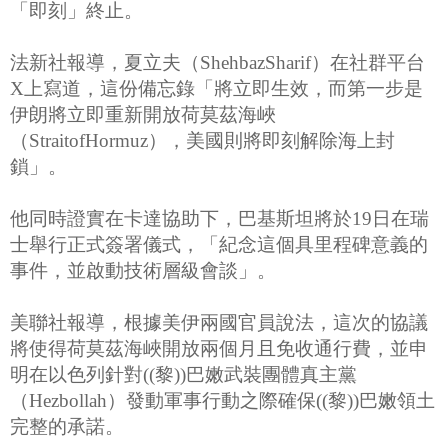
「即刻」終止。
法新社報導，夏立夫（ShehbazSharif）在社群平台
X上寫道，這份備忘錄「將立即生效，而第一步是
伊朗將立即重新開放荷莫茲海峽
（StraitofHormuz），美國則將即刻解除海上封
鎖」。
他同時證實在卡達協助下，巴基斯坦將於19日在瑞
士舉行正式簽署儀式，「紀念這個具里程碑意義的
事件，並啟動技術層級會談」。
美聯社報導，根據美伊兩國官員說法，這次的協議
將使得荷莫茲海峽開放兩個月且免收通行費，並申
明在以色列針對((黎))巴嫩武裝團體真主黨
（Hezbollah）發動軍事行動之際確保((黎))巴嫩領土
完整的承諾。