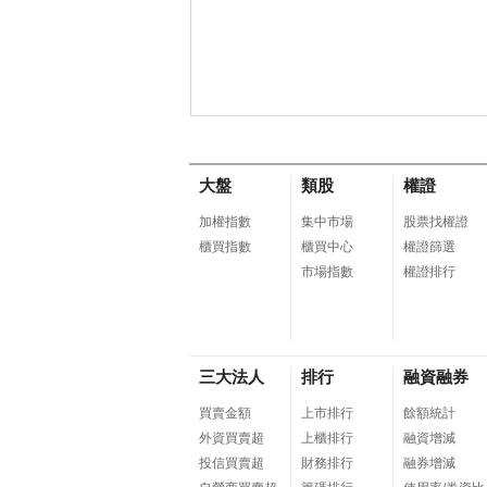
大盤
類股
權證
加權指數
集中市場
股票找權證
櫃買指數
櫃買中心
權證篩選
市場指數
權證排行
三大法人
排行
融資融券
買賣金額
上市排行
餘額統計
外資買賣超
上櫃排行
融資增減
投信買賣超
財務排行
融券增減