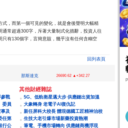
方式，而第一個可見的變化，就是會後聲明大幅精
明通常超過300字，斥著大量制式化措辭，投資人往
明只有130個字，言簡意賅，幾乎沒有任何含糊空
回列表頁
那斯達克
26690.62 ▲+342.27
其他財經雜誌
琴參戰
5G、低軌衛星邁大步 供應鏈出貨加溫
催動寬頻升級
」委員
大象轉身 老電子AI復仇記
董事及
新任屏科大校長 體現德國工匠精神治校
張金龍 專注看不見的努力
委任第
生技大老引爆市場新藥投資熱潮
銀行公
筆電、手機市場轉向 供應鏈商機浮現