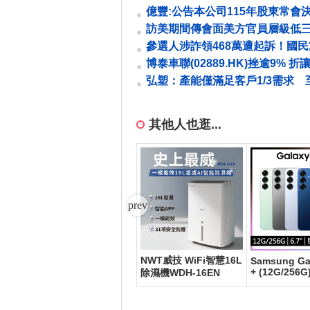
告向大台北區瓦斯股份有限公司取得
億豐:公告本公司115年股東常會
過解除新任董事競業禁止之限制
訪美期間傳會面美方官員層級
鄭麗文：不會對外公布行政部門
參選人涉詐領468萬遭起訴！國
息
應
博泰車聯(02889.HK)挫逾9% 折
17%配股淨籌3.8億元
弘塑：產能僅滿足客戶1/3需求 至
年看不到衰退
其他人也逛...
NWT威技 WiFi智慧16L
wit
POCO X8 Pro Max 12
Samsung Ga
G/512G
+ (12G/256G
除濕機WDH-16EN