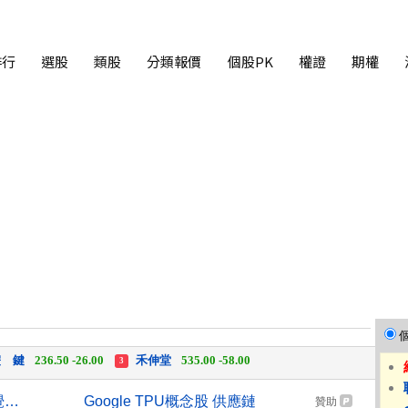
排行
選股
類股
分類報價
個股PK
權證
期權
中化生
35.75 +3.25
柏 騰
28.15 +2.55
2
3
 鍵
236.50 -26.00
禾伸堂
535.00 -58.00
3
 湖
11,110.00 +1,010.00
柏 騰
28.15 +2.55
3
不只跳舞翻筋斗 生成式AI視覺搶攻人形機器人聰明大腦
Google TPU概念股 供應鏈
贊助