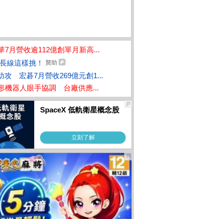
華7月營收逾112億創單月新高...
長線這樣挑！
贊助
I助攻 宏碁7月營收269億元創1...
形機器人眼手協調 台廠供應...