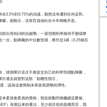
動
在3.5%到3.75%的決議，顯然沒有遭到任何反對。
陣圖」卻顯示，決策官員傾向在今年稍晚升息。
內部出現9比9的拉鋸戰：一派預期利率維持不變或降
一次。點陣圖的中位數預測，將升息1碼（0.25個百
紛，猜測華許這次不會提交自己的利率預測點陣圖，
華許過去就曾對這類「前瞻性指引」
表達保留態度，認為這會限制未來政策調整的彈性。
是本委員會委員的慣例，我也鼓勵同僚繼續這麼做。
SEP）長期以來的看法，至少就目前的架構而言，我