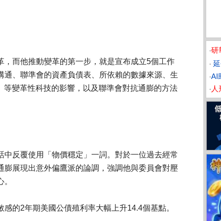
」
‧
研
革，而他推動變革的第一步，就是宣布成立5個工作
‧
延
溝通、聯準會的資產負債表、所依賴的數據來源、生
‧
A
I）等變革性科技的影響，以及聯準會對抗通膨的方法
‧
人
話中反覆使用「物價穩定」一詞。對於一位過去經常
通膨展現出意外偏鷹派的論調，強調他與委員會對壓
心。
感的2年期美國公債殖利率大幅上升14.4個基點。