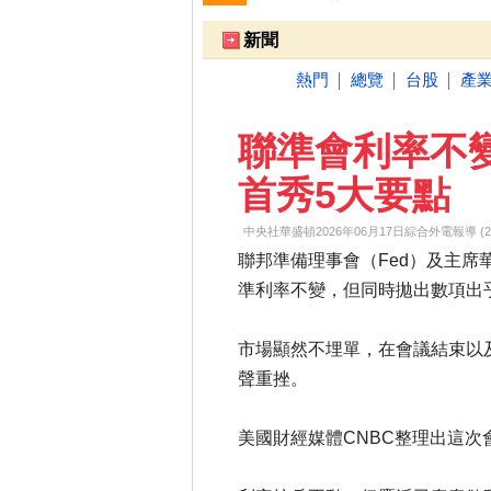
跌停排行：
凌 航
168.00 -18.50
雙
1
2
新聞
熱門
總覽
台股
產
│
│
│
聯準會利率不
首秀5大要點
中央社華盛頓2026年06月17日綜合外電報導 (2026-0
聯邦準備理事會（Fed）及主
準利率不變，但同時拋出數項出
市場顯然不埋單，在會議結束以及華
聲重挫。
美國財經媒體CNBC整理出這次