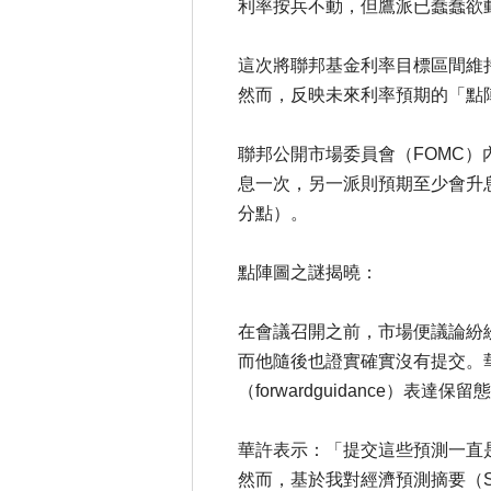
利率按兵不動，但鷹派已蠢蠢欲
這次將聯邦基金利率目標區間維持
然而，反映未來利率預期的「點
聯邦公開市場委員會（FOMC）
息一次，另一派則預期至少會升息
分點）。
點陣圖之謎揭曉：
在會議召開之前，市場便議論紛
而他隨後也證實確實沒有提交。
（forwardguidance）
華許表示：「提交這些預測一直
然而，基於我對經濟預測摘要（