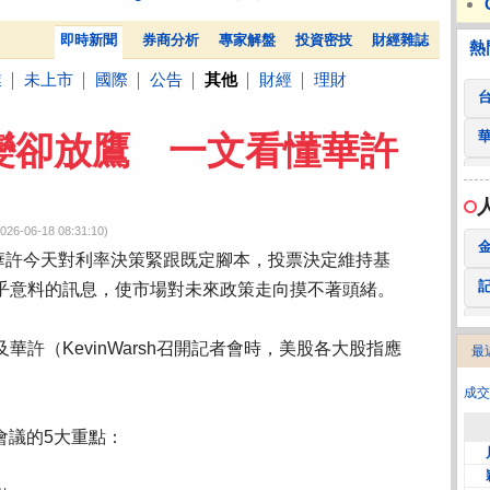
 鍵
236.50 -26.00
勤 誠
1,115.00 -120.00
3
財部：公民併設4面向評估機制 提升公股銀競爭力
Goog
熱門
贊助
即時新聞
券商分析
專家解盤
投資密技
財經雜誌
熱
業
未上市
國際
公告
其他
財經
理財
│
│
│
│
│
│
變卻放鷹 一文看懂華許
6-18 08:31:10)
席華許今天對利率決策緊跟既定腳本，投票決定維持基
乎意料的訊息，使市場對未來政策走向摸不著頭緒。
許（KevinWarsh召開記者會時，美股各大股指應
最
2
成交
會議的5大重點：