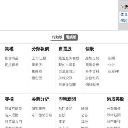
股
‧
常見
‧
聯絡
行動版
電腦版
期權
分類報價
自選股
個股
期貨商品
上市/上櫃
最近查詢個股
線型走勢
新聞
期貨價差
產業股
我的自選股
籌碼分析
公告
集團股
自選股設定
基本資料
個股PK
概念股
財報資訊
財務報表
自選股新聞
個股概況
專欄
券商分析
即時新聞
港股美股
箱波均解盤
研究報告
熱門新聞
國際
分類報價
名人理財
今日盤勢分析
台股
公告
即時新聞
股票超入門
產業
其他
熱門排行