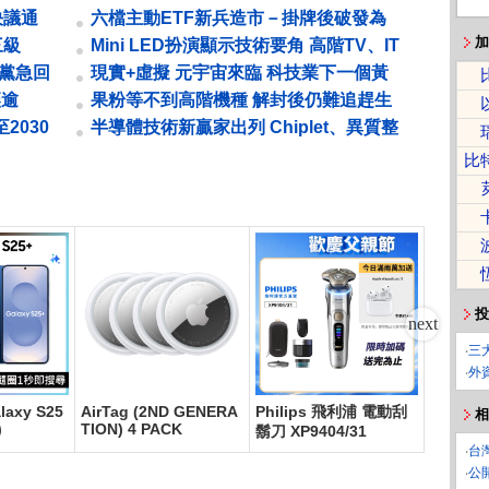
...
OLED 面板產業需求復甦的關鍵字
決議通
六檔主動ETF新兵造市－掛牌後破發為
哪樁？一次讓你看懂
加
低三級
Mini LED扮演顯示技術要角 高階TV、IT
會晤訊
產品滲透率拉升
民黨急回
現實+虛擬 元宇宙來臨 科技業下一個黃
金十年
讓逾
果粉等不到高階機種 解封後仍難追趕生
產進度 鄭州封控52天 鴻海痛失銷售...
2030
半導體技術新贏家出列 Chiplet、異質整
合與GAA技術推進
比
投
‧
三
‧
外
laxy S25
AirTag (2ND GENERA
Philips 飛利浦 電動刮
App Sto
相
)
TION) 4 PACK
0 - 數
鬍刀 XP9404/31
‧
台
‧
公