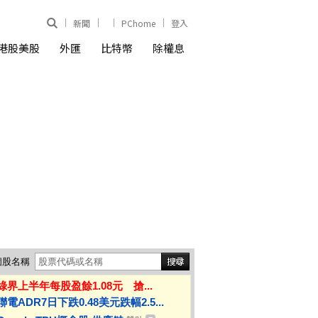
新聞
PChome
登入
港股美股
外匯
比特幣
除權息
個股名稱
綠界上半年每股盈餘1.08元 搶...
聯電ADR7日下跌0.48美元跌幅2.5...