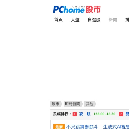
首頁
大盤
自選股
新聞
股市
即時新聞
其他
漲幅排行：
川 湖
11,110.00 +1,010.00
1
跌幅排行：
凌 航
168.00 -18.50
雙
1
2
漲停排行：
中化生
35.75 +3.25
川
1
2
最新