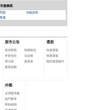
市服務區
問題
‧
功能說明
客服
股市公告
選股
新掛牌股
除權除息
快速選股
停券預告
法說會
推薦選股
警示股
股東會
我的選股條件
股票抽籤
外匯
全球匯率數
熱門匯率
即時新聞