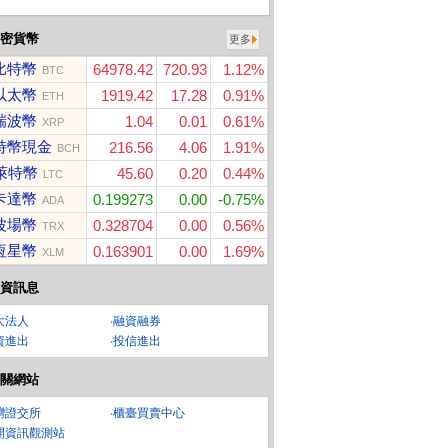
密貨幣
更多
比特幣
64978.42
720.93
1.12%
BTC
以太幣
1919.42
17.28
0.91%
ETH
瑞波幣
1.04
0.01
0.61%
XRP
特幣現金
216.56
4.06
1.91%
BCH
萊特幣
45.60
0.20
0.44%
LTC
卡達幣
0.199273
0.00
-0.75%
ADA
波場幣
0.328704
0.00
0.56%
TRX
恆星幣
0.163901
0.00
1.69%
XLM
資訊息
大法人
‧
融資融券
資進出
‧
投信進出
re Card $ 100
Glolux 流星錘3插3US
統一超商10000元虛擬
Sa
關網站
位序號
Ult
B延長線1.5米(EC100-2
商品卡
0W3AB)
灣證交所
‧
櫃臺買賣中心
開資訊觀測站