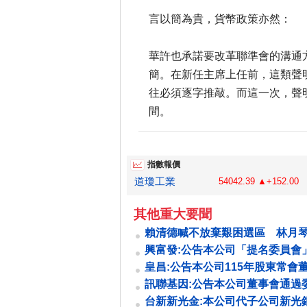
言以簡為貴，貨幣政策亦然：
華許也承諾要改革聯準會的溝通
簡。在新任主席上任前，這類聲
往必須逐字推敲。而這一次，聲
間。
指數報價
道瓊工業
54042.39 ▲+152.00
其他重大要聞
賴清德喊不放棄艱困選區 林月
苗栗市
興富發:公告本公司「提名委員會
任期屆滿
皇昌:公告本公司115年股東常會
獨立董事當選名單
訊聯基因:公告本公司董事會通過
六屆薪資報酬委員會委員名單
台新新光金:本公司代子公司新光