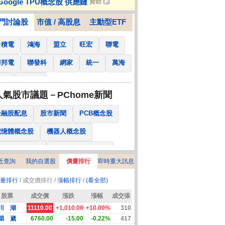
Google TPU概念股 供應鏈
贊助
le TPU概念股 供應鏈
門討論股
市值 / 高股息
主動型ETF
台積電
鴻海
盟立
旺宏
聯電
華邦電
聯發科
網家
統一
萬海
南亞
國泰金
人氣股市議題－PChome新聞
金融股配息
股市新聞
PCB概念股
記憶體概念股
機器人概念股
低軌衛星概念股
CPO、BBU概念股
近查詢
我的自選股
價量排行
即時重大訊息
025金融股配息
AI眼鏡概念股
量排行
/ 成交價排行 /
漲幅排行
/
(看全部)
降息概念股
儲能概念股
甲骨文概念股
股票
成交價
漲跌
漲幅
成交張
股東會紀念品
川 湖
11110.00
+1,010.00
+10.00%
310
穎 崴
6760.00
-15.00
-0.22%
417