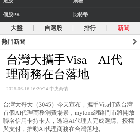
選股
期權
個股PK
比特幣
大盤
自選股
排行
新聞
熱門新聞
台灣大攜手Visa AI代
理商務在台落地
2026-06-16 16:20:24 中央商情
台灣大哥大（3045）今天宣布，攜手Visa打造台灣
首個AI代理商務消費場景，myfone網路門市將開放
聯名信用卡持卡人，透過AI代理人完成選購、授權
與支付，推動AI代理商務在台灣落地。