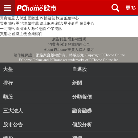
登入
註冊
PChome首頁
線上購物
24h購物
書店
露天拍賣
比比昂代購
新聞
/
氣象
股市
個人新聞台
廣告刊登
加入聯播網
全球購物
買賣租屋
支付連
國際連
Pi 拍錢包
旅遊
服務中心
買車
旅行團
汽車險推薦
線上麻將
雜誌
星座命理
會員中心
一元簡訊
直播達人
數位憑證
企業簡訊
買網址
虛擬主機
企業郵件
廣告刊登
隱私權聲明
消費者保護
兒童網路安全
About PChome
投資人聯絡
徵才
著作權保護
｜網路家庭版權所有、轉載必究
‧Copyright PChome Online
PChome Online and PChome are trademarks of PChome Online Inc.
大盤
自選股
排行
新聞
類股
分類報價
三大法人
融資融券
股市公告
個股分析