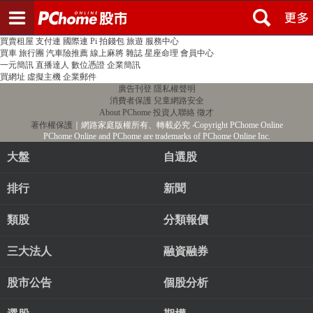
登入
註冊
PChome首頁
線上購物
24h購物
書店
露天拍賣
比比昂代購
新聞
/
氣象
股市
個人新聞台
廣告刊登
加入聯播網
全球購物
買賣租屋
支付連
國際連
Pi 拍錢包
旅遊
服務中心
買車
旅行團
汽車險推薦
線上麻將
雜誌
星座命理
會員中心
一元簡訊
直播達人
數位憑證
企業簡訊
買網址
虛擬主機
企業郵件
廣告刊登
隱私權聲明
消費者保護
兒童網路安全
About PChome
投資人聯絡
徵才
著作權保護
｜網路家庭版權所有、轉載必究
‧Copyright PChome Online
PChome Online and PChome are trademarks of PChome Online Inc.
大盤
自選股
排行
新聞
類股
分類報價
三大法人
融資融券
股市公告
個股分析