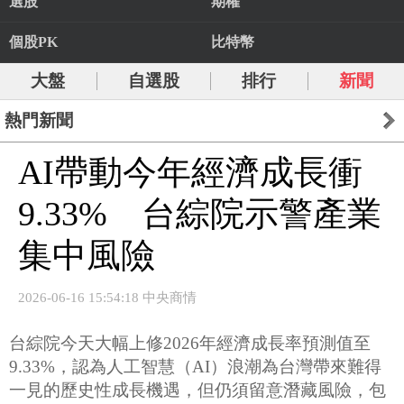
選股
期權
個股PK
比特幣
大盤
自選股
排行
新聞
熱門新聞
AI帶動今年經濟成長衝
9.33% 台綜院示警產業
集中風險
2026-06-16 15:54:18 中央商情
台綜院今天大幅上修2026年經濟成長率預測值至
9.33%，認為人工智慧（AI）浪潮為台灣帶來難得
一見的歷史性成長機遇，但仍須留意潛藏風險，包