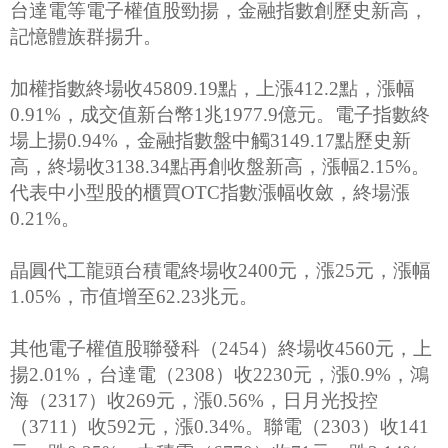
台達電等電子權值股勁揚，金融指數創歷史新高，
記憶體族群揚升。
加權指數終場收45809.19點，上漲412.2點，漲幅
0.91%，成交值新台幣1兆1977.9億元。電子指數終
場上揚0.94%，金融指數盤中觸3149.17點歷史新
高，終場收3138.34點再創收盤新高，漲幅2.15%。
代表中小型股的櫃買OTC指數漲幅收斂，終場漲
0.21%。
晶圓代工龍頭台積電終場收2400元，漲25元，漲幅
1.05%，市值增至62.23兆元。
其他電子權值股聯發科（2454）終場收4560元，上
揚2.01%，台達電（2308）收2230元，漲0.9%，鴻
海（2317）收269元，漲0.56%，日月光投控
（3711）收592元，漲0.34%。聯電（2303）收141