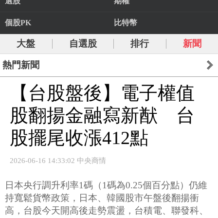
選股
期權
個股PK
比特幣
大盤
自選股
排行
新聞
熱門新聞
【台股盤後】電子權值
股翻揚金融寫新猷 台
股擺尾收漲412點
2026-06-16 14:33:02 中央商情
日本央行調升利率1碼（1碼為0.25個百分點）仍維
持寬鬆貨幣政策，日本、韓國股市午盤後翻揚衝
高，台股今天開高後走勢震盪，台積電、聯發科、