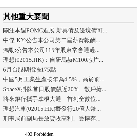
其他重大要聞
關注本週FOMC進展 新興債及邊境債可...
中傑-KY:公告本公司第二屆薪資報酬...
鴻勁:公告本公司115年股東常會通過...
理想(02015.HK)：自研馬赫M100芯片...
6月台股期指漲175點
中國5月工業生產按年為4.5%，高於前...
SpaceX掛牌首日股價飆近20% 散戶搶...
將來銀行攜手摩根大通 首創全數位...
理想汽車(02015.HK)擬發行20億人幣...
刑事局前副局長放貸收高利、受博弈...