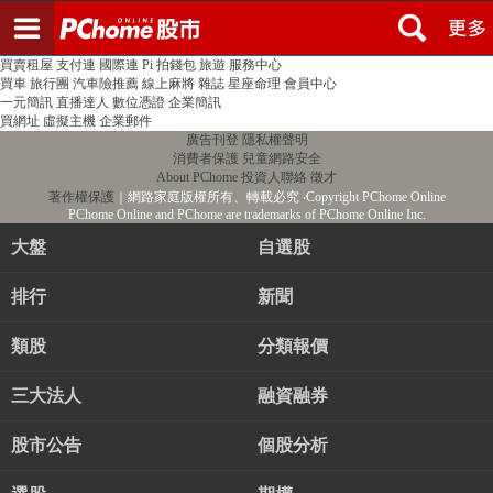
登入
註冊
PChome首頁
線上購物
24h購物
書店
露天拍賣
比比昂代購
新聞
/
氣象
股市
個人新聞台
廣告刊登
加入聯播網
全球購物
買賣租屋
支付連
國際連
Pi 拍錢包
旅遊
服務中心
買車
旅行團
汽車險推薦
線上麻將
雜誌
星座命理
會員中心
一元簡訊
直播達人
數位憑證
企業簡訊
買網址
虛擬主機
企業郵件
廣告刊登
隱私權聲明
消費者保護
兒童網路安全
About PChome
投資人聯絡
徵才
著作權保護
｜網路家庭版權所有、轉載必究
‧Copyright PChome Online
PChome Online and PChome are trademarks of PChome Online Inc.
大盤
自選股
排行
新聞
類股
分類報價
三大法人
融資融券
股市公告
個股分析