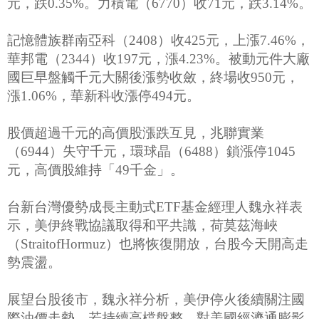
元，跌0.35%。力積電（6770）收71元，跌3.14%。
記憶體族群南亞科（2408）收425元，上漲7.46%，
華邦電（2344）收197元，漲4.23%。被動元件大廠
國巨早盤觸千元大關後漲勢收斂，終場收950元，
漲1.06%，華新科收漲停494元。
股價超過千元的高價股漲跌互見，兆聯實業
（6944）失守千元，環球晶（6488）鎖漲停1045
元，高價股維持「49千金」。
台新台灣優勢成長主動式ETF基金經理人魏永祥表
示，美伊終戰協議取得和平共識，荷莫茲海峽
（StraitofHormuz）也將恢復開放，台股今天開高走
勢震盪。
展望台股後市，魏永祥分析，美伊停火後續關注國
際油價走勢，若持續高檔盤整，對美國經濟通膨影