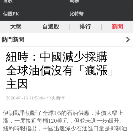
選股
期權
個股PK
比特幣
大盤
自選股
排行
新聞
熱門新聞
紐時：中國減少採購
全球油價沒有「瘋漲」
主因
2026-06-16 11:58:04 中央商情
伊朗戰爭切斷了全球1/5的石油供應，油價大幅上
漲，一度接近每桶120美元，但並未進一步飆升。
紐約時報指出，中國迅速減少石油進口量是抑制油