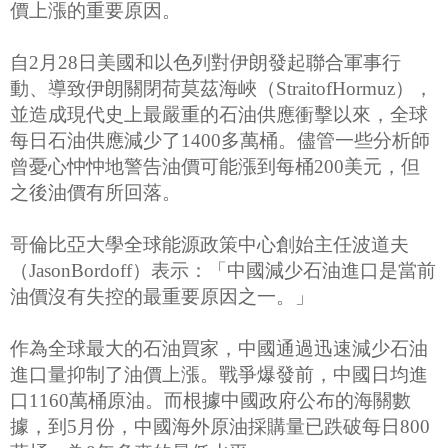
價上漲的重要原因。
自2月28日美國和以色列對伊朗發起聯合軍事行
動、導致伊朗關閉荷莫茲海峽（StraitofHormuz），
並造成現代史上最嚴重的石油供應衝擊以來，全球
每日石油供應減少了1400多萬桶。儘管一些分析師
曾憂心忡忡地警告油價可能漲到每桶200美元，但
之後油價有所回落。
哥倫比亞大學全球能源政策中心創始主任波道夫
（JasonBordoff）表示：「中國減少石油進口是當前
油價沒有失控的最重要原因之一。」
作為全球最大的石油買家，中國通過迅速減少石油
進口量抑制了油價上漲。戰爭爆發前，中國日均進
口1160萬桶原油。而根據中國政府公布的海關數
據，到5月份，中國海外原油採購量已跌破每日800