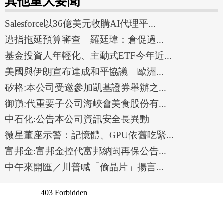
其他重大要聞
Salesforce以36億美元收購AI代理平...
遭指拖延預算審查 羅廷瑋：倉促過...
基金投資人年輕化、主動式ETF今年近...
美國與伊朗宣布達成和平協議 歐洲...
矽格:本公司受邀參加凱基證券舉辦之...
御嵿:代重要子公司海峽會美食股份有...
中石化:公告本公司資訊安全長異動
微星董座示警：記憶體、GPU依舊吃緊...
富邦金:富邦金控代富邦納閩再保公告...
中午來開匯／川普喊「偷晶片」揚言...