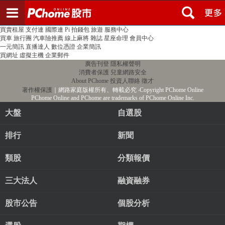
登入
註冊
PChome首頁
線上購物
24h購物
書店
露天拍賣
比比昂代購
新聞
/
氣象
股市
個人新聞台
廣告刊登
加入聯播網
全球購物
買賣租屋
支付連
國際連
Pi 拍錢包
旅遊
服務中心
買車
旅行團
汽車險推薦
線上麻將
雜誌
星座命理
會員中心
一元簡訊
直播達人
數位憑證
企業簡訊
買網址
虛擬主機
企業郵件
廣告刊登
隱私權聲明
消費者保護
兒童網路安全
About PChome
投資人聯絡
徵才
著作權保護
｜網路家庭版權所有、轉載必究
‧Copyright PChome Online
PChome Online and PChome are trademarks of PChome Online Inc.
大盤
自選股
排行
新聞
類股
分類報價
三大法人
融資融券
股市公告
個股分析