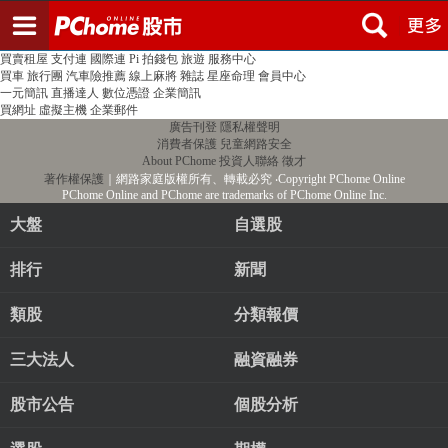
登入
註冊
PChome首頁
線上購物
24h購物
書店
露天拍賣
比比昂代購
新聞
/
氣象
股市
個人新聞台
廣告刊登
加入聯播網
全球購物
買賣租屋
支付連
國際連
Pi 拍錢包
旅遊
服務中心
買車
旅行團
汽車險推薦
線上麻將
雜誌
星座命理
會員中心
一元簡訊
直播達人
數位憑證
企業簡訊
買網址
虛擬主機
企業郵件
廣告刊登
隱私權聲明
消費者保護
兒童網路安全
About PChome
投資人聯絡
徵才
著作權保護
｜網路家庭版權所有、轉載必究
‧Copyright PChome Online
PChome Online and PChome are trademarks of PChome Online Inc.
大盤
自選股
排行
新聞
類股
分類報價
三大法人
融資融券
股市公告
個股分析