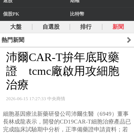
選股
期權
個股PK
比特幣
大盤
自選股
排行
新聞
熱門新聞
沛爾CAR-T拚年底取藥
證 tcmc廠啟用攻細胞
治療
2026-06-15 17:27:33 中央商情
細胞基因療法新藥研發公司沛爾生醫（6949）董事
長林成龍表示，開發的CD19CAR-T細胞治療產品已
完成臨床試驗期中分析，正準備藥證申請資料；若