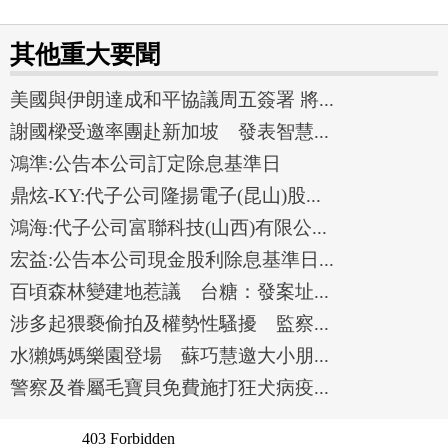
其他重大要聞
美國與伊朗達成和平協議周五簽署 將...
謝國樑受邀率團赴新加坡 發表智慧...
鴻準:公告本公司訂定除息基準日
鼎炫-KY:代子公司隆揚電子(昆山)股...
鴻海:代子公司富聯科技(山西)有限公...
宏益:公告本公司現金股利除息基準日...
百頃森林變建地惹議 台糖：發案址...
涉多起猥褻偷拍及權勢性騷擾 監察...
水獺媽媽樂園登場 蘇巧慧邀大小朋...
警察及眷屬毛寶貝免費施打狂犬病疫...