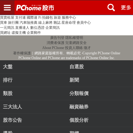
登入
註冊
PChome首頁
線上購物
24h購物
書店
露天拍賣
比比昂代購
新聞
/
氣象
股市
個人新聞台
廣告刊登
加入聯播網
全球購物
買賣租屋
支付連
國際連
Pi 拍錢包
旅遊
服務中心
買車
旅行團
汽車險推薦
線上麻將
雜誌
星座命理
會員中心
一元簡訊
直播達人
數位憑證
企業簡訊
買網址
虛擬主機
企業郵件
廣告刊登
隱私權聲明
消費者保護
兒童網路安全
About PChome
投資人聯絡
徵才
著作權保護
｜網路家庭版權所有、轉載必究
‧Copyright PChome Online
PChome Online and PChome are trademarks of PChome Online Inc.
大盤
自選股
排行
新聞
類股
分類報價
三大法人
融資融券
股市公告
個股分析