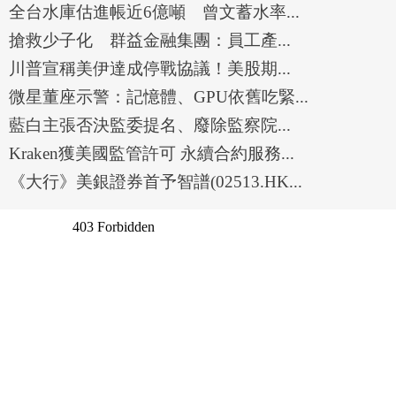
全台水庫估進帳近6億噸 曾文蓄水率...
搶救少子化 群益金融集團：員工產...
川普宣稱美伊達成停戰協議！美股期...
微星董座示警：記憶體、GPU依舊吃緊...
藍白主張否決監委提名、廢除監察院...
Kraken獲美國監管許可 永續合約服務...
《大行》美銀證券首予智譜(02513.HK...