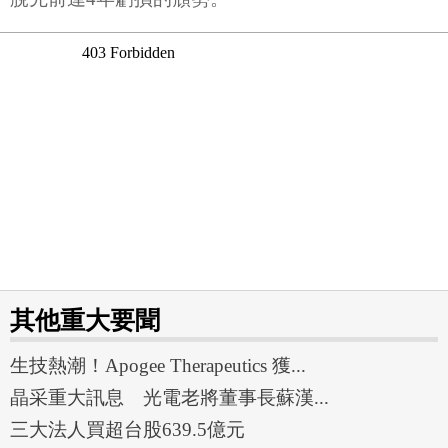
其他重大要聞
生技熱潮！Apogee Therapeutics 獲...
晶采重大訊息 光電老將董事長蘇漢...
三大法人買超台股639.5億元