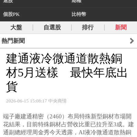
選股
期權
個股PK
比特幣
大盤
自選股
排行
新聞
熱門新聞
建通液冷微通道散熱銅
材5月送樣 最快年底出
貨
2026-06-15 15:08:17 中央商情
端子廠建通精密（2460）布局特殊新型銅材市場開
花結果，目前特殊銅材占營收比重已拉升至3成。建
通副總經理周金秀今天透露，AI液冷微通道散熱銅