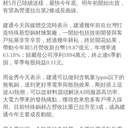
材5月已陸續送樣，最快今年底、明年初開始出貨，
有望為營運拉出第2條成長曲線。
建通今天與媒體交流時表示，建通幾年前在台灣打
造特殊新型銅材煉製廠，一開始包括技術開發與客
戶拓展非常辛苦，經過幾年耕耘，終於開花結果，
帶動今年前5月營收新台幣19.87億元，年增率達
63.18%；歸屬母公司淨利1894萬元，終止連6季虧
損，單季每股純益0.11元。
周金秀今天表示，建通可以做到含氧量3ppm以下的
無氧銅，達到更好導電率與散熱效果，剛好搭上這
波AI熱潮，可以從材料源頭解決AI伺服器高功率、
大電力帶來的發熱痛點，獲得愈來愈多客戶導入採
用。目前特殊銅材占營收比重已拉升至3成，成為建
通今年主要成長動能。