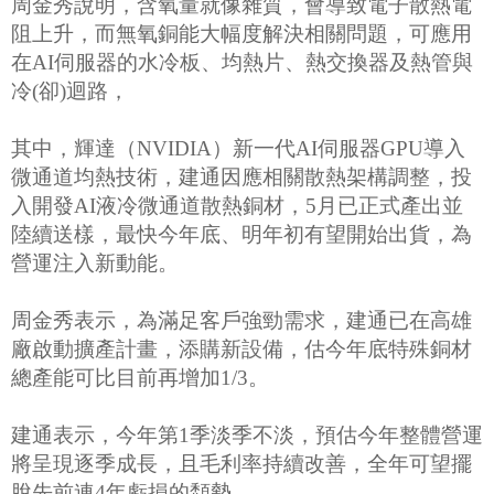
周金秀說明，含氧量就像雜質，會導致電子散熱電
阻上升，而無氧銅能大幅度解決相關問題，可應用
在AI伺服器的水冷板、均熱片、熱交換器及熱管與
冷(卻)迴路，
其中，輝達（NVIDIA）新一代AI伺服器GPU導入
微通道均熱技術，建通因應相關散熱架構調整，投
入開發AI液冷微通道散熱銅材，5月已正式產出並
陸續送樣，最快今年底、明年初有望開始出貨，為
營運注入新動能。
周金秀表示，為滿足客戶強勁需求，建通已在高雄
廠啟動擴產計畫，添購新設備，估今年底特殊銅材
總產能可比目前再增加1/3。
建通表示，今年第1季淡季不淡，預估今年整體營運
將呈現逐季成長，且毛利率持續改善，全年可望擺
脫先前連4年虧損的頹勢。