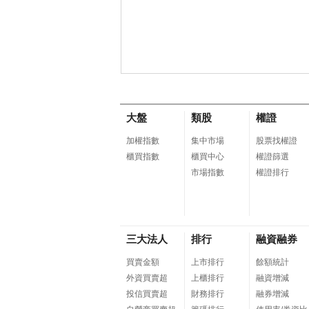
大盤
類股
權證
加權指數
集中市場
股票找權證
櫃買指數
櫃買中心
權證篩選
市場指數
權證排行
三大法人
排行
融資融券
買賣金額
上市排行
餘額統計
外資買賣超
上櫃排行
融資增減
投信買賣超
財務排行
融券增減