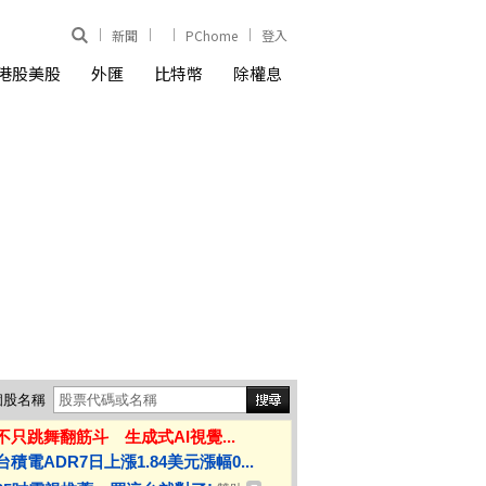
新聞
PChome
登入
港股美股
外匯
比特幣
除權息
個股名稱
不只跳舞翻筋斗 生成式AI視覺...
台積電ADR7日上漲1.84美元漲幅0...