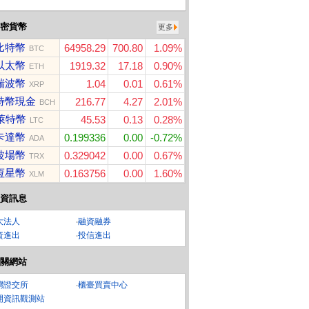
密貨幣
更多
比特幣
64958.29
700.80
1.09%
BTC
以太幣
1919.32
17.18
0.90%
ETH
瑞波幣
1.04
0.01
0.61%
XRP
特幣現金
216.77
4.27
2.01%
BCH
萊特幣
45.53
0.13
0.28%
LTC
卡達幣
0.199336
0.00
-0.72%
ADA
波場幣
0.329042
0.00
0.67%
TRX
恆星幣
0.163756
0.00
1.60%
XLM
資訊息
大法人
‧
融資融券
資進出
‧
投信進出
關網站
灣證交所
‧
櫃臺買賣中心
開資訊觀測站