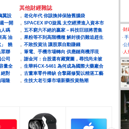
其他財經雜誌
鴨翼設
老化年代 你該換掉保險舊腦袋
市週一開
SPACEX IPO旋風 太空經濟進入資本市
場里程碑
‧
財
漁人碼
五不窮六不絕的贏家－科技巨頭將雲集
點
台北、除權息行情即將開跑
‧
手
高 油
果粉等不到高階機種 解封後仍難追趕生
產進度 鄭州封控52天 鴻海痛失銷售...
」 饒
不敗投資法 讓股票自動賺錢
‧
公
民眾聯
筆電、手機市場轉向 供應鏈商機浮現
‧
人
OLED 面板產業需求復甦的關鍵字
揭公司
謝金河：台股還有藏寶圖，尋找尚未被
市場注意的黑馬
容量全
生華科CX-5461 為何成為國際大藥廠合
作名單上的常客？
：絕對
古董車零件稀缺 合擎羅修賢以精湛工藝
成為隱形冠軍 黑手老董 靠復刻鈑件...
賴瑞隆
生技大老引爆市場新藥投資熱潮