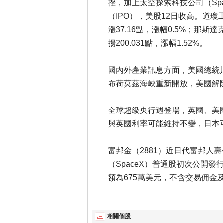
挫，加上太空探索科技公司（Sp
（IPO），美股12日收高。道瓊工
漲37.16點，漲幅0.5%；那斯
揚200.031點，漲幅1.52%。
國內外產業訊息方面，美國總統
布荷莫茲海峽重新開放，美國解
全球超級央行週登場，英國、美
與英國利率可能維持不變，日本可
富邦金（2881）近日代富邦人壽公告，參與
（SpaceX）普通股初次公開發
額為675萬美元，不含交易佣金
相關個股