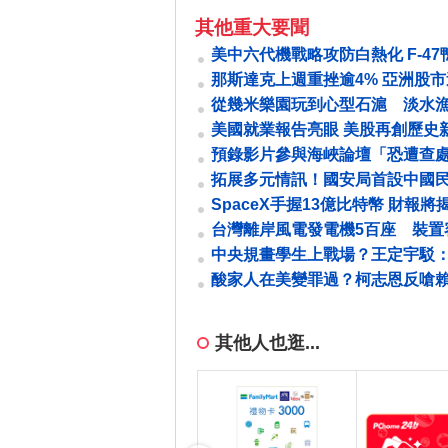
其他重大要聞
美中六代機戰略攻防白熱化 F-47
計引爆抄襲爭議
那斯達克上週重挫逾4% 亞洲股
盤預計承壓
從幾米樂園玩到心型石滬 淡水
頭串聯淡江大橋成北台灣人氣焦
美國就業報告亮眼 美股再創歷史新
價上漲未能阻擋
預錄影片參與海峽論壇「恐遭查處
慶鈴：我最在意地方產業
拓展多元情訊！國安局首設中國
繫窗口 鼓勵爆料「做出改變」
SpaceX手握13億比特幣 財報將
數位資產策略成效
台灣離岸風電發電機5百座 裝置
球第5
中央規畫學生上戰場？王定宇駁
不可能
酸家人在美變罪過？柯志恩反嗆
雙標
其他人也逛...