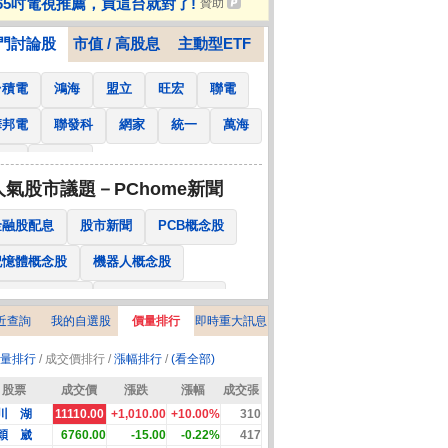
65吋電視推薦，買這台就對了!
贊助
witch音樂遊戲
門討論股
市值 / 高股息
主動型ETF
台積電
鴻海
盟立
旺宏
聯電
華邦電
聯發科
網家
統一
萬海
南亞
國泰金
人氣股市議題－PChome新聞
金融股配息
股市新聞
PCB概念股
記憶體概念股
機器人概念股
低軌衛星概念股
CPO、BBU概念股
近查詢
我的自選股
價量排行
即時重大訊息
025金融股配息
AI眼鏡概念股
量排行
/ 成交價排行 /
漲幅排行
/
(看全部)
降息概念股
儲能概念股
甲骨文概念股
股票
成交價
漲跌
漲幅
成交張
股東會紀念品
川 湖
11110.00
+1,010.00
+10.00%
310
穎 崴
6760.00
-15.00
-0.22%
417