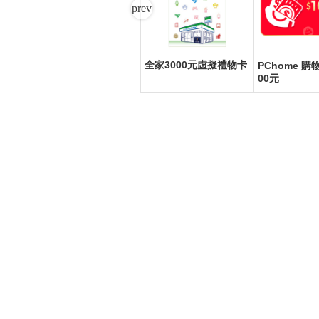
全家3000元虛擬禮物卡
科技掃
PChome 購物儲值6,00
PChome 購
0元
00元