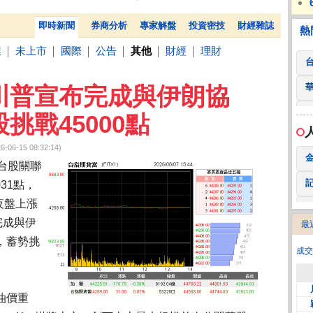
 鍵
236.50 -26.00
勤 誠
1,115.00 -120.00
3
財部：7月對美出口年增收斂 18個月低點
必玩S
熱門
贊助
即時新聞
券商分析
專家解盤
投資密技
財經雜誌
熱
業
未上市
國際
公告
其他
財經
理財
│
│
│
│
│
│
川普宣布完成與伊朗協
挑戰45000點
-15 08:32:14)
台股關聯
31點，
夜盤上漲
完成與伊
最
2
，蓄勢挑
成交
油價重