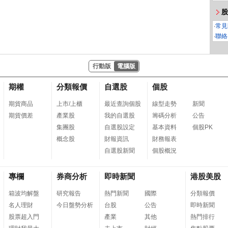
股
‧
常見
‧
聯絡
行動版
電腦版
期權
分類報價
自選股
個股
期貨商品
上市/上櫃
最近查詢個股
線型走勢
新聞
期貨價差
產業股
我的自選股
籌碼分析
公告
集團股
自選股設定
基本資料
個股PK
概念股
財報資訊
財務報表
自選股新聞
個股概況
專欄
券商分析
即時新聞
港股美股
箱波均解盤
研究報告
熱門新聞
國際
分類報價
名人理財
今日盤勢分析
台股
公告
即時新聞
股票超入門
產業
其他
熱門排行