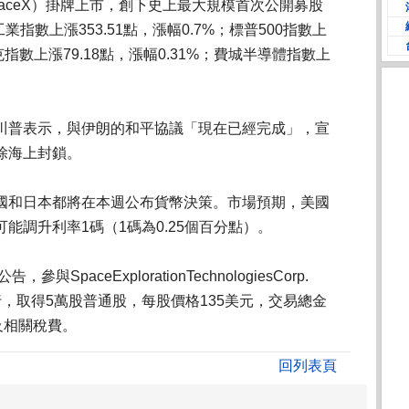
aceX）掛牌上市，創下史上最大規模首次公開募股
業指數上漲353.51點，漲幅0.7%；標普500指數上
達克指數上漲79.18點，漲幅0.31%；費城半導體指數上
川普表示，與伊朗的和平協議「現在已經完成」，宣
除海上封鎖。
國和日本都將在本週公布貨幣決策。市場預期，美國
能調升利率1碼（1碼為0.25個百分點）。
SpaceExplorationTechnologiesCorp.
行，取得5萬股普通股，每股價格135美元，交易總金
及相關稅費。
回列表頁