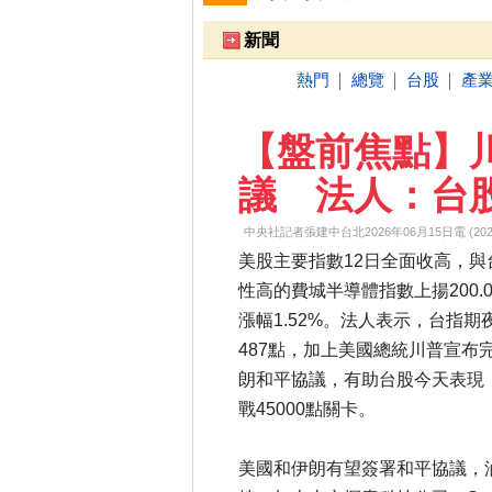
跌停排行：
凌 航
168.00 -18.50
雙
1
2
新聞
熱門
總覽
台股
產
│
│
│
【盤前焦點】
議 法人：台股
中央社記者張建中台北2026年06月15日電 (2026-06
美股主要指數12日全面收高，與
性高的費城半導體指數上揚200.0
漲幅1.52%。法人表示，台指期
487點，加上美國總統川普宣布
朗和平協議，有助台股今天表現
戰45000點關卡。
美國和伊朗有望簽署和平協議，