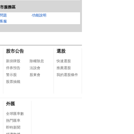
市服務區
問題
‧
功能說明
客服
股市公告
選股
新掛牌股
除權除息
快速選股
停券預告
法說會
推薦選股
警示股
股東會
我的選股條件
股票抽籤
外匯
全球匯率數
熱門匯率
即時新聞