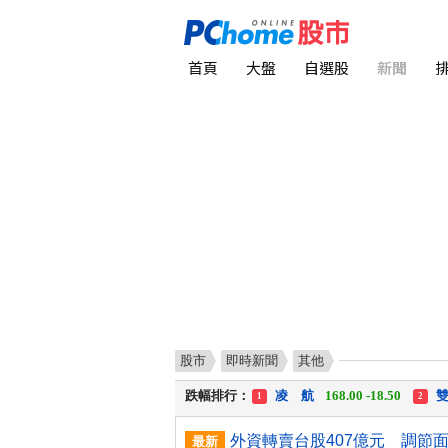
首頁
大盤
自選股
新聞
股市
即時新聞
其他
漲幅排行：
川 湖
11,110.00 +1,010.00
1
跌幅排行：
凌 航
168.00 -18.50
雙
1
2
漲停排行：
中化生
35.75 +3.25
川
1
2
最新