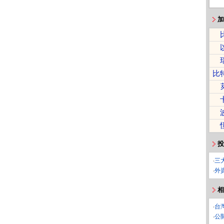
加
比
投
‧
三
‧
外
相
‧
台
‧
公