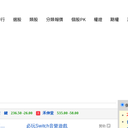
排行
選股
類股
分類報價
個股PK
權證
期權
中化生
35.75 +3.25
柏 騰
28.15 +2.55
2
3
 鍵
236.50 -26.00
禾伸堂
535.00 -58.00
3
 湖
11,110.00 +1,010.00
柏 騰
28.15 +2.55
3
外資轉賣台股407億元 調節面板、記憶體與主動式ETF
必玩Switch音樂遊戲
贊助