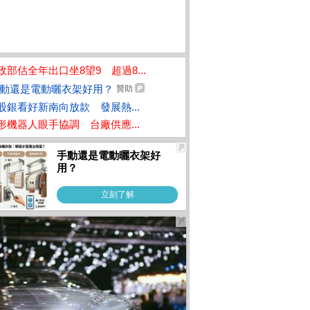
政部估全年出口坐8望9 超過8...
動還是電動曬衣架好用？
贊助
股銀看好新南向放款 發展熱...
形機器人眼手協調 台廠供應...