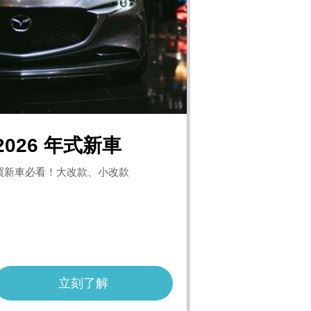
Phone 17 Pro
舒潔 棉柔舒適抽取衛生
ACER Aspire Lite 16
DJ
吋 AI文書效能筆電銀色
基
紙 100抽x12包x6串/箱
(Ultra 5 115U/16GB/51
2GB/WIN11/AL16-53P-
57B8)