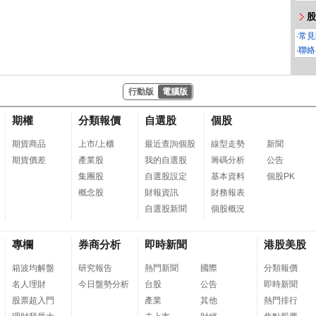
股
‧
常見
‧
聯絡
行動版
電腦版
期權
分類報價
自選股
個股
期貨商品
上市/上櫃
最近查詢個股
線型走勢
新聞
期貨價差
產業股
我的自選股
籌碼分析
公告
集團股
自選股設定
基本資料
個股PK
概念股
財報資訊
財務報表
自選股新聞
個股概況
專欄
券商分析
即時新聞
港股美股
箱波均解盤
研究報告
熱門新聞
國際
分類報價
名人理財
今日盤勢分析
台股
公告
即時新聞
股票超入門
產業
其他
熱門排行