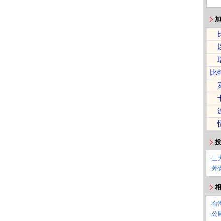
加
比
投
‧
三
‧
外
相
‧
台
‧
公