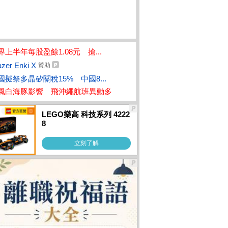
界上半年每股盈餘1.08元 搶...
zer Enki X
贊助
國擬祭多晶矽關稅15% 中國8...
風白海豚影響 飛沖繩航班異動多