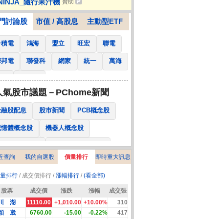
NINJA_隨行果汁機
贊助
樂高 科技系列 42171
門討論股
市值 / 高股息
主動型ETF
台積電
鴻海
盟立
旺宏
聯電
華邦電
聯發科
網家
統一
萬海
南亞
國泰金
人氣股市議題－PChome新聞
金融股配息
股市新聞
PCB概念股
記憶體概念股
機器人概念股
低軌衛星概念股
CPO、BBU概念股
近查詢
我的自選股
價量排行
即時重大訊息
025金融股配息
AI眼鏡概念股
量排行
/ 成交價排行 /
漲幅排行
/
(看全部)
降息概念股
儲能概念股
甲骨文概念股
股票
成交價
漲跌
漲幅
成交張
股東會紀念品
川 湖
11110.00
+1,010.00
+10.00%
310
穎 崴
6760.00
-15.00
-0.22%
417