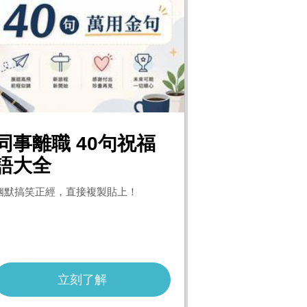
樂家康5075元好
ACER EK271 P6 節能
ASUS TUF Gaming A1
Pa
6 FA607NUQ-0103A17
(餘額型)
護眼螢幕(27型/FHD/14
旗
0H 灰(Ryzen 7 170/16
4Hz/1ms/HDMI/VGA/IP
刀 
G/RTX4050-6G/1TB/W
S)
11/FHD+/144Hz/16)