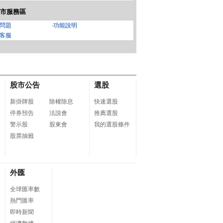
市服務區
問題
‧
功能說明
客服
股市公告
選股
新掛牌股
除權除息
快速選股
停券預告
法說會
推薦選股
警示股
股東會
我的選股條件
股票抽籤
外匯
全球匯率數
熱門匯率
即時新聞