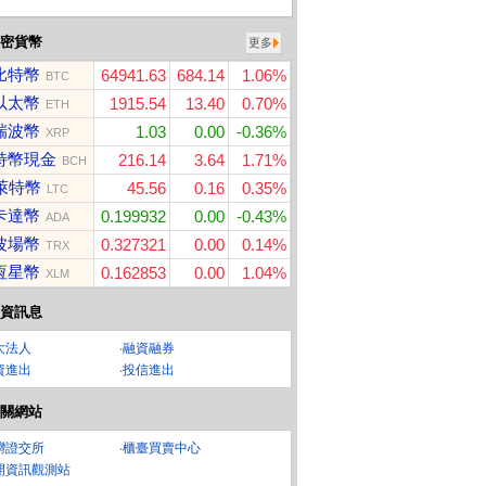
密貨幣
更多
比特幣
64941.63
684.14
1.06%
BTC
以太幣
1915.54
13.40
0.70%
ETH
瑞波幣
1.03
0.00
-0.36%
XRP
特幣現金
216.14
3.64
1.71%
BCH
萊特幣
45.56
0.16
0.35%
LTC
卡達幣
0.199932
0.00
-0.43%
ADA
波場幣
0.327321
0.00
0.14%
TRX
恆星幣
0.162853
0.00
1.04%
XLM
資訊息
大法人
‧
融資融券
資進出
‧
投信進出
關網站
灣證交所
‧
櫃臺買賣中心
開資訊觀測站