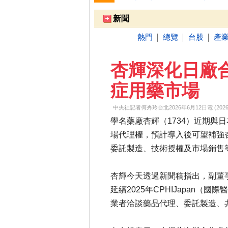
跌停排行：
凌 航
168.00 -18.50
雙
1
2
新聞
熱門
總覽
台股
產
│
│
│
杏輝深化日廠
症用藥市場
中央社記者何秀玲台北2026年6月12日電 (2026-06-
學名藥廠杏輝（1734）近期與日本Ma
場代理權，預計導入後可望補強
委託製造、技術授權及市場銷售
杏輝今天透過新聞稿指出，副董
延續2025年CPHIJapan
業者洽談藥品代理、委託製造、