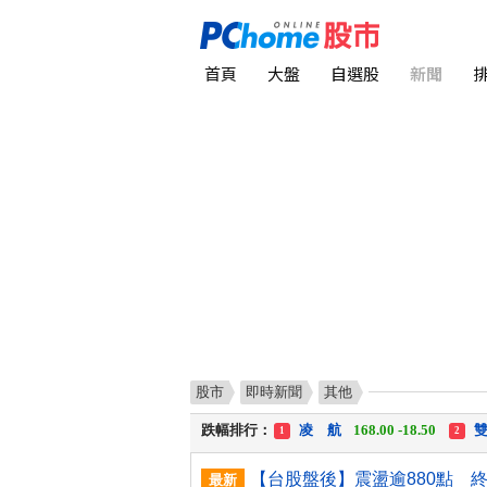
首頁
大盤
自選股
新聞
股市
即時新聞
其他
漲幅排行：
川 湖
11,110.00 +1,010.00
1
跌幅排行：
凌 航
168.00 -18.50
雙
1
2
漲停排行：
中化生
35.75 +3.25
川
1
2
最新