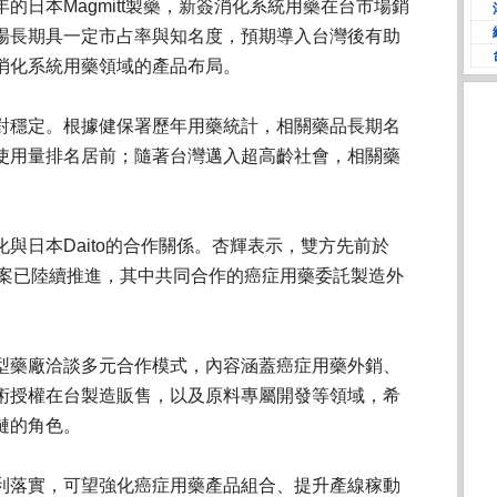
的日本Magmitt製藥，新簽消化系統用藥在台市場銷
場長期具一定市占率與知名度，預期導入台灣後有助
消化系統用藥領域的產品布局。
對穩定。根據健保署歷年用藥統計，相關藥品長期名
使用量排名居前；隨著台灣邁入超高齡社會，相關藥
與日本Daito的合作關係。杏輝表示，雙方先前於
項合作案已陸續推進，其中共同合作的癌症用藥委託製造外
型藥廠洽談多元合作模式，內容涵蓋癌症用藥外銷、
術授權在台製造販售，以及原料專屬開發等領域，希
鏈的角色。
利落實，可望強化癌症用藥產品組合、提升產線稼動