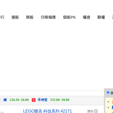
排行
選股
類股
分類報價
個股PK
權證
期權
中化生
35.75 +3.25
柏 騰
28.15 +2.55
2
3
 鍵
236.50 -26.00
禾伸堂
535.00 -58.00
3
 湖
11,110.00 +1,010.00
柏 騰
28.15 +2.55
3
【台股盤後】震盪逾880點 終場失守季線收44225點
LEGO樂高 科技系列 42171
贊助