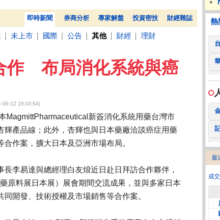
 鍵
236.50 -26.00
勤 誠
1,115.00 -120.00
3
AI助攻 宏碁7月營收269億元創13年同期新高
LEGO
熱門
贊助
即時新聞
券商分析
專家解盤
投資密技
財經雜誌
熱
業
未上市
國際
公告
其他
財經
理財
│
│
│
│
│
│
合作 布局消化系統與癌
12 19:43:54)
gmittPharmaceutical新簽消化系統用藥台灣市
杏輝產品線；此外，杏輝也與日本藥廠洽談癌症用藥
等合作案，擴大日本及亞洲市場布局。
最
2
事長李易達與總經理白友烺近日赴日拜訪合作夥伴，
成交
（國際醫藥原料展日本展）展會期間交流成果，並與多家日本
共同開發、技術授權及市場銷售等合作案。