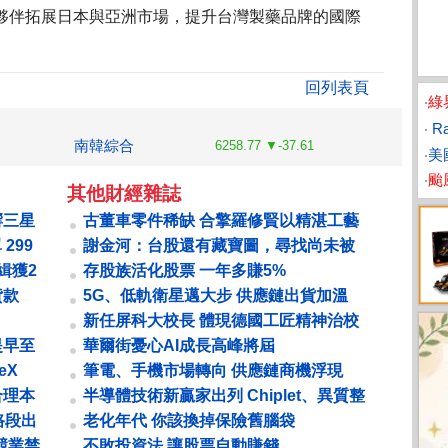
夥伴拓展日本與亞洲市場，提升台灣製藥品牌的國際
回列表頁
‧
綠
‧
Ra
南韓綜合
6258.77 ▼-37.61
‧
美
‧
颱
其他財經雜誌
響三星
古董車零件稀缺 合擎羅修賢以精湛工藝
成為隱形冠軍 黑手老董 靠復刻鈑件...
 299
謝金河：台股還有藏寶圖，尋找尚未被
市場注意的黑馬
緝獲2
存股族活化股票 一年多賺5%
貸款
5G、低軌衛星邁大步 供應鏈出貨加溫
催動寬頻升級
新任屏科大校長 體現德國工匠精神治校
決議發放
張金龍 專注看不見的努力
提早至
華爾街憂心AI成長高峰將屆
eX
筆電、手機市場轉向 供應鏈商機浮現
OLED 面板產業需求復甦的關鍵字
合理本
半導體技術新贏家出列 Chiplet、異質整
合與GAA技術推進
路段出
老化年代 你該換掉保險舊腦袋
...
競業禁
不敗投資法 讓股票自動賺錢