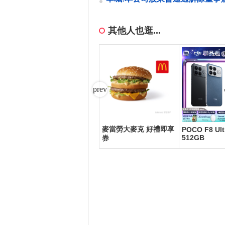
止之限制
其他人也逛...
麥當勞大麥克 好禮即享
mer
【享樂券】全家虛擬禮
POCO F8 Ult
512GB
券
物卡100元