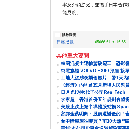
率及外銷占比，並攜手日本合作
能見度。
指數報價
日經指數
65666.61 ▼-16.65
其他重大要聞
韓國混凝土運輸駕駛罷工 恐影
SK海力士擴廠進度
純電旗艦 VOLVO EX90 預售 接單
萬元起
工地大盜涉夜襲偷鐵片 警1天內
竊嫌尋回贓物
《經濟》內地首五月新增人民幣
9.11萬億 略高過預期
日月光投控:代子公司Real Tech
Holdings Limited公告董事會
李家超：香港首份五年規劃有望
股利
第三季末推出
美股止跌上揚半導體股勁揚 Spac
IPO估值達1.77兆美元
富邦金蔡明興：股價還蠻低的！
益比喊12倍 這樣看台股
台中購屋族往哪買？前10大熱門
爐 太平環中東路三段1060件房貸奪
華城:本公司股東會通過解除董事