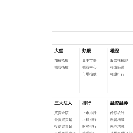
大盤
類股
權證
加權指數
集中市場
股票找權證
櫃買指數
櫃買中心
權證篩選
市場指數
權證排行
三大法人
排行
融資融券
買賣金額
上市排行
餘額統計
外資買賣超
上櫃排行
融資增減
投信買賣超
財務排行
融券增減