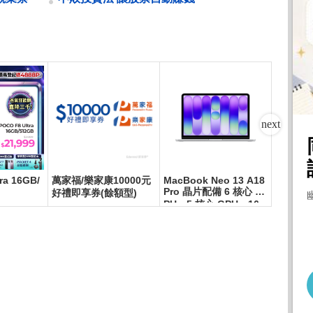
ra 16GB/
萬家福/樂家康10000元
MacBook Neo 13 A18
萬家福/
Pro 晶片配備 6 核心 C
好禮即享券(餘額型)
禮即享券
PU、5 核心 GPU、16
核心神經網路引擎 8GB
記憶體 512GB SSD