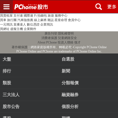
登入
註冊
PChome首頁
線上購物
24h購物
書店
露天拍賣
比比昂代購
新聞
/
氣象
股市
個人新聞台
廣告刊登
加入聯播網
全球購物
買賣租屋
支付連
國際連
Pi 拍錢包
旅遊
服務中心
買車
旅行團
汽車險推薦
線上麻將
雜誌
星座命理
會員中心
一元簡訊
直播達人
數位憑證
企業簡訊
買網址
虛擬主機
企業郵件
廣告刊登
隱私權聲明
消費者保護
兒童網路安全
About PChome
投資人聯絡
徵才
著作權保護
｜網路家庭版權所有、轉載必究
‧Copyright PChome Online
PChome Online and PChome are trademarks of PChome Online Inc.
大盤
自選股
排行
新聞
類股
分類報價
三大法人
融資融券
股市公告
個股分析