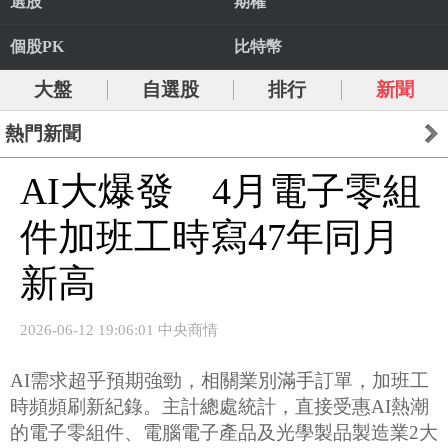
選股
期權
個股PK
比特幣
大盤
自選股
排行
新聞
熱門新聞
AI大爆發 4月電子零組
件加班工時寫47年同月
新高
2026-06-12 19:06:01 中央商情
AI需求超乎預期強勁，相關業別滿手訂單，加班工
時頻頻刷新紀錄。主計總處統計，直接受惠AI熱潮
的電子零組件、電腦電子產品及光學製品製造業2大