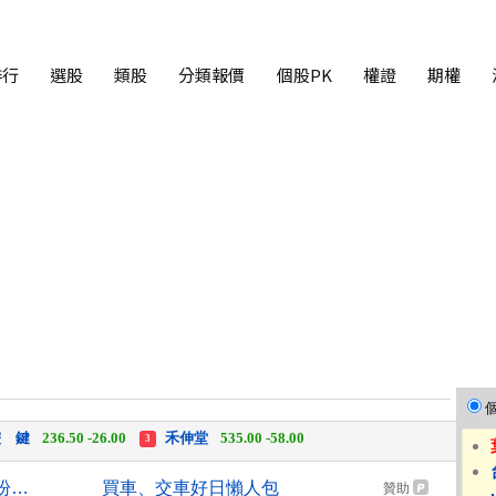
排行
選股
類股
分類報價
個股PK
權證
期權
中化生
35.75 +3.25
柏 騰
28.15 +2.55
2
3
 鍵
236.50 -26.00
禾伸堂
535.00 -58.00
3
 湖
11,110.00 +1,010.00
柏 騰
28.15 +2.55
3
TISA稅負優惠有譜 彭金隆：盼很快宣布好消息
買車、交車好日懶人包
贊助