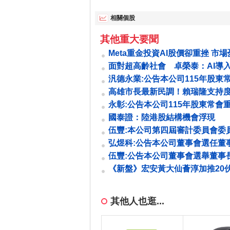
相關個股
其他重大要聞
Meta重金投資AI股價卻重挫 市
遲來
面對超高齡社會 卓榮泰：AI導
照護體系補足量能
汎德永業:公告本公司115年股東
事(含獨立董事)當選名單暨董事變動.
高雄市長最新民調！賴瑞隆支持
柯志恩17.8個百分點 看好度也
永彰:公告本公司115年股東常會
議事項
國泰證：陸港股結構機會浮現
伍豐:本公司第四屆審計委員會委
弘煜科:公告本公司董事會選任董
伍豐:公告本公司董事會選舉董事
董事長
《新盤》宏安黃大仙薈淳加推20
448.8萬元起 下周一推售22伙
其他人也逛...