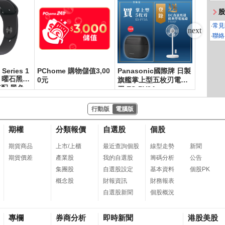
股
‧
常見
‧
聯絡
 Series 1
PChome 購物儲值3,00
Panasonic國際牌 日製
寶可夢
mm 曜石黑色
0元
旗艦掌上型五枚刃電鬍
超級進化
配 黑色
刀 ES-PV3A
級進化夢
行動版
電腦版
期權
分類報價
自選股
個股
期貨商品
上市/上櫃
最近查詢個股
線型走勢
新聞
期貨價差
產業股
我的自選股
籌碼分析
公告
集團股
自選股設定
基本資料
個股PK
概念股
財報資訊
財務報表
自選股新聞
個股概況
專欄
券商分析
即時新聞
港股美股