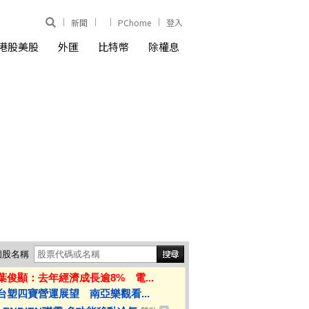
新聞
PChome
登入
港股美股
外匯
比特幣
除權息
個股名稱
葉俊顯：去年經濟成長逾8% 電...
台塑四寶營運展望 南亞樂觀看...