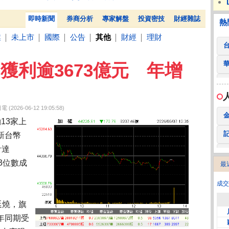
 鍵
236.50 -26.00
勤 誠
1,115.00 -120.00
3
【台股盤後】震盪逾880點 終場失守季線收44225點
買車
熱門
贊助
即時新聞
券商分析
專家解盤
投資密技
財經雜誌
熱
業
未上市
國際
公告
其他
財經
理財
│
│
│
│
│
│
月獲利逾3673億元 年增
6-06-12 19:05:58)
13家上
新台幣
計達
下3位數成
最
2
成交
延燒，旗
年同期受