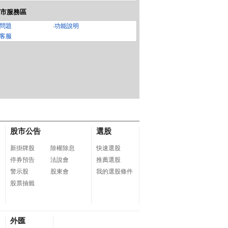
市服務區
問題
‧
功能說明
客服
集換式卡牌遊戲
飛利浦 三刀頭電鬍刀 S
LG PuriCare 360°空氣
LU
 高級擴充包 超
5880/20
清淨機 寵物功能加強版
式
想ex
(單層)AS651DSS0
股市公告
選股
新掛牌股
除權除息
快速選股
停券預告
法說會
推薦選股
警示股
股東會
我的選股條件
股票抽籤
外匯