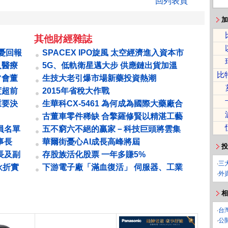
回列表頁
加
其他財經雜誌
場憂回報
SPACEX IPO旋風 太空經濟進入資本市
場里程碑
入醫療
5G、低軌衛星邁大步 供應鏈出貨加溫
比
催動寬頻升級
常會董
生技大老引爆市場新藥投資熱潮
..
度超前
2015年省稅大作戰
領先
重要決
生華科CX-5461 為何成為國際大藥廠合
作名單上的常客？
古董車零件稀缺 合擎羅修賢以精湛工藝
成為隱形冠軍 黑手老董 靠復刻鈑件...
員名單
五不窮六不絕的贏家－科技巨頭將雲集
台北、除權息行情即將開跑
事長
華爾街憂心AI成長高峰將屆
投
長及副
存股族活化股票 一年多賺5%
‧
三
伙折實
下游電子廠「滿血復活」 伺服器、工業
‧
外
電腦、板卡大旱後雲霓至
相
‧
台
‧
公