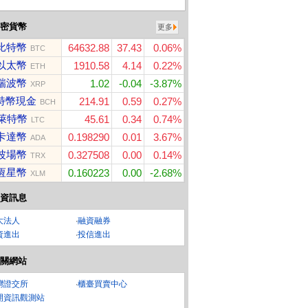
密貨幣
更多
比特幣
64632.88
37.43
0.06%
BTC
以太幣
1910.58
4.14
0.22%
ETH
瑞波幣
1.02
-0.04
-3.87%
XRP
特幣現金
214.91
0.59
0.27%
BCH
萊特幣
45.61
0.34
0.74%
LTC
卡達幣
0.198290
0.01
3.67%
ADA
波場幣
0.327508
0.00
0.14%
TRX
恆星幣
0.160223
0.00
-2.68%
XLM
資訊息
大法人
‧
融資融券
資進出
‧
投信進出
關網站
灣證交所
‧
櫃臺買賣中心
開資訊觀測站