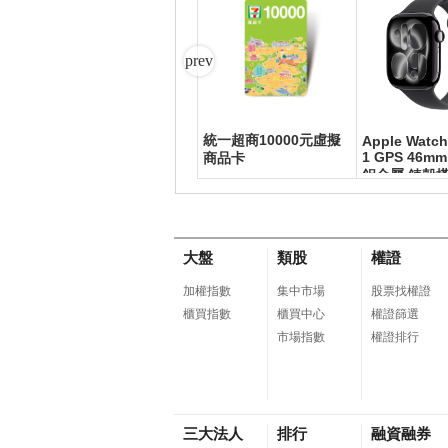
統一超商10000元虛擬
 100
Samsung Galaxy Z F
Apple Watch
old8 Ultra (12G/512G)
1 GPS 46
商品卡
鋁金屬 錶殼搭
運動錶帶
大盤
類股
權證
加權指數
集中市場
股票找權證
櫃買指數
櫃買中心
權證篩選
市場指數
權證排行
三大法人
排行
融資融券