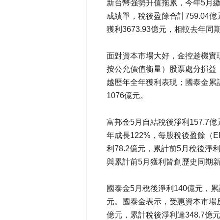
新台幣強勢升值拖累，今年5月
成績單，稅後盈餘合計759.04
獲利3673.93億元，相較去年同
面對資本市場大好，金控趁機實現
按公允價值衡量）股票處分損益，
越歷年全年獲利表現；國泰金累計
1076億元。
富邦金5月自結稅後淨利157.7
年成長122%，每股稅後盈餘（E
利78.2億元，累計前5月稅後淨
與累計前5月獲利皆創歷史同期
國泰金5月稅後淨利140億元，累計
元。國泰金表示，受惠資本市場反
億元，累計稅後淨利達348.7