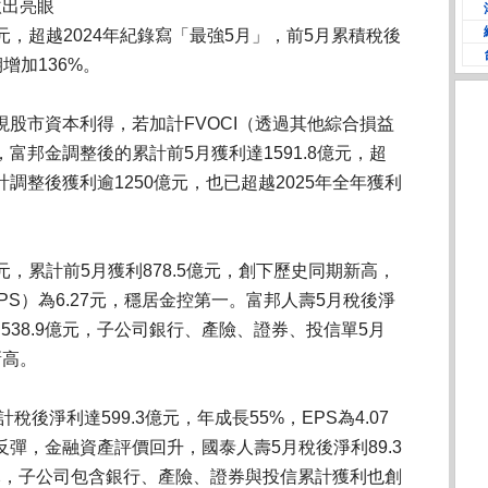
繳出亮眼
億元，超越2024年紀錄寫「最強5月」，前5月累積稅後
期增加136%。
股市資本利得，若加計FVOCI（透過其他綜合損益
富邦金調整後的累計前5月獲利達1591.8億元，超
調整後獲利逾1250億元，也已超越2025年全年獲利
億元，累計前5月獲利878.5億元，創下歷史同期新高，
PS）為6.27元，穩居金控第一。富邦人壽5月稅後淨
利538.9億元，子公司銀行、產險、證券、投信單5月
新高。
稅後淨利達599.3億元，年成長55%，EPS為4.07
彈，金融資產評價回升，國泰人壽5月稅後淨利89.3
億元，子公司包含銀行、產險、證券與投信累計獲利也創