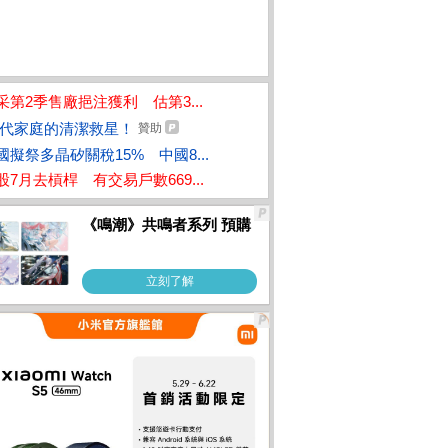
采第2季售廠挹注獲利 估第3...
代家庭的清潔救星！
贊助
國擬祭多晶矽關稅15% 中國8...
股7月去槓桿 有交易戶數669...