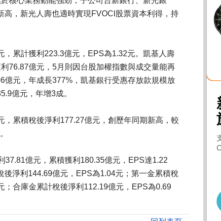
。受惠於核心業務動能強勁，子公司台新銀行、新光銀
高，新光人壽也適時實現FVOCI股票資本利得，持
元，累計獲利223.3億元，EPS為1.32元。凱基人壽
利76.87億元，5月則因台股加權指數與成交量能再
06億元，年成長377%，凱基銀行受惠存放款規模放
5.9億元，年增3成。
億元，累積稅後淨利177.27億元，創歷年同期新高，較
元。
.81億元，累積獲利180.35億元，EPS達1.22
淨利144.69億元，EPS為1.04元；第一金累積稅
3元；合庫金累計稅後淨利112.19億元，EPS為0.69