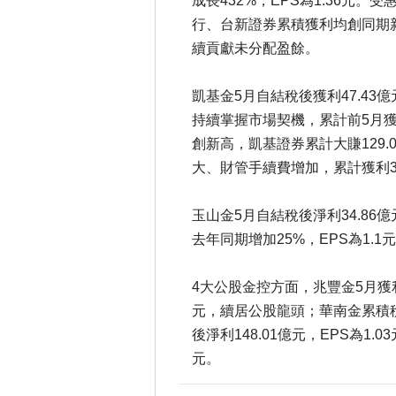
成長432%，EPS為1.36元
行、台新證券累積獲利均創同期新
續貢獻未分配盈餘。
凱基金5月自結稅後獲利47.43億
持續掌握市場契機，累計前5月獲
創新高，凱基證券累計大賺129.
大、財管手續費增加，累計獲利3
玉山金5月自結稅後淨利34.86
去年同期增加25%，EPS為1.1
4大公股金控方面，兆豐金5月獲利37
元，續居公股龍頭；華南金累積稅後
後淨利148.01億元，EPS為1.0
元。