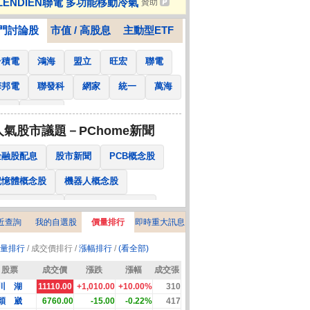
LENDIEN聯電 多功能移動冷氣
贊助
、交車好日懶人包
門討論股
市值 / 高股息
主動型ETF
台積電
鴻海
盟立
旺宏
聯電
華邦電
聯發科
網家
統一
萬海
南亞
國泰金
人氣股市議題－PChome新聞
金融股配息
股市新聞
PCB概念股
記憶體概念股
機器人概念股
低軌衛星概念股
CPO、BBU概念股
近查詢
我的自選股
價量排行
即時重大訊息
025金融股配息
AI眼鏡概念股
量排行
/ 成交價排行 /
漲幅排行
/
(看全部)
降息概念股
儲能概念股
甲骨文概念股
股票
成交價
漲跌
漲幅
成交張
股東會紀念品
川 湖
11110.00
+1,010.00
+10.00%
310
穎 崴
6760.00
-15.00
-0.22%
417