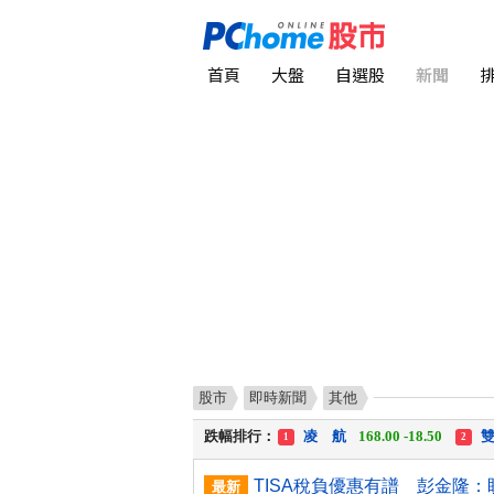
首頁
大盤
自選股
新聞
股市
即時新聞
其他
漲幅排行：
川 湖
11,110.00 +1,010.00
1
跌幅排行：
凌 航
168.00 -18.50
雙
1
2
漲停排行：
中化生
35.75 +3.25
川
1
2
最新