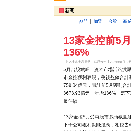
跌停排行：
凌 航
168.00 -18.50
雙
1
2
新聞
熱門
總覽
台股
產
│
│
│
13家金控前5
136%
中央社記者呂晏慈、蘇思云台北2026年6月12日電 (202
5月台股續旺，資本市場活絡激勵
市金控獲利表現，稅後盈餘合計
759.04億元，累計前5月獲利合
3673.93億元，年增136%，寫
長佳績。
13家金控5月受惠股市多頭氛圍
下子公司獲利動能強勁，相較去