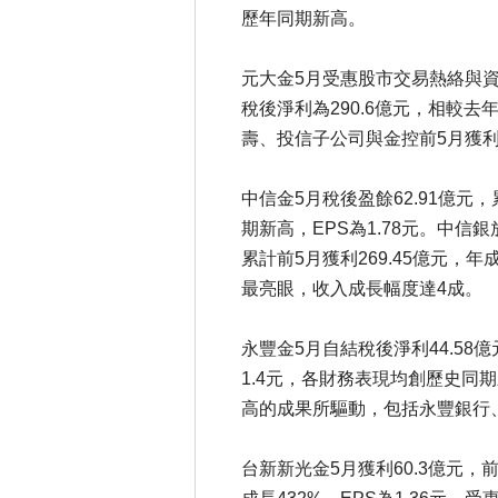
歷年同期新高。
元大金5月受惠股市交易熱絡與資
稅後淨利為290.6億元，相較去
壽、投信子公司與金控前5月獲利齊
中信金5月稅後盈餘62.91億元，
期新高，EPS為1.78元。中信
累計前5月獲利269.45億元，
最亮眼，收入成長幅度達4成。
永豐金5月自結稅後淨利44.58億
1.4元，各財務表現均創歷史同
高的成果所驅動，包括永豐銀行
台新新光金5月獲利60.3億元，