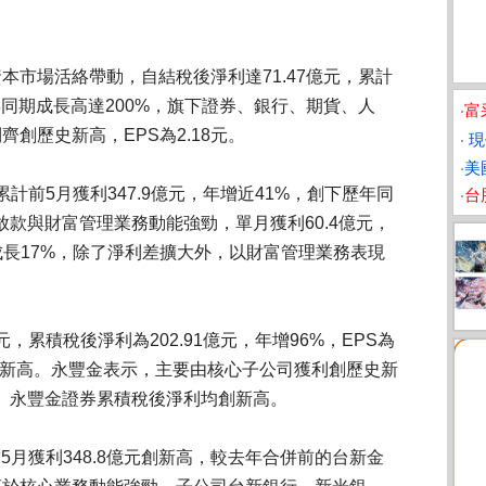
本市場活絡帶動，自結稅後淨利達71.47億元，累計
年同期成長高達200%，旗下證券、銀行、期貨、人
‧
富
創歷史新高，EPS為2.18元。
‧
現
‧
美
累計前5月獲利347.9億元，年增近41%，創下歷年同
‧
台
銀放款與財富管理業務動能強勁，單月獲利60.4億元，
年成長17%，除了淨利差擴大外，以財富管理業務表現
元，累積稅後淨利為202.91億元，年增96%，EPS為
期新高。永豐金表示，主要由核心子公司獲利創歷史新
、永豐金證券累積稅後淨利均創新高。
前5月獲利348.8億元創新高，較去年合併前的台新金