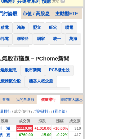
《鳴潮》共鳴者系列 預購
贊助
值~4K智慧電視
門討論股
市值 / 高股息
主動型ETF
台積電
鴻海
盟立
旺宏
聯電
華邦電
聯發科
網家
統一
萬海
南亞
國泰金
人氣股市議題－PChome新聞
金融股配息
股市新聞
PCB概念股
記憶體概念股
機器人概念股
低軌衛星概念股
CPO、BBU概念股
近查詢
我的自選股
價量排行
即時重大訊息
025金融股配息
AI眼鏡概念股
量排行
/ 成交價排行 /
漲幅排行
/
(看全部)
降息概念股
儲能概念股
甲骨文概念股
股票
成交價
漲跌
漲幅
成交張
股東會紀念品
川 湖
11110.00
+1,010.00
+10.00%
310
穎 崴
6760.00
-15.00
-0.22%
417