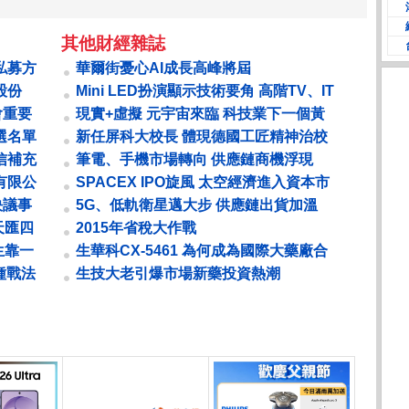
其他財經雜誌
私募方
華爾街憂心AI成長高峰將屆
股份
Mini LED扮演顯示技術要角 高階TV、IT
產品滲透率拉升
會重要
現實+虛擬 元宇宙來臨 科技業下一個黃
金十年
選名單
新任屏科大校長 體現德國工匠精神治校
張金龍 專注看不見的努力
信補充
筆電、手機市場轉向 供應鏈商機浮現
...
OLED 面板產業需求復甦的關鍵字
有限公
SPACEX IPO旋風 太空經濟進入資本市
場里程碑
決議事
5G、低軌衛星邁大步 供應鏈出貨加溫
催動寬頻升級
天匯四
2015年省稅大作戰
生靠一
生華科CX-5461 為何成為國際大藥廠合
作名單上的常客？
種戰法
生技大老引爆市場新藥投資熱潮