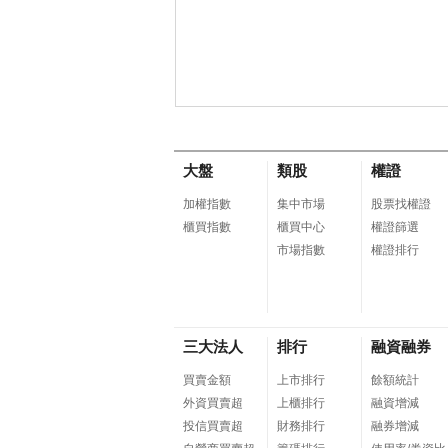
大盤
類股
權證
加權指數
集中市場
股票找權證
櫃買指數
櫃買中心
權證篩選
市場指數
權證排行
三大法人
排行
融資融券
買賣金額
上市排行
餘額統計
外資買賣超
上櫃排行
融資增減
投信買賣超
財務排行
融券增減