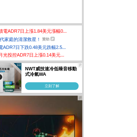
積電ADR7日上漲1.84美元漲幅0...
 15公斤智慧變
ASUS TUF Gaming A1
Samsung Galaxy A57
Ap
代家庭的清潔救星！
6 FA607NUQ-0103A17
5G (12G/256G)
S 
贊助
洗衣機WT-IBN
0H 灰(Ryzen 7 170/16
錶
石黑)
ADR7日下跌0.48美元跌幅2.5...
G/RTX4050-6G/1TB/W
錶
11/FHD+/144Hz/16)
月光投控ADR7日上漲0.14美元...