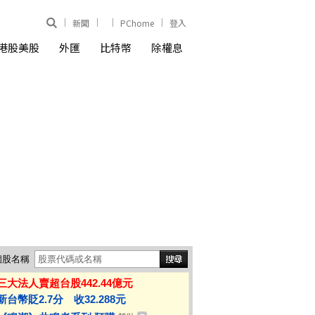
新聞
PChome
登入
港股美股
外匯
比特幣
除權息
個股名稱
三大法人賣超台股442.44億元
新台幣貶2.7分 收32.288元