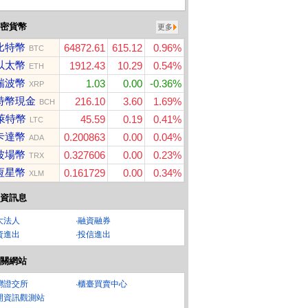
密貨幣
更多
比特幣
64872.61
615.12
0.96%
BTC
以太幣
1912.43
10.29
0.54%
ETH
瑞波幣
1.03
0.00
-0.36%
XRP
特幣現金
216.10
3.60
1.69%
BCH
萊特幣
45.59
0.19
0.41%
LTC
卡達幣
0.200863
0.00
0.04%
ADA
波場幣
0.327606
0.00
0.23%
TRX
恆星幣
0.161729
0.00
0.34%
XLM
資訊息
大法人
‧
融資融券
資進出
‧
投信進出
關網站
灣證交所
‧
櫃臺買賣中心
開資訊觀測站