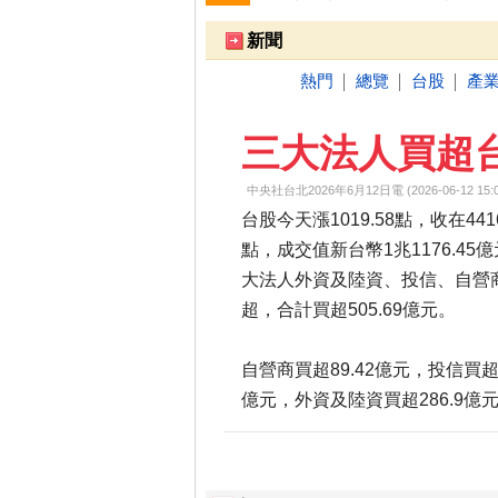
跌停排行：
凌 航
168.00 -18.50
雙
1
2
新聞
熱門
總覽
台股
產
│
│
│
三大法人買超台股
中央社台北2026年6月12日電 (2026-06-12 15:0
台股今天漲1019.58點，收在4416
點，成交值新台幣1兆1176.45
大法人外資及陸資、投信、自營
超，合計買超505.69億元。
自營商買超89.42億元，投信買超1
億元，外資及陸資買超286.9億