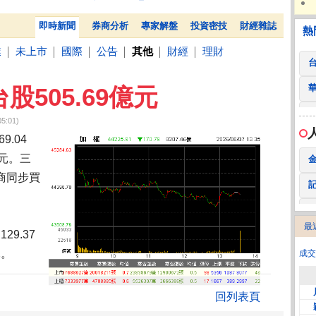
 鍵
236.50 -26.00
勤 誠
1,115.00 -120.00
3
閎康7月營收創新高 AI升級和半導體先進製程驅動
高CP
熱門
贊助
即時新聞
券商分析
專家解盤
投資密技
財經雜誌
熱
業
未上市
國際
公告
其他
財經
理財
│
│
│
│
│
│
505.69億元
5:01)
9.04
億元。三
商同步買
最
29.37
2
元。
成交
回列表頁