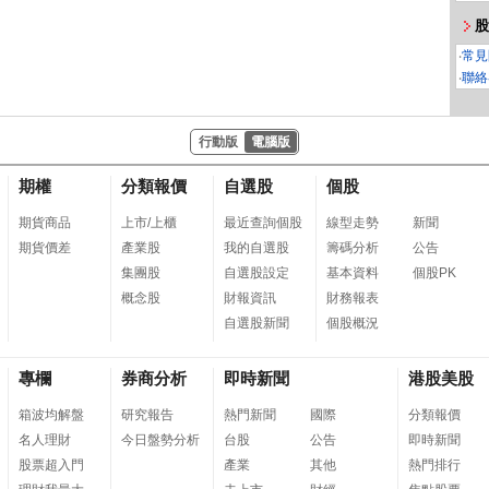
股
‧
常見
‧
聯絡
行動版
電腦版
期權
分類報價
自選股
個股
期貨商品
上市/上櫃
最近查詢個股
線型走勢
新聞
期貨價差
產業股
我的自選股
籌碼分析
公告
集團股
自選股設定
基本資料
個股PK
概念股
財報資訊
財務報表
自選股新聞
個股概況
專欄
券商分析
即時新聞
港股美股
箱波均解盤
研究報告
熱門新聞
國際
分類報價
名人理財
今日盤勢分析
台股
公告
即時新聞
股票超入門
產業
其他
熱門排行