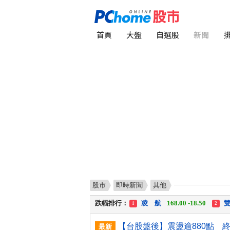
首頁
大盤
自選股
新聞
股市
即時新聞
其他
漲幅排行：
川 湖
11,110.00 +1,010.00
1
跌幅排行：
凌 航
168.00 -18.50
雙
1
2
漲停排行：
中化生
35.75 +3.25
川
1
2
最新