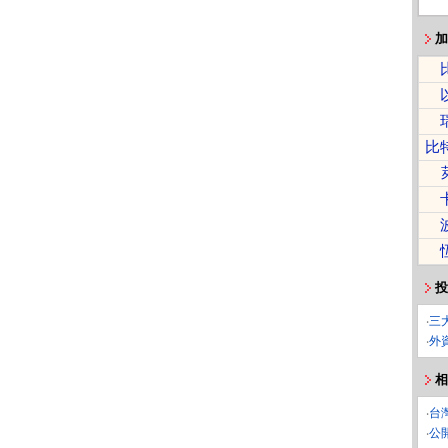
加
比
投
‧
三
‧
外
相
‧
台
‧
公