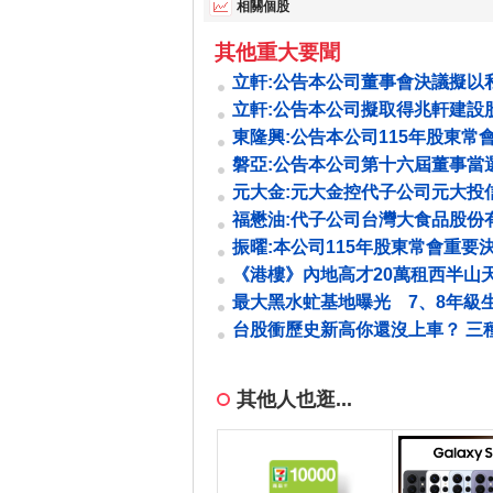
相關個股
其他重大要聞
立軒:公告本公司董事會決議擬以
式辦理現金增資發行普通股
立軒:公告本公司擬取得兆軒建設
東隆興:公告本公司115年股東常
決議事項
磐亞:公告本公司第十六屆董事當
元大金:元大金控代子公司元大投
公告該公司接獲定暫時狀態暨緊急處
福懋油:代子公司台灣大食品股份
司公告除權基準日
振曜:本公司115年股東常會重要
項
《港樓》內地高才20萬租西半山
房海景戶 呎租85元
最大黑水虻基地曝光 7、8年級
隻蟲拚4商機
台股衝歷史新高你還沒上車？ 三
教購屋族持續滾大買房金
其他人也逛...