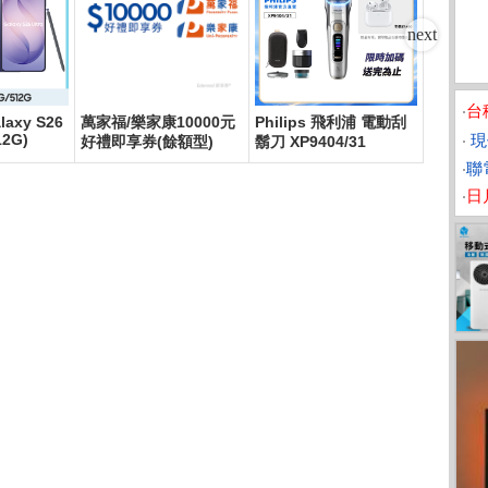
‧
台
laxy S26
萬家福/樂家康10000元
Philips 飛利浦 電動刮
LG樂金
‧
現
12G)
好禮即享券(餘額型)
鬍刀 XP9404/31
頻直立式
15M(曜
‧
聯電
‧
日