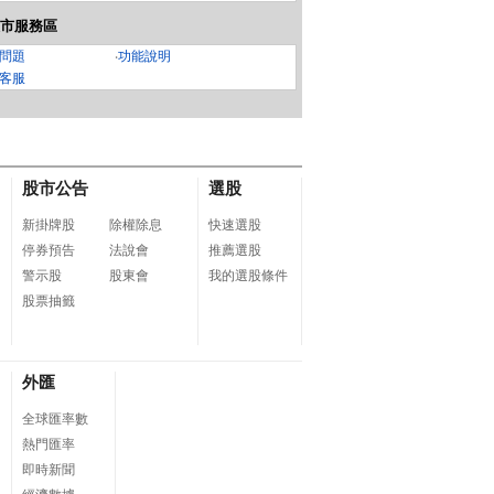
市服務區
問題
‧
功能說明
客服
股市公告
選股
新掛牌股
除權除息
快速選股
停券預告
法說會
推薦選股
警示股
股東會
我的選股條件
股票抽籤
外匯
全球匯率數
熱門匯率
即時新聞