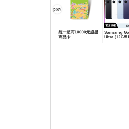
統一超商10000元虛擬
 S25
LUHO 小旅禾 28吋前開
Samsung Ga
Ultra (12G/5
商品卡
式行李箱