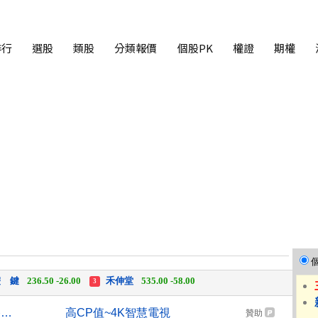
排行
選股
類股
分類報價
個股PK
權證
期權
中化生
35.75 +3.25
柏 騰
28.15 +2.55
2
3
 鍵
236.50 -26.00
禾伸堂
535.00 -58.00
3
 湖
11,110.00 +1,010.00
柏 騰
28.15 +2.55
3
【台股盤後】震盪逾880點 終場失守季線收44225點
高CP值~4K智慧電視
贊助