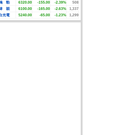
鴻 勁
6320.00
-155.00
-2.39%
508
緯 穎
6100.00
-165.00
-2.63%
1,337
台光電
5240.00
-65.00
-1.23%
1,299
集換式卡牌遊戲
Samsung Galaxy S25
春風 三層超厚柔感抽取
PC
(12G/256G)
 高級擴充包 超
衛生紙(100抽x8包x8串/
00
想ex
箱)