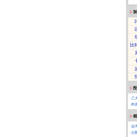
加
比
投
‧
三
‧
外
相
‧
台
‧
公