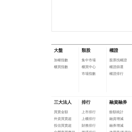
大盤
類股
權證
加權指數
集中市場
股票找權證
櫃買指數
櫃買中心
權證篩選
市場指數
權證排行
三大法人
排行
融資融券
買賣金額
上市排行
餘額統計
外資買賣超
上櫃排行
融資增減
投信買賣超
財務排行
融券增減