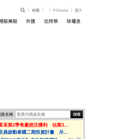
新聞
PChome
登入
港股美股
外匯
比特幣
除權息
個股名稱
富采第2季售廠挹注獲利 估第3...
京鼎啟動泰國二期投資計畫 斥...