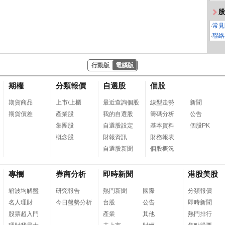
股
‧
常見
‧
聯絡
行動版
電腦版
期權
分類報價
自選股
個股
期貨商品
上市/上櫃
最近查詢個股
線型走勢
新聞
期貨價差
產業股
我的自選股
籌碼分析
公告
集團股
自選股設定
基本資料
個股PK
概念股
財報資訊
財務報表
自選股新聞
個股概況
專欄
券商分析
即時新聞
港股美股
箱波均解盤
研究報告
熱門新聞
國際
分類報價
名人理財
今日盤勢分析
台股
公告
即時新聞
股票超入門
產業
其他
熱門排行