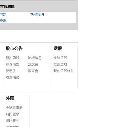
市服務區
問題
‧
功能說明
客服
股市公告
選股
新掛牌股
除權除息
快速選股
停券預告
法說會
推薦選股
警示股
股東會
我的選股條件
股票抽籤
外匯
全球匯率數
熱門匯率
即時新聞