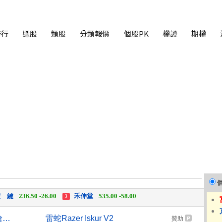
排行
選股
類股
分類報價
個股PK
權證
期權
中化生
35.75 +3.25
柏 騰
28.15 +2.55
2
3
 鍵
236.50 -26.00
禾伸堂
535.00 -58.00
3
 湖
11,110.00 +1,010.00
柏 騰
28.15 +2.55
3
綠界上半年每股盈餘1.08元 搶攻AI行銷商機
雷蛇Razer Iskur V2
贊助