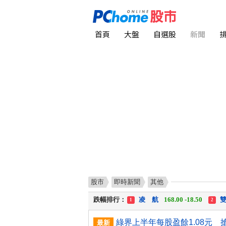
首頁
大盤
自選股
新聞
股市
即時新聞
其他
漲幅排行：
川 湖
11,110.00 +1,010.00
1
跌幅排行：
凌 航
168.00 -18.50
雙
1
2
漲停排行：
中化生
35.75 +3.25
川
1
2
最新