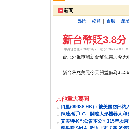
跌停排行：
凌 航
168.00 -18.50
雙
1
2
新聞
熱門
總覽
台股
產
│
│
│
新台幣貶3.8分 
中央社台北2026年6月9日電 (2026-06-09 16:05
台北外匯市場新台幣兌美元今天收盤收
新台幣兌美元今天開盤價為31.56元
其他重大要聞
阿里(09988.HK)：被美國防部納
軍工企業名單是錯誤 並無任何依
輝達攜手LG 開發人形機器人和
心
艾美特-KY:公告本公司115年股
要決議事項
蘋果新 Siri AI 歐盟上市卡關 監