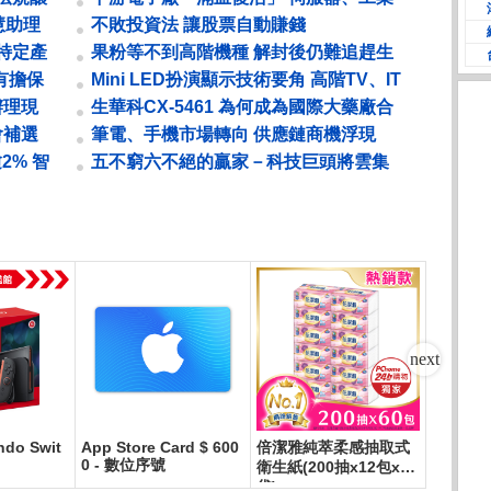
電腦、板卡大旱後雲霓至
智慧助理
不敗投資法 讓股票自動賺錢
示特定產
果粉等不到高階機種 解封後仍難追趕生
產進度 鄭州封控52天 鴻海痛失銷售...
有擔保
Mini LED扮演顯示技術要角 高階TV、IT
產品滲透率拉升
辦理現
生華科CX-5461 為何成為國際大藥廠合
作名單上的常客？
會補選
筆電、手機市場轉向 供應鏈商機浮現
OLED 面板產業需求復甦的關鍵字
2% 智
五不窮六不絕的贏家－科技巨頭將雲集
台北、除權息行情即將開跑
do Swit
App Store Card $ 600
倍潔雅純萃柔感抽取式
寶可夢
0 - 數位序號
衛生紙(200抽x12包x5
超級進化
袋)
級進化夢