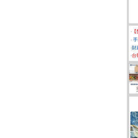
‧
【
‧
手
‧
財
‧
台