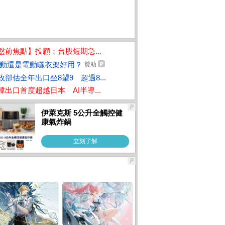
盤前焦點】投顧：台股短期急...
動還是電動曬衣架好用？
贊助
政部估全年出口坐8望9 超過8...
韓出口首度超越日本 AI半導...