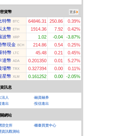
密貨幣
更多
比特幣
64846.31
250.86
0.39%
BTC
以太幣
1914.36
7.92
0.42%
ETH
瑞波幣
1.02
-0.04
-3.87%
XRP
特幣現金
214.86
0.54
0.25%
BCH
萊特幣
45.48
0.21
0.45%
LTC
卡達幣
0.201350
0.01
5.27%
ADA
波場幣
0.327394
0.00
0.11%
TRX
恆星幣
0.161252
0.00
-2.05%
XLM
資訊息
大法人
‧
融資融券
資進出
‧
投信進出
關網站
灣證交所
‧
櫃臺買賣中心
開資訊觀測站