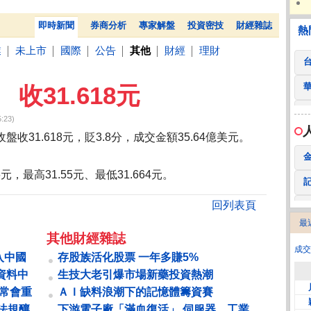
 鍵
236.50 -26.00
勤 誠
1,115.00 -120.00
3
TISA稅負優惠有譜 彭金隆：盼很快宣布好消息
雷蛇Raz
熱門
贊助
即時新聞
券商分析
專家解盤
投資密技
財經雜誌
熱
業
未上市
國際
公告
其他
財經
理財
│
│
│
│
│
│
收31.618元
:23)
31.618元，貶3.8分，成交金額35.64億美元。
，最高31.55元、最低31.664元。
回列表頁
最
2
其他財經雜誌
成交
入中國
存股族活化股票 一年多賺5%
據
資料中
生技大老引爆市場新藥投資熱潮
東常會重
ＡＩ缺料浪潮下的記憶體籌資賽
管法規釀
下游電子廠「滿血復活」 伺服器、工業