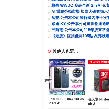
延宕
蘋果 WWDC 發表全新 Siri AI 
更個人化強化隱私
AI 重塑勞動市場 加拿大研究揭
業招聘逆勢成長
岳豐:公告本公司發行國內第十次
轉換公司債收足債款
眾達-KY:公告本公司董事會通過
金增資發行新股
三商電:公告本公司115年股東常
一席獨立董事當選名單
《港股》恆指低開105點 友邦跌逾
譜回吐近半成
其他人也逛...
POCO F8 Ultra 16GB/
g A1
PChome 購物儲值10,0
任天堂 Ninten
512GB
3A17
00元
ch 2
0/16