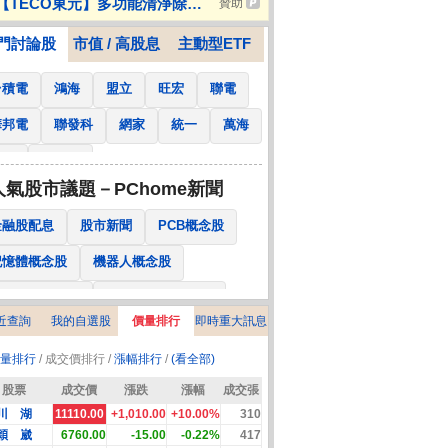
【TECO東元】多功能清淨除濕
贊助
er Iskur V2
冷氣
門討論股
市值 / 高股息
主動型ETF
台積電
鴻海
盟立
旺宏
聯電
華邦電
聯發科
網家
統一
萬海
南亞
國泰金
人氣股市議題－PChome新聞
金融股配息
股市新聞
PCB概念股
記憶體概念股
機器人概念股
低軌衛星概念股
CPO、BBU概念股
近查詢
我的自選股
價量排行
即時重大訊息
025金融股配息
AI眼鏡概念股
量排行
/ 成交價排行 /
漲幅排行
/
(看全部)
降息概念股
儲能概念股
甲骨文概念股
股票
成交價
漲跌
漲幅
成交張
股東會紀念品
川 湖
11110.00
+1,010.00
+10.00%
310
穎 崴
6760.00
-15.00
-0.22%
417