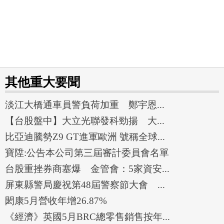
其他重大要聞
淡江大橋通車員警負荷加重 鄭宇恩...
【台股盤中】大立光聯發科勁揚 大...
比亞迪騰勢Z9 GT進軍歐洲 號稱全球...
寶陞:公告本公司第三屆審計委員會名單
台股重挫券商塞爆 金管會：5家資安...
屏東縣警局慶祝第48屆警察節大會 ...
閎康5月營收年增26.87%
《經濟》英國5月BRC總零售銷售按年...