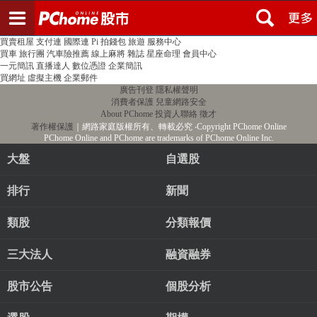
登入
註冊
PChome首頁
線上購物
24h購物
書店
露天拍賣
比比昂代購
新聞
/
氣象
股市
個人新聞台
廣告刊登
加入聯播網
全球購物
買賣租屋
支付連
國際連
Pi 拍錢包
旅遊
服務中心
買車
旅行團
汽車險推薦
線上麻將
雜誌
星座命理
會員中心
一元簡訊
直播達人
數位憑證
企業簡訊
買網址
虛擬主機
企業郵件
廣告刊登
隱私權聲明
消費者保護
兒童網路安全
About PChome
投資人聯絡
徵才
著作權保護
｜網路家庭版權所有、轉載必究
‧Copyright PChome Online
PChome Online and PChome are trademarks of PChome Online Inc.
大盤
自選股
排行
新聞
類股
分類報價
三大法人
融資融券
股市公告
個股分析