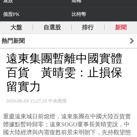
選股
期權
個股PK
比特幣
大盤
自選股
排行
新聞
熱門新聞
遠東集團暫離中國實體
百貨 黃晴雯：止損保
留實力
2026-06-09 15:27:20 中央商情
重慶遠東城日前熄燈，遠東集團在中國大陸百貨實
體據點暫時歸零；遠東SOGO董事長黃晴雯說，中
國大陸經濟與內需復甦前景未明朗下，先持觀望態