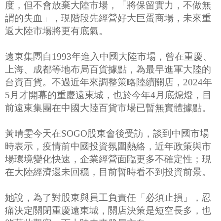
度，但不會放棄大陸市場，「將保留實力，不做無
謂的失血」，現階段先經營好大巨蛋商場，未來重
返大陸市場將更有底氣。
遠東集團自1993年進入中國大陸市場，曾在重慶、
上海、成都等地布局百貨據點，為最早進軍大陸的
台資百貨。不過近年來調整策略陸續關店，2024年
5月才開幕的重慶遠東城，也於今年4月底熄燈，目
前遠東集團在中國大陸百貨市場已暫無實體據點。
黃晴雯今天在SOGO股東會後受訪，談到中國市場
時表示，疫情前中國投資氛圍熱絡，近年政策與市
場環境變化快速，企業經營面臨更多不確定性；現
在大陸經濟還未回穩，目前暫時看不到投資前景。
她說，為了對股東與員工負責任「必須止損」，忍
痛決定關閉重慶遠東城，關店決策是短空長多，也