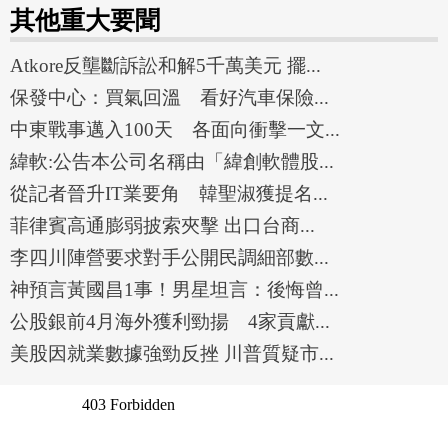
其他重大要聞
Atkore反壟斷訴訟和解5千萬美元 擺...
保發中心：買氣回溫 看好汽車保險...
中東戰事邁入100天 各面向衝擊一文...
緯軟:公告本公司名稱由「緯創軟體股...
從記者晉升IT業要角 韓聖淑獲提名...
菲律賓高通膨弱披索夾擊 出口台商...
李四川陣營要求對手公開民調細部數...
神預言黃國昌1事！男星坦言：後悔曾...
公股銀前4月海外獲利勁揚 4家貢獻...
美股因就業數據強勁反挫 川普質疑市...