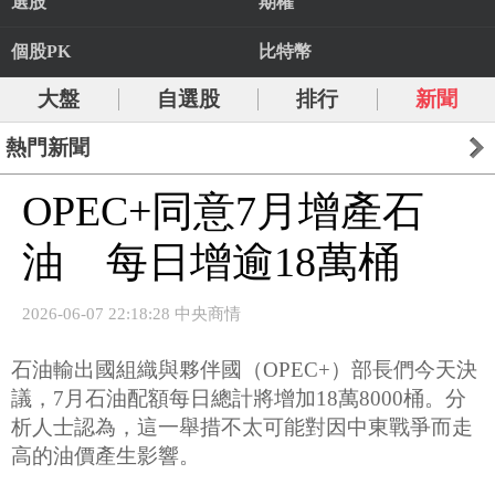
選股
期權
個股PK
比特幣
大盤
自選股
排行
新聞
熱門新聞
OPEC+同意7月增產石
油 每日增逾18萬桶
2026-06-07 22:18:28 中央商情
石油輸出國組織與夥伴國（OPEC+）部長們今天決
議，7月石油配額每日總計將增加18萬8000桶。分
析人士認為，這一舉措不太可能對因中東戰爭而走
高的油價產生影響。