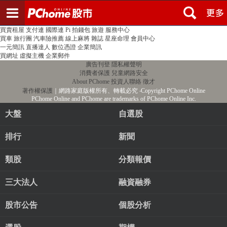
登入
註冊
PChome首頁
線上購物
24h購物
書店
露天拍賣
比比昂代購
新聞
/
氣象
股市
個人新聞台
廣告刊登
加入聯播網
全球購物
買賣租屋
支付連
國際連
Pi 拍錢包
旅遊
服務中心
買車
旅行團
汽車險推薦
線上麻將
雜誌
星座命理
會員中心
一元簡訊
直播達人
數位憑證
企業簡訊
買網址
虛擬主機
企業郵件
廣告刊登
隱私權聲明
消費者保護
兒童網路安全
About PChome
投資人聯絡
徵才
著作權保護
｜網路家庭版權所有、轉載必究
‧Copyright PChome Online
PChome Online and PChome are trademarks of PChome Online Inc.
大盤
自選股
排行
新聞
類股
分類報價
三大法人
融資融券
股市公告
個股分析