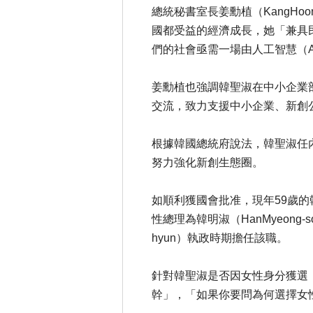
總統秘書室長姜勳植（KangHo
國都受益的經濟成長，她「兼具
們的社會亟需一場由人工智慧（A
姜勳植也強調韓聖淑在中小企業
交流，致力支援中小企業、新創
根據韓國總統府說法，韓聖淑任
努力強化新創生態圈。
如順利獲國會批准，現年59歲
性總理為韓明淑（HanMyeong-s
hyun）執政時期擔任該職。
針對韓聖淑是否因女性身分獲選
幹」，「如果你要問為何選擇女性