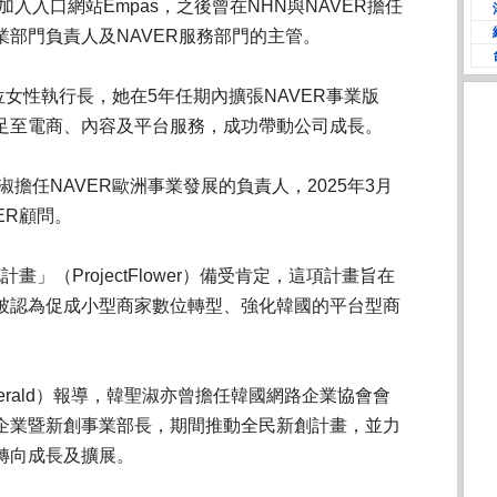
加入入口網站Empas，之後曾在NHN與NAVER擔任
部門負責人及NAVER服務部門的主管。
首位女性執行長，她在5年任期內擴張NAVER事業版
足至電商、內容及平台服務，成功帶動公司成長。
淑擔任NAVER歐洲事業發展的負責人，2025年3月
ER顧問。
畫」（ProjectFlower）備受肯定，這項計畫旨在
被認為促成小型商家數位轉型、強化韓國的平台型商
Herald）報導，韓聖淑亦曾擔任韓國網路企業協會會
企業暨新創事業部長，期間推動全民新創計畫，並力
轉向成長及擴展。