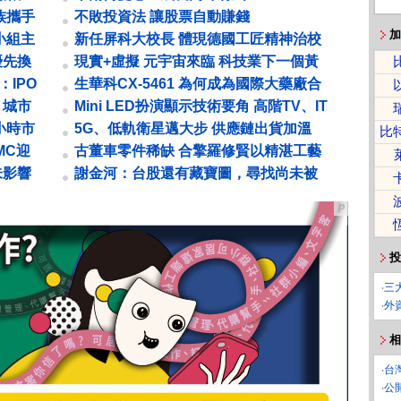
族攜手
不敗投資法 讓股票自動賺錢
加
小組主
新任屏科大校長 體現德國工匠精神治校
..
張金龍 專注看不見的努力
優先換
現實+虛擬 元宇宙來臨 科技業下一個黃
金十年
：IPO
生華科CX-5461 為何成為國際大藥廠合
作名單上的常客？
、城市
Mini LED扮演顯示技術要角 高階TV、IT
產品滲透率拉升
小時市
5G、低軌衛星邁大步 供應鏈出貨加溫
比
催動寬頻升級
MC迎
古董車零件稀缺 合擎羅修賢以精湛工藝
成為隱形冠軍 黑手老董 靠復刻鈑件...
未影響
謝金河：台股還有藏寶圖，尋找尚未被
市場注意的黑馬
投
‧
三
‧
外
相
‧
台
‧
公