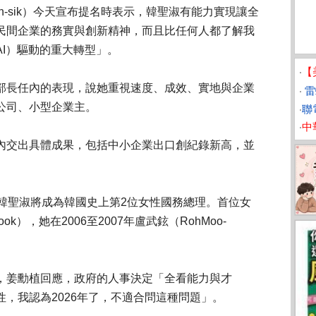
on-sik）今天宣布提名時表示，韓聖淑有能力實現讓全
民間企業的務實與創新精神，而且比任何人都了解我
I）驅動的重大轉型」。
‧
【
部長任內的表現，說她重視速度、成效、實地與企業
‧
雷
公司、小型企業主。
‧
聯電
‧
中
內交出具體成果，包括中小企業出口創紀錄新高，並
的韓聖淑將成為韓國史上第2位女性國務總理。首位女
ook），她在2006至2007年盧武鉉（RohMoo-
，姜勳植回應，政府的人事決定「全看能力與才
，我認為2026年了，不適合問這種問題」。