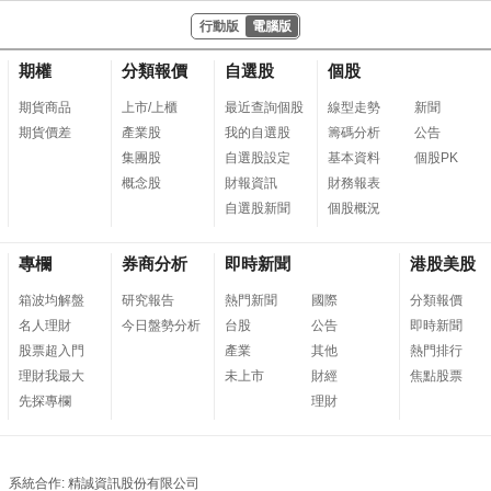
行動版
電腦版
期權
分類報價
自選股
個股
期貨商品
上市/上櫃
最近查詢個股
線型走勢
新聞
期貨價差
產業股
我的自選股
籌碼分析
公告
集團股
自選股設定
基本資料
個股PK
概念股
財報資訊
財務報表
自選股新聞
個股概況
專欄
券商分析
即時新聞
港股美股
箱波均解盤
研究報告
熱門新聞
國際
分類報價
名人理財
今日盤勢分析
台股
公告
即時新聞
股票超入門
產業
其他
熱門排行
理財我最大
未上市
財經
焦點股票
先探專欄
理財
系統合作: 精誠資訊股份有限公司