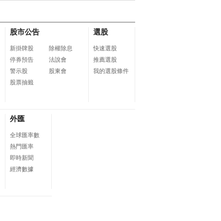
貨
股市公告
選股
新掛牌股
除權除息
快速選股
停券預告
法說會
推薦選股
警示股
股東會
我的選股條件
股票抽籤
外匯
全球匯率數
熱門匯率
即時新聞
經濟數據