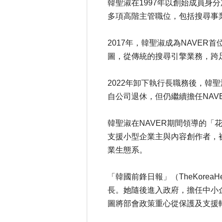
韓聖淑在1997年以創始成員身分
多項高階主管職位，包括搜尋事業
2017年，韓聖淑成為NAVER
圖，從傳統的搜尋引擎業務，跨
2022年卸下執行長職務後，韓聖
自公司退休，但仍繼續擔任NAV
韓聖淑在NAVER期間領導的「花計
支援小型企業主與內容創作者，
業生態系。
「韓國前鋒日報」（TheKorea
長。她隨後進入政府，擔任中小
圖將部會政策重心從保護及支援