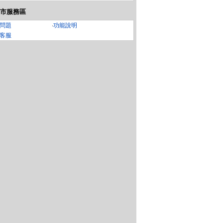
市服務區
問題
‧
功能說明
客服
 15公斤智慧變
【NWT 威技】14吋日
SanDisk 高耐用強效能
Sa
Ult
洗衣機WT-IBN
本DC變頻馬達節能電風
監控設備專用microSD
石黑)
扇 WPF-14P7
XC記憶卡 128GB 公司