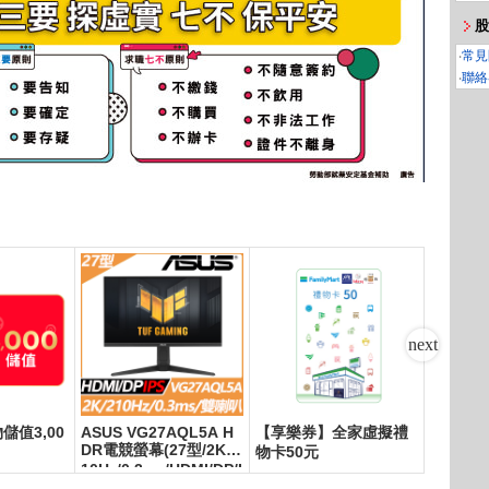
股
‧
常見
‧
聯絡
物儲值3,00
ASUS VG27AQL5A H
【享樂券】全家虛擬禮
LG樂金
DR電競螢幕(27型/2K/2
物卡50元
頻直立式
10Hz/0.3ms/HDMI/DP/I
15M(曜
PS)