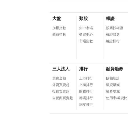
大盤
類股
權證
加權指數
集中市場
股票找權證
櫃買指數
櫃買中心
權證篩選
市場指數
權證排行
三大法人
排行
融資融券
買賣金額
上市排行
餘額統計
外資買賣超
上櫃排行
融資增減
投信買賣超
財務排行
融券增減
自營商買賣超
籌碼排行
使用率/券資比
網友排行