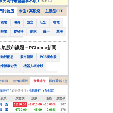
今天為什麼都諸事不順！
贊助
上最硬的東西是金牛座的耳朵，但
門討論股
市值 / 高股息
主動型ETF
台積電
鴻海
盟立
旺宏
聯電
華邦電
聯發科
網家
統一
萬海
南亞
國泰金
人氣股市議題－PChome新聞
金融股配息
股市新聞
PCB概念股
記憶體概念股
機器人概念股
低軌衛星概念股
CPO、BBU概念股
近查詢
我的自選股
價量排行
即時重大訊息
025金融股配息
AI眼鏡概念股
量排行
/ 成交價排行 /
漲幅排行
/
(看全部)
降息概念股
儲能概念股
甲骨文概念股
股票
成交價
漲跌
漲幅
成交張
股東會紀念品
川 湖
11110.00
+1,010.00
+10.00%
307
穎 崴
6730.00
-45.00
-0.66%
376