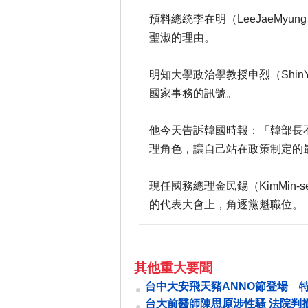
預料總統李在明（LeeJaeMy
聖淑的理由。
明知大學政治學教授申烈（Shi
國家事務的訊號。
他今天告訴韓國時報：「韓部長
理角色，讓自己站在政策制定的
現任國務總理金民錫（KimMin
的代表大會上，角逐黨魁職位。
其他重大要聞
台中大安飛天豬ANNO節登場 
產展現魅力
台大前醫師陳思原涉性騷 法院判