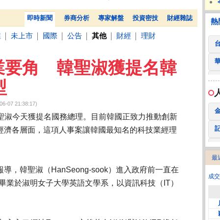
勞動部：Uber Eats疊單計算方式違法 每案可罰2萬
世界
熱門
贊助
即時新聞
券商分析
專家解盤
投資密技
財經雜誌
熱
業
未上市
國際
公告
其他
財經
理財
│
│
│
│
│
│
業要角 韓聖淑獲提名韓
型
7 21:38:17)
聖淑今天獲提名國務總理。目前韓國正致力推動創新
入經濟各層面，這項人事案讓韓國最知名的科技業經理
最
2
）報導，韓聖淑（HanSeong-sook）進入政府前一直在
成交
，畢業於淑明女子大學英語文學系，以資訊科技（IT）