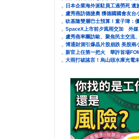
日本企業海外派駐員工過勞死 遺
公司制定管理手冊
盧秀燕訪德捷奧 獲德國國會友台
席「蔡英文規格」接待 國際外交能.
砍基隆雙層巴士預算！童子瑋：
舊公車
SpaceX上市前夕風雨交加 外媒
排除「這兩國」
盧秀燕率團訪歐、聚焦民主交流
治理
博通財測引爆晶片股崩跌 美股兩
值蒸發逾1兆美元
新官上任第一把火 華許首場FO
市場大震盪
大雨打破謠言！烏山頭水庫光電
水質