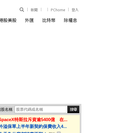
新聞
PChome
登入
港股美股
外匯
比特幣
除權息
個股名稱
SpaceX特斯拉斥資逾5400億 在...
外溢保單上半年新契約保費收入4...