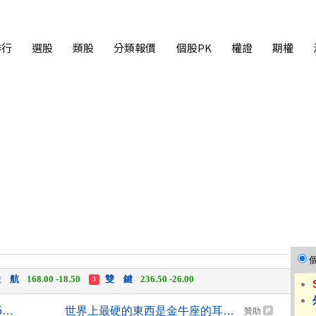
排行
選股
類股
分類報價
個股PK
權證
期權
中化生
35.75 +3.25
柏 騰
28.15 +2.55
2
3
 航
168.00 -18.50
雙 鍵
236.50 -26.00
3
 湖
11,110.00 +1,010.00
柏 騰
28.15 +2.55
3
 航
168.00 -18.50
雙 鍵
236.50 -26.00
國銀個人放款旺 6月大增2575億寫史上單月新高
世界上最硬的東西是金牛座的耳朵，但
3
贊助