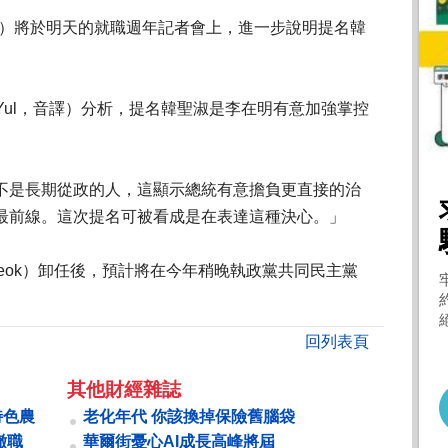
ung）將於明天的就職週年記者會上，進一步說明提名韓
nYul，音譯）分析，提名韓聖淑是李在明有意加強掌控
不是長期從政的人，這顯示總統有意擔負更直接的治
最前線。這次提名可被看成是在表達這種決心。」
-seok）卸任後，預計將在今年稍晚執政黨共同民主黨
回列表頁
其他財經雜誌
特色農
老化年代 你該換掉保險舊腦袋
撤職
華爾街憂心AI成長高峰將屆