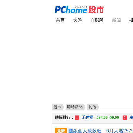
首頁
大盤
自選股
新聞
漲幅排行：
川 湖
11,110.00 +1,010.00
1
股市
即時新聞
其他
跌幅排行：
禾伸堂
534.00 -59.00
凌
1
2
漲停排行：
中化生
35.75 +3.25
川
1
2
跌停排行：
禾伸堂
534.00 -59.00
凌
1
2
最新