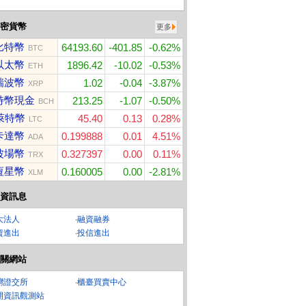
密貨幣
更多
比特幣
64193.60
-401.85
-0.62%
BTC
以太幣
1896.42
-10.02
-0.53%
ETH
瑞波幣
1.02
-0.04
-3.87%
XRP
特幣現金
213.25
-1.07
-0.50%
BCH
萊特幣
45.40
0.13
0.28%
LTC
卡達幣
0.199888
0.01
4.51%
ADA
波場幣
0.327397
0.00
0.11%
TRX
恆星幣
0.160005
0.00
-2.81%
XLM
資訊息
大法人
‧
融資融券
資進出
‧
投信進出
關網站
灣證交所
‧
櫃臺買賣中心
開資訊觀測站