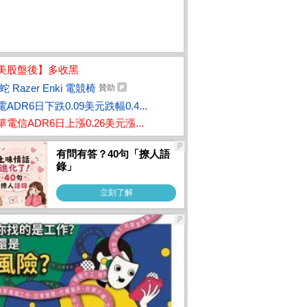
美股盤後】多收黑
蛇 Razer Enki 電競椅
贊助
ADR6日下跌0.09美元跌幅0.4...
華電信ADR6日上漲0.26美元漲...