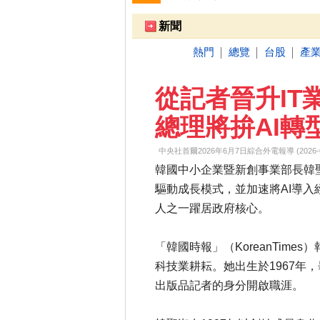
新聞
熱門
總覽
台股
產
│
│
│
從記者晉升IT
總理將拚AI轉
中央社首爾2026年6月7日綜合外電報導 (2026-06-0
韓國中小企業暨新創事業部長韓
驅動成長模式，並加速將AI導
人之一躍居政府核心。
「韓國時報」（KoreanTimes
科技業耕耘。她出生於1967年
出版品記者的身分開啟職涯。