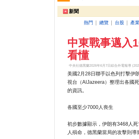
跌停排行：
凌 航
168.00 -18.50
雙
1
2
新聞
熱門
總覽
台股
產
│
│
│
中東戰事邁入1
看懂
中央社德黑蘭2026年6月7日綜合外電報導 (2026-06-
美國2月28日聯手以色列打擊伊
視台（AlJazeera）整理出
的資訊。
各國至少7000人喪生
初步數據顯示，伊朗有3468人死
人殞命，德黑蘭當局的攻擊則導致