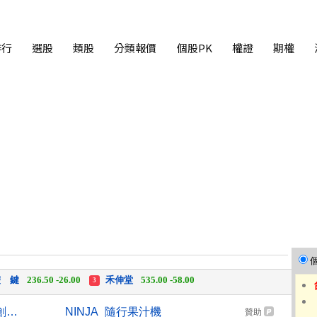
排行
選股
類股
分類報價
個股PK
權證
期權
中化生
35.75 +3.25
柏 騰
28.15 +2.55
2
3
 鍵
236.50 -26.00
禾伸堂
535.00 -58.00
3
 湖
11,110.00 +1,010.00
柏 騰
28.15 +2.55
3
AI助攻 宏碁7月營收269億元創13年同期新高
NINJA_隨行果汁機
贊助