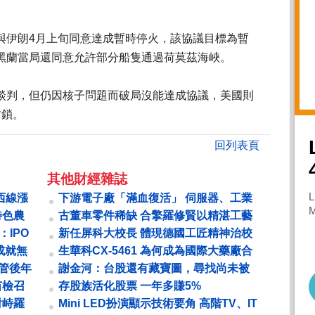
與伊朗4月上旬同意達成暫時停火，該協議目標為暫
黑蘭當局還同意允許部分船隻通過荷莫茲海峽。
談判，但仍因核子問題而破局沒能達成協議，美國則
封鎖。
回列表頁
其他財經雜誌
西線漲
下游電子廠「滿血復活」 伺服器、工業
電腦、板卡大旱後雲霓至
特色農
古董車零件稀缺 合擎羅修賢以精湛工藝
成為隱形冠軍 黑手老董 靠復刻鈑件...
：IPO
新任屏科大校長 體現德國工匠精神治校
張金龍 專注看不見的努力
成就無
生華科CX-5461 為何成為國際大藥廠合
作名單上的常客？
通管後年
謝金河：台股還有藏寶圖，尋找尚未被
市場注意的黑馬
苗檢召
存股族活化股票 一年多賺5%
對峙羅
Mini LED扮演顯示技術要角 高階TV、IT