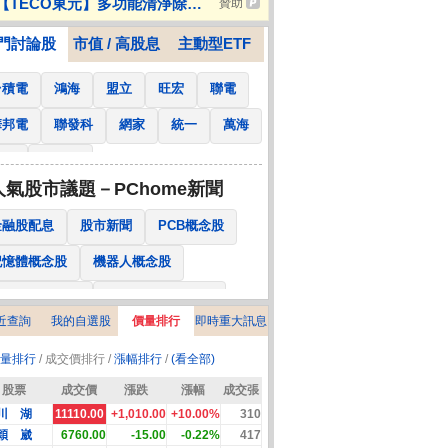
【TECO東元】多功能清淨除濕
贊助
JA_隨行果汁機
冷氣
門討論股
市值 / 高股息
主動型ETF
台積電
鴻海
盟立
旺宏
聯電
華邦電
聯發科
網家
統一
萬海
南亞
國泰金
人氣股市議題－PChome新聞
金融股配息
股市新聞
PCB概念股
記憶體概念股
機器人概念股
低軌衛星概念股
CPO、BBU概念股
近查詢
我的自選股
價量排行
即時重大訊息
025金融股配息
AI眼鏡概念股
量排行
/ 成交價排行 /
漲幅排行
/
(看全部)
降息概念股
儲能概念股
甲骨文概念股
股票
成交價
漲跌
漲幅
成交張
股東會紀念品
川 湖
11110.00
+1,010.00
+10.00%
310
穎 崴
6760.00
-15.00
-0.22%
417