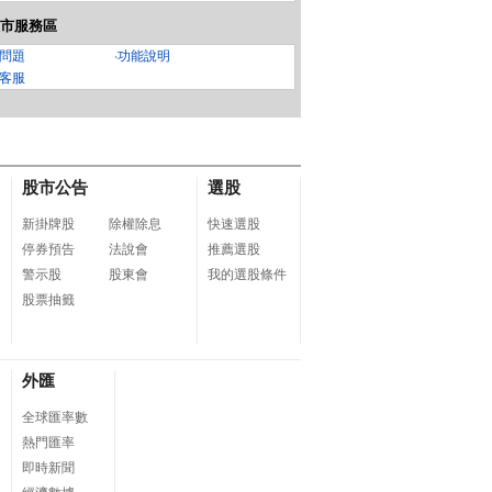
市服務區
問題
‧
功能說明
客服
股市公告
選股
新掛牌股
除權除息
快速選股
停券預告
法說會
推薦選股
警示股
股東會
我的選股條件
股票抽籤
外匯
全球匯率數
熱門匯率
即時新聞