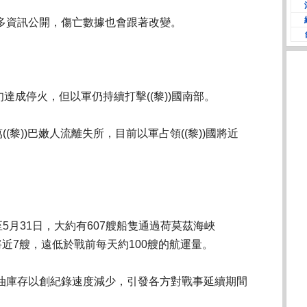
多資訊公開，傷亡數據也會跟著改變。
中旬達成停火，但以軍仍持續打擊((黎))國南部。
(黎))巴嫩人流離失所，目前以軍占領((黎))國將近
5月31日，大約有607艘船隻通過荷莫茲海峽
天平均將近7艘，遠低於戰前每天約100艘的航運量。
油庫存以創紀錄速度減少，引發各方對戰事延續期間