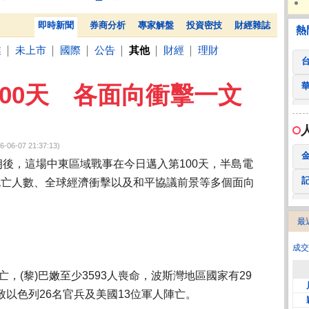
 鍵
236.50 -26.00
勤 誠
1,115.00 -120.00
3
TISA稅負優惠有譜 彭金隆：盼很快宣布好消息
NIN
熱門
贊助
即時新聞
券商分析
專家解盤
投資密技
財經雜誌
熱
業
未上市
國際
公告
其他
財經
理財
│
│
│
│
│
│
00天 各面向衝擊一文
07 21:37:13)
朗後，這場中東區域戰事在今日邁入第100天，半島電
各國死亡人數、全球經濟衝擊以及和平協議前景等多個面向
最
2
成交
亡，(黎)巴嫩至少3593人喪命，波斯灣地區國家有29
以色列26名官兵及美國13位軍人陣亡。