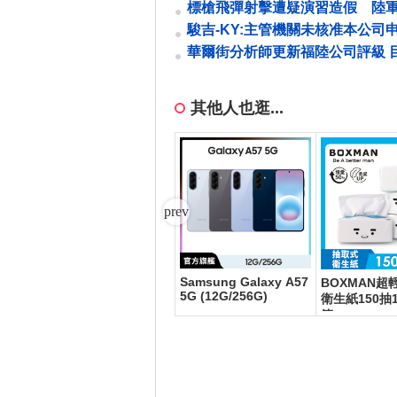
生門，加密貨幣捲入戰局
標槍飛彈射擊遭疑演習造假 陸
片反擊
駿吉-KY:主管機關未核准本公司
延115年第1季財務報告重行公告
華爾街分析師更新福陸公司評級 
限
多落於 49 至 57 美元
其他人也逛...
Samsung Galaxy A57
刀 S
Panasonic國際牌 無邊
BOXMAN超
5G (12G/256G)
框鋼板498公升雙門冰
衛生紙150抽1
箱NR-B493TV-S(晶漾
箱
銀)