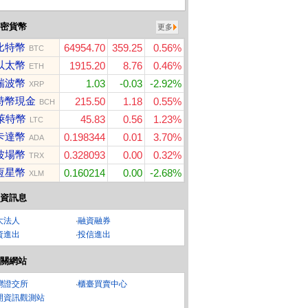
密貨幣
更多
比特幣
64954.70
359.25
0.56%
BTC
以太幣
1915.20
8.76
0.46%
ETH
瑞波幣
1.03
-0.03
-2.92%
XRP
特幣現金
215.50
1.18
0.55%
BCH
萊特幣
45.83
0.56
1.23%
LTC
卡達幣
0.198344
0.01
3.70%
ADA
波場幣
0.328093
0.00
0.32%
TRX
恆星幣
0.160214
0.00
-2.68%
XLM
資訊息
A1664 10000m
【哈根達斯-冷凍宅配】
MyCard 1000點虛擬點
DJ
大法人
‧
融資融券
基
歐風甜點派對迷你杯16
數卡
資進出
‧
投信進出
入組(官方旗艦直送)
關網站
灣證交所
‧
櫃臺買賣中心
開資訊觀測站