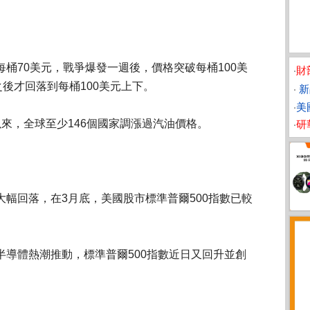
桶70美元，戰爭爆發一週後，價格突破每桶100美
‧
財
之後才回落到每桶100美元上下。
‧
新
‧
美
來，全球至少146個國家調漲過汽油價格。
‧
研
幅回落，在3月底，美國股市標準普爾500指數已較
半導體熱潮推動，標準普爾500指數近日又回升並創