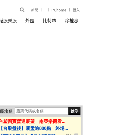
新聞
PChome
登入
港股美股
外匯
比特幣
除權息
個股名稱
台塑四寶營運展望 南亞樂觀看...
【台股盤後】震盪逾880點 終場...