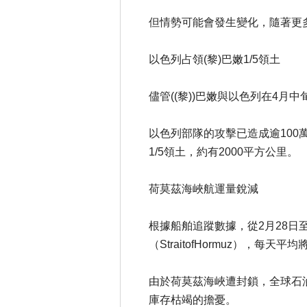
但情勢可能會發生變化，隨著更
以色列占領(黎)巴嫩1/5領土
儘管((黎))巴嫩與以色列在4月
以色列部隊的攻擊已造成逾100萬(
1/5領土，約有2000平方公里。
荷莫茲海峽航運量銳減
根據船舶追蹤數據，從2月28日至
（StraitofHormuz），每
由於荷莫茲海峽遭封鎖，全球石
庫存枯竭的擔憂。