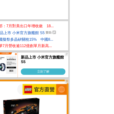
部：7月對美出口年增收斂 18...
品上市 小米官方旗艦館 S5
贊助
國擬祭多晶矽關稅15% 中國8...
華7月營收逾112億創單月新高...