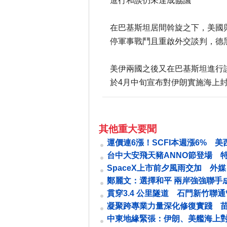
進行和談仍未達成協議
在巴基斯坦居間斡旋之下，美國
停軍事戰鬥且重啟外交談判，德
美伊兩國之後又在巴基斯坦進行
於4月中旬宣布對伊朗實施海上
其他重大要聞
運價連6漲！SCFI本週漲6% 美
幅逾9%
台中大安飛天豬ANNO節登場 
產展現魅力
SpaceX上市前夕風雨交加 外媒
排除「這兩國」
鄭麗文：選擇和平 兩岸強強聯手
法想像
貫穿3.4 公里隧道 石門新竹聯
啟用
凝聚跨專業力量深化修復實踐 
開修復式司法推動小組會議
中東地緣緊張：伊朗、美艦海上