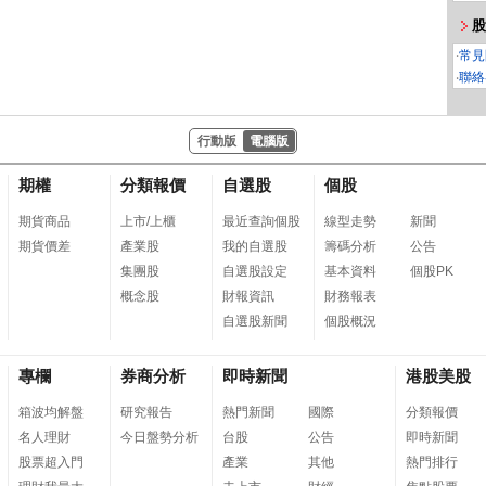
股
‧
常見
‧
聯絡
行動版
電腦版
期權
分類報價
自選股
個股
期貨商品
上市/上櫃
最近查詢個股
線型走勢
新聞
期貨價差
產業股
我的自選股
籌碼分析
公告
集團股
自選股設定
基本資料
個股PK
概念股
財報資訊
財務報表
自選股新聞
個股概況
專欄
券商分析
即時新聞
港股美股
箱波均解盤
研究報告
熱門新聞
國際
分類報價
名人理財
今日盤勢分析
台股
公告
即時新聞
股票超入門
產業
其他
熱門排行