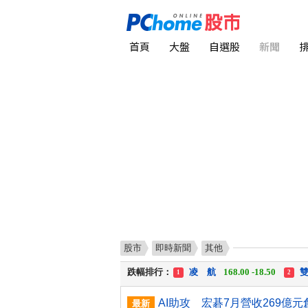
首頁
大盤
自選股
新聞
股市
即時新聞
其他
漲幅排行：
川 湖
11,110.00 +1,010.00
1
跌幅排行：
凌 航
168.00 -18.50
雙
1
2
漲停排行：
中化生
35.75 +3.25
川
1
2
最新