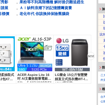
產品滲透率拉升
軍秀影
果粉等不到高階機種 解封後仍難追趕生
產進度 鄭州封控52天 鴻海痛失銷售...
申請展
ＡＩ缺料浪潮下的記憶體籌資賽
加
申報期
目標價
老化年代 你該換掉保險舊腦袋
比
投
輕柔抽取式
ACER Aspire Lite 16
LG樂金 15公斤智慧變
Anker 
‧
三
吋 AI文書效能筆電銀色
Ah Qi2 超薄磁吸行動電
2包X7串/
頻直立式洗衣機WT-IBN
‧
外
(Ultra 5 115U/16GB/51
源
15M(曜石黑)
2GB/WIN11/AL16-53P-
相
57B8)
‧
台
‧
公