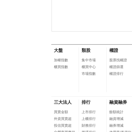
大盤
類股
權證
加權指數
集中市場
股票找權證
櫃買指數
櫃買中心
權證篩選
市場指數
權證排行
三大法人
排行
融資融券
買賣金額
上市排行
餘額統計
外資買賣超
上櫃排行
融資增減
投信買賣超
財務排行
融券增減