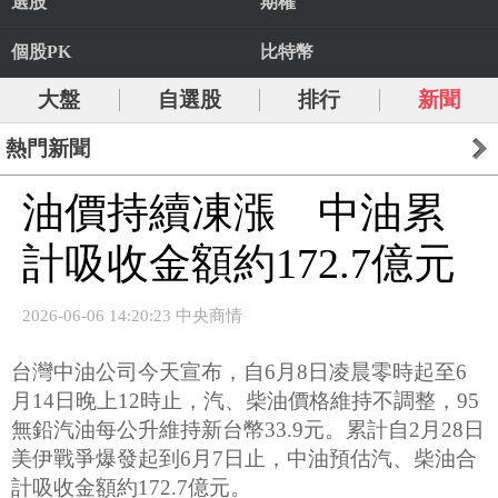
選股
期權
個股PK
比特幣
大盤
自選股
排行
新聞
熱門新聞
油價持續凍漲 中油累
計吸收金額約172.7億元
2026-06-06 14:20:23 中央商情
台灣中油公司今天宣布，自6月8日凌晨零時起至6
月14日晚上12時止，汽、柴油價格維持不調整，95
無鉛汽油每公升維持新台幣33.9元。累計自2月28日
美伊戰爭爆發起到6月7日止，中油預估汽、柴油合
計吸收金額約172.7億元。