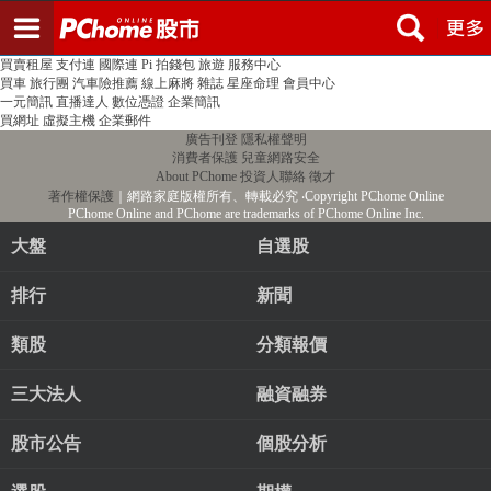
登入
註冊
PChome首頁
線上購物
24h購物
書店
露天拍賣
比比昂代購
新聞
/
氣象
股市
個人新聞台
廣告刊登
加入聯播網
全球購物
買賣租屋
支付連
國際連
Pi 拍錢包
旅遊
服務中心
買車
旅行團
汽車險推薦
線上麻將
雜誌
星座命理
會員中心
一元簡訊
直播達人
數位憑證
企業簡訊
買網址
虛擬主機
企業郵件
廣告刊登
隱私權聲明
消費者保護
兒童網路安全
About PChome
投資人聯絡
徵才
著作權保護
｜網路家庭版權所有、轉載必究
‧Copyright PChome Online
PChome Online and PChome are trademarks of PChome Online Inc.
大盤
自選股
排行
新聞
類股
分類報價
三大法人
融資融券
股市公告
個股分析