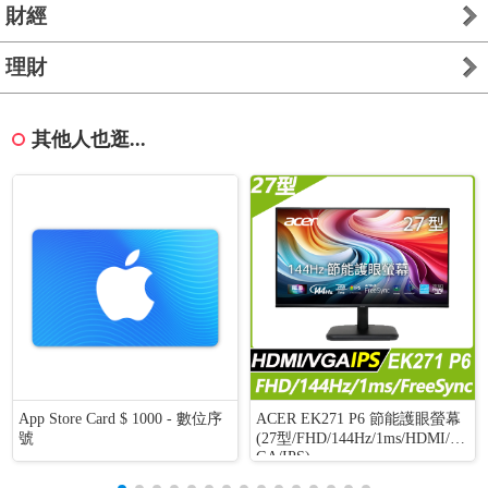
財經
理財
其他人也逛...
App Store Card $ 1000 - 數位序
ACER EK271 P6 節能護眼螢幕
號
(27型/FHD/144Hz/1ms/HDMI/V
GA/IPS)