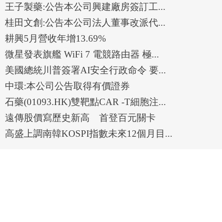
王子製藥:公告本公司興建廠房簽訂工...
桂田文創:公告本公司法人董事改派代...
耕興5月營收年增13.69%
微星發表旗艦 WiFi 7 電競路由器 極...
美國總統川普簽署AI安全行政命令 要...
中環:本公司公告取得有價證券
石藥(01093.HK)雙靶點CAR -T細胞注...
遠傳股價寫歷史新高 首登百元關卡
高盛上調南韓KOSPI指數未來12個月目...