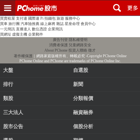
登入
註冊
PChome首頁
線上購物
24h購物
書店
露天拍賣
比比昂代購
新聞
/
氣象
股市
個人新聞台
廣告刊登
加入聯播網
全球購物
買賣租屋
支付連
國際連
Pi 拍錢包
旅遊
服務中心
買車
旅行團
汽車險推薦
線上麻將
雜誌
星座命理
會員中心
一元簡訊
直播達人
數位憑證
企業簡訊
買網址
虛擬主機
企業郵件
廣告刊登
隱私權聲明
消費者保護
兒童網路安全
About PChome
投資人聯絡
徵才
著作權保護
｜網路家庭版權所有、轉載必究
‧Copyright PChome Online
PChome Online and PChome are trademarks of PChome Online Inc.
大盤
自選股
排行
新聞
類股
分類報價
三大法人
融資融券
股市公告
個股分析