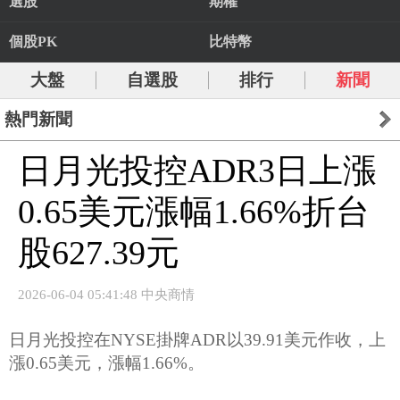
選股
期權
個股PK
比特幣
大盤
自選股
排行
新聞
熱門新聞
日月光投控ADR3日上漲
0.65美元漲幅1.66%折台
股627.39元
2026-06-04 05:41:48 中央商情
日月光投控在NYSE掛牌ADR以39.91美元作收，上
漲0.65美元，漲幅1.66%。