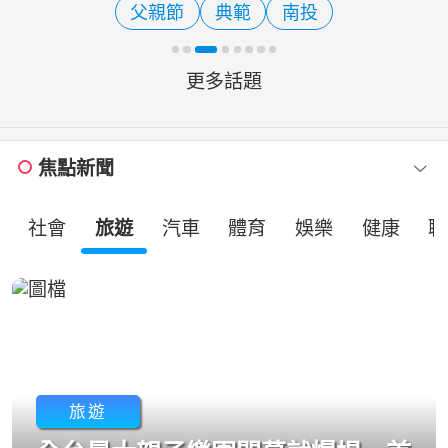
父親節
典範
南投
市人潮眾多，梁育慈與張博...
更多話題
焦點新聞
社會
旅遊
汽車
體育
娛樂
健康
職
旅遊