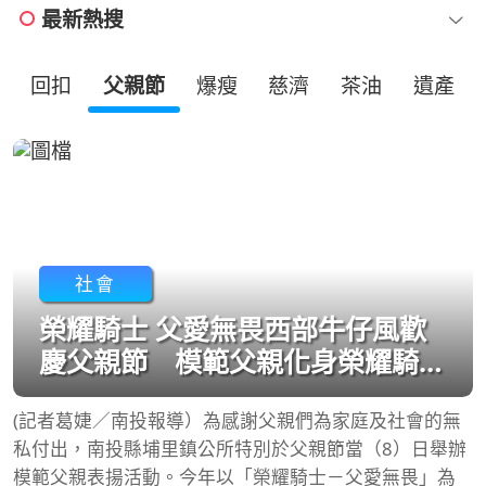
最新熱搜
回扣
父親節
爆瘦
慈濟
茶油
遺產
社會
榮耀騎士 父愛無畏西部牛仔風歡
慶父親節 模範父親化身榮耀騎
士
(記者葛婕／南投報導）為感謝父親們為家庭及社會的無
私付出，南投縣埔里鎮公所特別於父親節當（8）日舉辦
模範父親表揚活動。今年以「榮耀騎士－父愛無畏」為