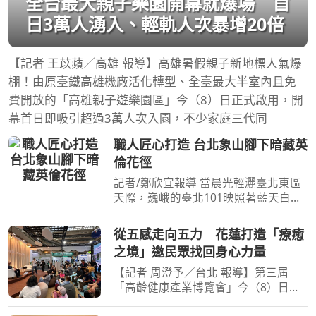
全台最大親子樂園開幕就爆場 首
日3萬人湧入、輕軌人次暴增20倍
【記者 王苡蘋／高雄 報導】高雄暑假親子新地標人氣爆
棚！由原臺鐵高雄機廠活化轉型、全臺最大半室內且免
費開放的「高雄親子遊樂園區」今（8）日正式啟用，開
幕首日即吸引超過3萬人次入園，不少家庭三代同
職人匠心打造 台北象山腳下暗藏英
倫花徑
記者/鄭欣宜報導 當晨光輕灑臺北東區
天際，巍峨的臺北101映照著藍天白
雲，象山山腳下有一條鮮為人知的綠色
長廊正悄悄綻放著屬於城市的浪漫。從
從五感走向五力 花蓮打造「療癒
捷運象山站沿著信義路5段南側人行空
之境」邀民眾找回身心力量
間步行至松德路，綿延百公
【記者 周澄予／台北 報導】第三屆
「高齡健康產業博覽會」今（8）日邁
入第二天，適逢父親節及週末假期，台