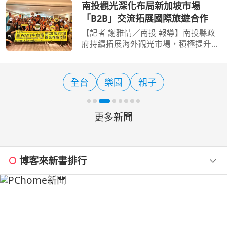
北世貿一館人潮絡繹不絕。花蓮縣政府
南投觀光深化布局新加坡市場
以「花蓮‧療癒之境」打造沉浸式主題
「B2B」交流拓展國際旅遊合作
展區，透過視、聽、嗅、
【記者 謝雅情／南投 報導】南投縣政
府持續拓展海外觀光市場，積極提升南
投國際旅遊品牌能見度，參加中彰投苗
聯合觀光行銷團，遠赴新加坡辦理觀光
B2B交流活動，縣府整合日月潭力麗溫
全台
樂園
親子
德姆酒店、力麗哲園-日
更多新聞
博客來新書排行