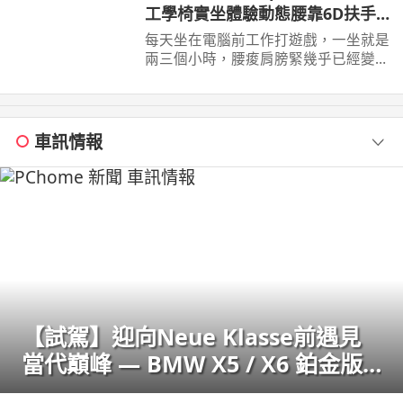
工學椅實坐體驗動態腰靠6D扶手
22檔調整
每天坐在電腦前工作打遊戲，一坐就是
兩三個小時，腰痠肩膀緊幾乎已經變成
日常。 這次實際體驗Xpanse T9 人體
工學椅，採用 ...
車訊情報
【試駕】迎向Neue Klasse前遇見
當代巔峰 — BMW X5 / X6 鉑金版
璀璨登場