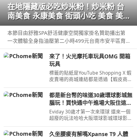
在地隱藏版必吃炒米粉！炒米粉 台
南美食 永康美食 街頭小吃 美食 美
食推薦 旅遊 fyp food taiwanfood
streetfood
本節目由舒雅SPA舒活健康空間獨家掛名贊助播出第
一次體驗全身指油壓第二小時499元台南市安平區育
平五街79號062985552 ...
來了！火光摩托車玩具OMG 開箱
玩具
標籤的貼紙是YouTube Shopping X 蝦
皮賣場的商城連結都是透過【蝦皮商
城/ 蝦皮優選/ 蝦皮直營】官方認證賣
家不一定都是我購買 ...
都是新台幣的味道30歲環球影城無
腦玩！買快通中午進場大阪住這裡
好方便！
Eviday 30歲才第一次來環球 還來一個
超廢的玩法哈哈大阪環球影城環球影城
快速通關You can also find me here 合
作/ ...
久坐腰痠有解嗎Xpanse T9 人體