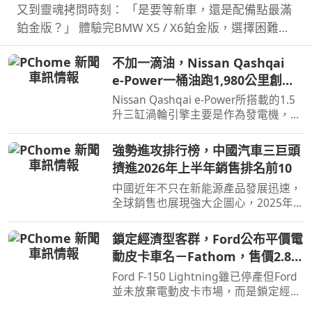
又到靈魂拷問時刻： 「是要等新車，還是配備點最滿
鉑金版？」 體驗完BMW X5 / X6鉑金版，選擇困難如
我，彷彿有了理直氣壯答案。
不加一滴油，Nissan Qashqai
e‑Power一桶油跑1,980公里創金
氏世界紀錄
Nissan Qashqai e‑Power所搭載的1.5
升三缸渦輪引擎主要是作為發電機，因
此不時就能替電池進行充電直到沒油，
這也讓Qashqai e‑Power擁有高效的里
強勢進攻排行榜，中國汽車三巨頭
程表現，日前就創下非純電與PHEV行
擠進2026年上半年銷售排名前10
駛里程最高金氏世界紀錄…
中國近年不只在新能源產品發展迅速，
全球銷售也展現強大企圖心，2025年
汽車品牌全球銷售排名僅有BYD和吉利
進入前10名，不過今年上半年奇瑞也加
鎖定經濟型客群，Ford公布平價電
入前10名了。
動皮卡車名－Fathom，售價2.8萬
美元起
Ford F-150 Lightning雖已停產但Ford
並未放棄電動皮卡市場，而是鎖定經濟
客群另闢新市場，近日Ford則公布新款