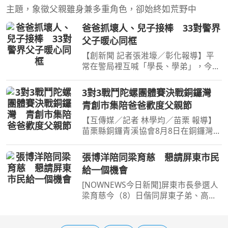
主題，象徵父親雖身兼多重角色，卻始終如荒野中
爸爸抓壞人、兒子接棒 33對警界
父子暖心同框
【創新聞 記者張溎壕／彰化報導】平
常在警局裡互喊「學長、學弟」，今天
卻變回最熟悉的「爸爸、兒子」！彰化
縣警局今年父親節特別邀請縣內33對警
3對3戰鬥陀螺團體賽決戰銅鑼灣
界父子、父女同台，讓平日忙著執勤的
青創市集陪爸爸歡度父親節
親子難得聚在一起，還
【互傳媒／記者 林學均／苗栗 報導】
苗栗縣銅鑼青溪協會8月8日在銅鑼灣會
館，舉辦「飛龍盃戰鬥陀螺競賽」暨青
創市集展售活動，戰鬥陀螺旋風襲捲苗
張博洋陪同梁育慈 懇請屏東市民
南地區，加上熱絡的菁市集，讓父親節
給一個機會
更添熱鬧與溫馨氣氛。
[NOWNEWS今日新聞]屏東市長參選人
梁育慈今（8）日偕同屏東子弟、高雄
市議員張博洋前往屏東夜市掃街續深入
基層，沿途與商家、市民一一問候，展
現十足親和力。適逢晚餐時段，屏東夜