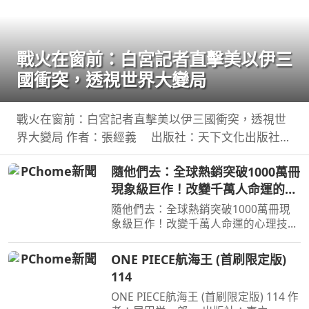
戰火在窗前：白宮記者直擊美以伊三
國衝突，透視世界大變局
戰火在窗前：白宮記者直擊美以伊三國衝突，透視世
界大變局 作者：張經義 出版社：天下文化出版社
出版日期：2026-07-31 00:00:00 新聞告訴你，今
隨他們去：全球熱銷突破1000萬冊
天哪裡又開火； 這本書告訴你，世界為什麼走到今
現象級巨作！改變千萬人命運的心
天。
理技巧【附放下執念明信片】
隨他們去：全球熱銷突破1000萬冊現
象級巨作！改變千萬人命運的心理技巧
【附放下執念明信片】 作者：梅爾•羅
賓斯（Mel Robbins） 出版社：平安
ONE PIECE航海王 (首刷限定版)
文化 出版日期：2026-07-03
114
00:00:00 ＜內容簡介＞戒掉你
ONE PIECE航海王 (首刷限定版) 114 作