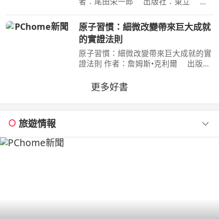
者：尾田栄一郎 出版社：東立 出
版日期：2026-08-03 00:00:00 消失在
歷史黑暗當中的「諸神峽谷事件」，其
原子習慣：細微改變帶來巨大成就
全貌終於即將揭曉！席捲號稱最可怕海
的實證法則
賊團的洛克斯海賊團
原子習慣：細微改變帶來巨大成就的實
證法則 作者：詹姆斯•克利爾 出版
社：方智 出版日期：2019-06-01
00:00:00 每天都進步1%，一年後，你
更多好書
會進步37倍；每天都退步1%，一年
後，你會弱化到趨近於0！你的
旅遊情報