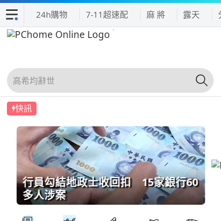
24h購物
7-11超速配
麻 將
露天
快訊
行員勾結地政士收回扣 15家銀行60
多人涉案