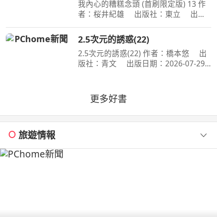
我內心的糟糕念頭 (首刷限定版) 13 作
者：桜井紀雄 出版社：東立 出版
日期：2026-07-29 00:00:00 這次居然
開始同居？時間是測驗即將到來的寒
2.5次元的誘惑(22)
假。京太郎居然面臨得到山田家寄住的
2.5次元的誘惑(22) 作者：橋本悠 出
狀況！住在同一個屋簷
版社：青文 出版日期：2026-07-29
00:00:00 喜愛二次元角色．莉莉艾露的
奧村。今年漫畫研究社成員們再次享受
了暑假集訓，不過奧村卻暗自煩惱著，
更多好書
懷疑自己是否變成了
旅遊情報