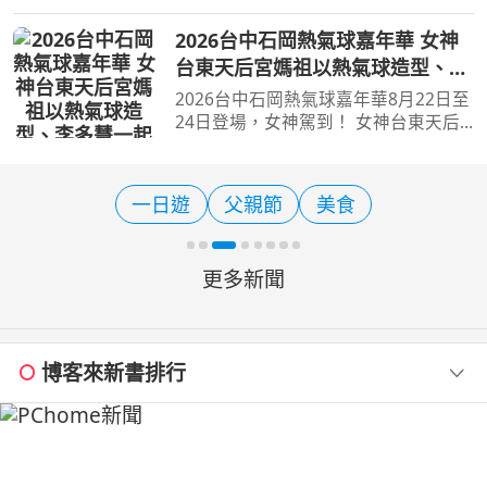
聯屏北、屏中、屏南及離島小琉球等特
色景點，結合藝文展覽、客庄文化、山
2026台中石岡熱氣球嘉年華 女神
林生態、海岸風光及在地特色體驗，規
台東天后宮媽祖以熱氣球造型、李
劃了一日、二日及三日
多慧一起加持助陣
2026台中石岡熱氣球嘉年華8月22日至
24日登場，女神駕到！ 女神台東天后
宮媽祖以熱氣球造型、李多慧一起加持
助陣 【旅遊經 洪書瑱報導】 喜歡熱氣
球活動的民眾，若錯過8月20日前東台
一日遊
父親節
美食
灣所舉行的台灣國際熱氣
更多新聞
博客來新書排行