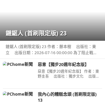
鏈鋸人 (首刷限定版) 23
鏈鋸人 (首刷限定版) 23 作者：藤本樹 出版社：東
立 出版日期：2026-07-16 00:00:00 為了阻止戰爭
惡魔盤算的恐怖計畫，小死要求淀治出手相助，與此
惡意【獨步20週年紀念版】
同時想消除死之惡魔的公安也企圖與淀治接觸。夾在
兩
惡意【獨步20週年紀念版】 作者：東
野圭吾 出版社：獨步文化 出版日
期：2026-01-06 00:00:00 ＜內容簡介
＞ 「他從沒想過，世上竟存在這樣的
惡意！」 「加賀恭一郎系列」日本暢
我內心的糟糕念頭 (首刷限定版)
銷突破1,000萬冊！ 銷量
13