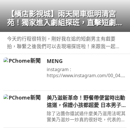
【橫店影視城】雨天開車逛明清宮
苑！獨家進入劇組探班，直擊短劇男
主定妝現場！哪哪麻
今天的行程很特別，剛好我在追的短劇男主有戲要
拍，聯繫之後我們可以去現場探班啦！來跟我一起看
看，螢幕上的霸總私底下是 ...
MENG
instagram :
https://www.instagram.com/00_04.1
5/ TikTok ...
美乃滋新革命！野餐帶便當時出動
這道，保證小孩都超愛 日本男子的
家庭料理 TASTY NOTE
除了沾醬你還試過什麼美乃滋用法呢其
實美乃滋炒一炒真的很好吃，代表的料
理便是，但是今天我不用蝦仁，改成 ...