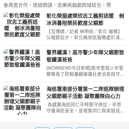
後再度合作，透過閱讀、音樂與戲劇跨域結合，帶
彰化榮服處榮欣志工義剪送暖 剉
冰消暑陪榮民歡度父親節
【互傳媒／記者 林明佑／彰化 報導】
父親節前夕，彰化縣榮民服務處於溪湖
鎮通天宮舉辦「榮情義剪賀父恩・幸福
呷冰沁心田」關懷活動，由處長邱文俊
警界鐵漢！高市警少年隊父親節致
率領工作團隊，結合榮欣志工、美髮義
敬鐵漢爸爸
剪、沁涼剉冰、健康量
[NOWNEWS今日新聞]高市警局少年警
察隊為了慰勉兼顧維護社會治安與守護
家庭重任的父親同仁，特別於今（6）
日提前舉辦「不只是付清節，感謝有
海巡署東部分署第一二岸巡隊辦理
您」父親節慶祝活動。少年警察隊希望
父親節親子活動 凝聚團隊向心力
透過這場精心規劃的音樂饗宴...
為感謝海巡同仁平時堅守崗位、辛勞
守護海防安全，並增進同仁與家庭成員
間的情感交流，海巡署東部分署第一二
岸巡隊於今日下午在花蓮「知卡宣綠森
林親水公園」溫馨舉辦「知卡宣玩水