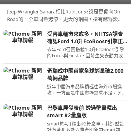
順！
Jeep Wrangler Sahara相比Rubicon來說是更偏向On
Road的，全車同色烤漆、更大的鋁圈，還有越野設
定，但這不表示Sahara的越野能力就比較弱，絕大多
受害車輛愈來愈多，NHTSA調查
數的越野路面Sahara還是可以輕鬆通過，但就跟標題
確認Ford 1.0升EcoBoost引擎正
講的一樣…
時皮帶會產生碎屑導致引擎鎖死
去年Ford召回搭載1.0升EcoBoost引擎
的Focus與Fiesta，因發生失去動力或
引擎鎖死情況，對此NHTSA也進入調
查，之後甚至還擴大範圍和技術工程分
奇瑞成中國首家全球銷量破2,000
析，如今則確認原因了。
萬輛品牌
近年中國汽車品牌積極往海外市場進
攻，一方面是中國市場需求不足，另一
方面是要擴展市場版圖，近日奇瑞宣布
全球累積銷量突破2,000萬輛，也是第
巴黎車展發表前 透過壁畫釋出
一家達此成績的中國汽車品牌。
smart #2量產版
smart於4月釋出#2概念車，其造型設
計有著和多數消費者印象中smart該有