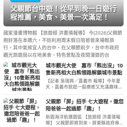
父親節台中遊！從早到晚一日遊行
程推薦，美食、美景一次滿足！
國家漫畫博物館 【旅遊經 洪書瑱報導】 今(2026)父親節
剛好落在本週六，不妨利用周末假日陪爸爸來場輕旅
行，其中氣候宜人的台中，在父親節前夕，台中市政府
觀光旅遊局以在地美食、特色景點及夜間漫遊的台
城市觀光大使 嘉市「熊出沒」10
隻新亮相大白熊領路解鎖城市景點
【記者 吳瑞興／嘉義市 報導】今年夏
天，嘉義市掀起一股療癒又充滿趣味的
城市尋寶熱潮！由嘉義在地藝術家
SMART經典繪本延伸而來的「大白
父親節「屏」招手 七大遊程，邀您
熊」，化身最萌城市領航員，陸續現身
陪爸爸一起過節「趣」！
嘉義市各大景點。隨著嘉義市長
新園海洋航運園區 【旅遊經 洪書瑱報
導】 父親節即將到來，屏東縣政府串