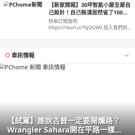
【新家開箱】30坪智能小屋全屋自
己設計！自己裝潢居然省了100
萬！
快來訂閱我吧
https://reurl.cc/YqQGW0 加入我們的
會員https://reurl.cc/eExVK7 我的FB在
這兒https://reurl.cc/5d9p5q 我 ...
車訊情報
【試駕】誰說吉普一定要開爛路？
Wrangler Sahara開在平路一樣