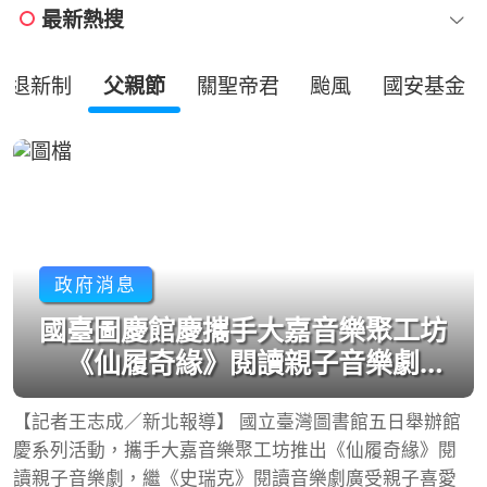
最新熱搜
勞退新制
父親節
關聖帝君
颱風
國安基金
政府消息
國臺圖慶館慶攜手大嘉音樂聚工坊
《仙履奇緣》閱讀親子音樂劇盛
大登場
【記者王志成／新北報導】 國立臺灣圖書館五日舉辦館
慶系列活動，攜手大嘉音樂聚工坊推出《仙履奇緣》閱
讀親子音樂劇，繼《史瑞克》閱讀音樂劇廣受親子喜愛