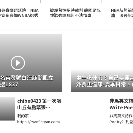
別參賽議題延燒 NBA
被爆曾性招待裁判 韓國足協
NBA灰熊
星宣布參加WNBA選秀
致歉強調現無不法情事
爐 法醫認
名東發號白海豚颱風立
中午吃什麼？自己帶便
搜1837
外食更健康-夏季日常。
尾廚房)
chibe0423 第一次唱
非馬英文詩作
山丘有點緊張
Write Po
vtuber 台v 圖奇
我的家：
非馬英文詩作〈Wh
https://ryan94ryan.com/
Poetry〉
报》2026.8.7