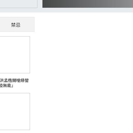
禁忌
CoWoS、玻璃基板夯
懂AI供應鏈受惠股
隨著AI、高效能運算（HPC）與資料中心快
 洪孟楷開嗆綠營
主題之一。過去晶片只要持續縮小製程，就能
疫無能」
升