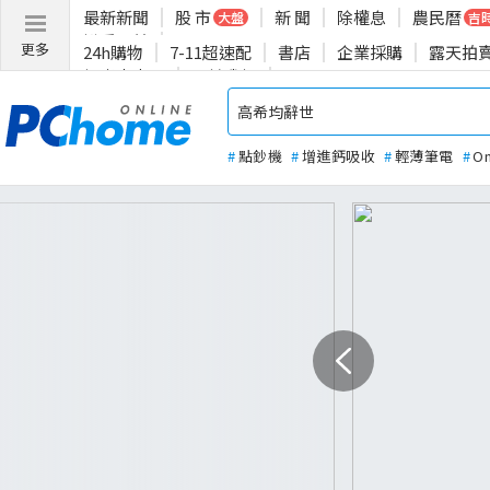
最新新聞
股 市
新 聞
除權息
農民曆
大盤
吉
揪愛公益
更多
24h購物
7-11超速配
書店
企業採購
露天拍
投資人專區
關於我們
#
點鈔機
#
增進鈣吸收
#
輕薄筆電
#
O