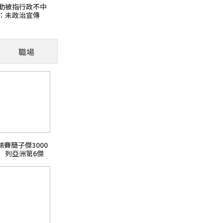
動被指行政不中
：未政治宣傳
晚上照明也會影響毛孩嗎
節需特別留意！
職場
火報記者 張舜傑／報導 毛孩夜間休息雖不需
質，飼主應留意照明、睡眠位置與夜間環境，提
芘)超標
錦賽簡子傑3000
 列亞洲第6傑
日本熊本強震台股大跌
話題熱搜 PChome旅行玩樂