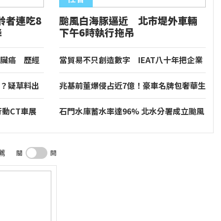
齡者連吃8
颱風白海豚逼近 北市堤外車輛
降
下午6時執行拖吊
臟癌 歷經
當貿易不只創造數字 IEAT八十年把企業
力量化為社會善循環
？疑草料出
兆基前董爆侵占近7億！豪車名牌包奢華生
合格
活 急變賣財產遭羈押
動CT車展
石門水庫蓄水率達96% 北水分署成立颱風
應變小組強化防洪安全
薦
關
開