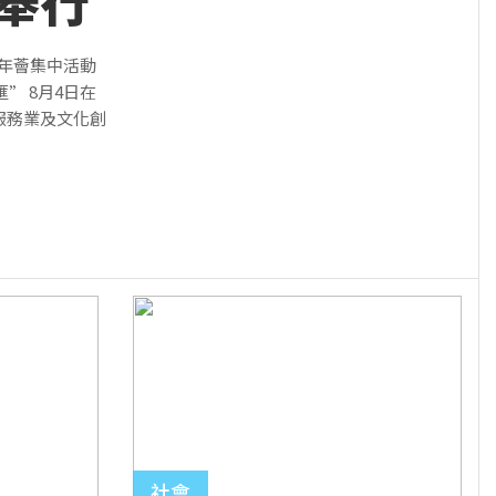
舉行
青年薈集中活動
” 8月4日在
服務業及文化創