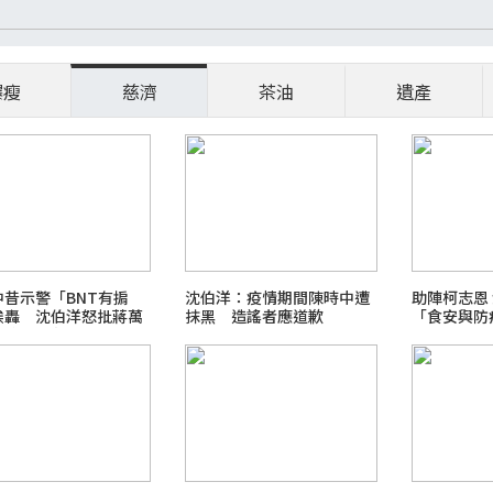
爆瘦
慈濟
茶油
遺產
中昔示警「BNT有掮
沈伯洋：疫情期間陳時中遭
助陣柯志恩
挨轟 沈伯洋怒批蔣萬
抹黑 造謠者應道歉
「食安與防
造謠不用負責？