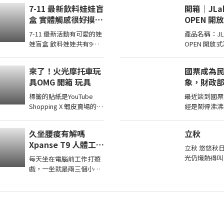
7-11 最新飲料娃娃盲
開箱｜JLab
盒 實體觸感很好摸你
OPEN 
想抽中哪一款
耳機 - 設
7-11 最新活動有可愛的娃
產品名稱：JLa
巧、透氣
娃盲盒 飲料娃娃共有9款
OPEN 開放
理達成！
實體觸感很好只有腳腳沒
產品資訊 JLab
有手也沒有磁吸蠻大一隻
開放式耳罩藍
來了！火光摩托車玩
國票成為
的，大尺寸吊環掛在包包
非常有特色，
具OMG 開箱 玩具
象，財政
...
工
標籤的貼紙是YouTube
最近談到國票
Shopping X 蝦皮賣場的商
經是鬧得沸沸
城連結都是透過【蝦皮商
崑源大哥有時
城/ 蝦皮優選/ 蝦皮直營】
黨提出的公公
久坐腰痠有解嗎
立秋
官方認證賣家不一定都是
想要國庫通黨
Xpanse T9 人體工學
我購買 ...
的醜
立秋 悠悠秋
椅實坐體驗動態腰靠
光仍熾熱得叫
每天坐在電腦前工作打遊
6D扶手22檔調整
塘邊賞荷者絡
戲，一坐就是兩三個小
荷葉田田的凝
時，腰痠肩膀緊幾乎已經
是映日荷花別
變成日常。 這次實際體驗
Xpanse T9 人體工學椅，
採用 ...