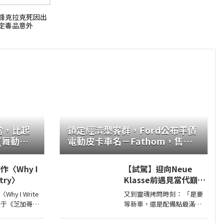
前鋒克拉克死因出
定毒品意外
當，比起
鎖定經濟型客群，Ford公布平價
(舞動馬
電動皮卡車名－Fathom，售價
2.8萬美元起
〈Why I
【試駕】迎向Neue
etry〉
Klasse前遇見當代巔峰
— BMW X5 / X6 鉑金版
y I Write
又到靈魂拷問時刻： 「是要
璀璨登場
刊登于《芝加哥时
等新車，還是配備點最滿鉑
金版？」 體驗完BMW X5 / X6