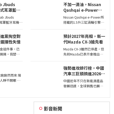
鉑金版，選擇困難如我，彷
 Jbuds
不加一滴油，Nissan
彿有了理直氣壯答案。
開放式耳罩藍牙
Qashqai e‑Power一
計美學，輕
桶油跑1,980公里創金
b Jbuds
Nissan Qashqai e‑Power所
、環境音全物
氏世界紀錄
式耳罩藍牙耳機
搭載的1.5升三缸渦輪引擎主
 Jbuds OPEN
要是作為發電機，因此不時
牙耳機評語：
就能替電池進行充電直到沒
民進黨掏空對
預計2027年亮相，新一
值得喜愛美型
油，這也讓Qashqai
部選擇性失憶
代Mazda CX-3搶先看
e‑Power擁有高效的里程表
現，日前就創下非純電與
金這件事，已
Mazda CX-3雖然已停產，但
PHEV行駛里程最高金氏世界
揚揚，我替許
先前Mazda已表示會推出下
紀錄…
候在想，民進
一代CX-3，而就在近日
併，其實就是
Mazda於會議報告中就透露
強勢進攻排行榜，中國
庫，鬧出最大
了新一代CX-3。
汽車三巨頭擠進2026年
日施施然而來 陽
上半年銷售排名前10
人睜不開眼 荷
中國近年不只在新能源產品
繹不絕 是塘邊
發展迅速，全球銷售也展現
望 風中飄逸的
強大企圖心，2025年汽車品
樣紅
牌全球銷售排名僅有BYD和吉
利進入前10名，不過今年上
半年奇瑞也加入前10名了。
影音新聞