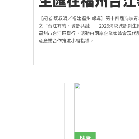
生匯在福州台江
【記者 蔡叔涓／福建福州 報導】第十四屆海峽
之“台江有約·城鄉共融——2026海峽城鄉創生匯
福州市台江區舉行，活動由兩岸企業家峰會現代
意產業合作推進小組指導，