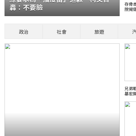
存骨
轟：不要臉
院揭
銀行60多人涉案
多名行員捲入，清查範圍從個別涉案銀行擴大至
政治
社會
旅遊
入後續行政程序，若查出銀行內控未確實落實，
健康頭條！
兄弟
基宏