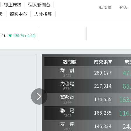
線上麻將
個人新聞台
登入
證
顧客中心
人才招募
登入
.91
▼-170.79 (-0.38)