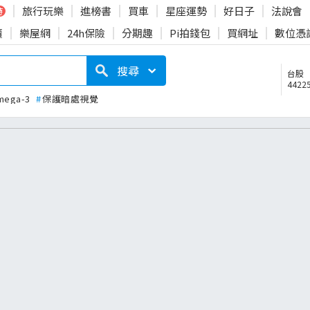
旅行玩樂
進榜書
買車
星座運勢
好日子
法說會
時
賣
樂屋網
24h保險
分期趣
Pi拍錢包
買網址
數位憑
搜尋
台股
44225
mega-3
#
保護暗處視覺