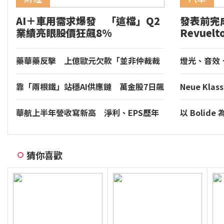
AI＋車用需求爆發 「這檔」Q2
發表前完成
業績亮眼股價狂飆8%
Revuelt
Hocken
圈
藥華藥反擊 上億歐元欠款「並非仲裁裁
燈光、音效、
定」
Torcal 將導
新座艙體驗
靠「兩根鐵」站穩AI供應鏈 萬金股7日飆
Neue Kl
漲停
BMW 慕尼
華航上半年營收寫新高 淨利、EPS歷年
以 Boli
次高
Bugatti 
猜你喜歡