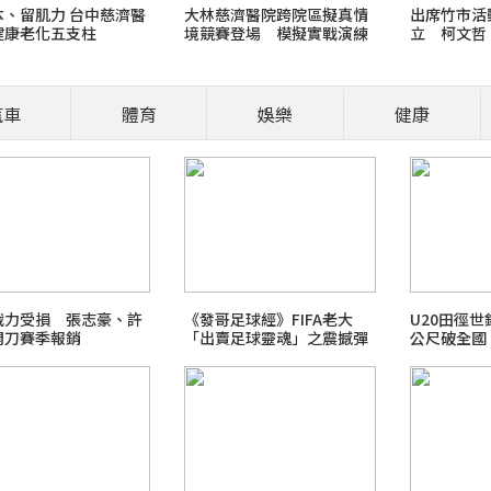
本、留肌力 台中慈濟醫
大林慈濟醫院跨院區擬真情
出席竹市活
健康老化五支柱
境競賽登場 模擬實戰演練
立 柯文哲
提升醫療品質
汽車
體育
娛樂
健康
營養師、醫師開講
食安風暴：大豆沙拉油(苯駢
職場菜鳥生存
戰力受損 張志豪、許
《發哥足球經》FIFA老大
U20田徑世
開刀賽季報銷
「出賣足球靈魂」之震撼彈
公尺破全國
2026 FIFA世界盃足球賽
（下）
最新霸凌新聞事件！零容忍
北檢爭議案件進度整理