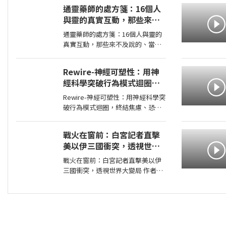
消失在歷史黑暗當中的「諸神峽谷
通靈藥師的處方箋：16個人
事件」，其全貌終於即將揭曉！席
與靈的真實互動，那些來不
捲號稱最可怕海賊團的洛克斯海賊
及說的、當時沒做的、至今
團
通靈藥師的處方箋：16個人與靈的
想不通的，未解與無解，通
真實互動，那些來不及說的、當時
靈藥師給出處方
沒做的、至今想不通的，未解與無
解，通靈藥師給出處方 作者：J 藥
Rewire-神經可塑性：用神
師 出版社：大是 出版日期：
經科學突破行為模式迴圈，
2026-01-27 00:00:00 ◎我兒子很孝
終結焦慮、恐慌和憂鬱，實
順，還
Rewire-神經可塑性：用神經科學突
現最佳的心理健康
破行為模式迴圈，終結焦慮、恐慌
和憂鬱，實現最佳的心理健康 作
者：妮可•維諾拉（Nicole
戰火在窗前：白宮記者直擊
Vignola） 出版社：麥田 出版日
美以伊三國衝突，透視世界
期：2024-05-30 00:00:00 ＜內容簡
大變局
介＞ 無法
戰火在窗前：白宮記者直擊美以伊
三國衝突，透視世界大變局 作者：
張經義 出版社：天下文化出版社
出版日期：2026-07-31 00:00:00
新聞告訴你，今天哪裡又開火； 這
本書告訴你，世界為什麼走到今
天。