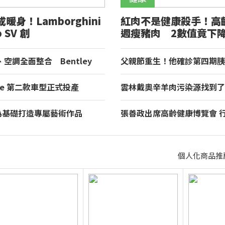
暖身！Lamborghini
紅肉不是健康殺手！高
o SV 創
週瘦豬肉 2數值竟下
heimring 量產車最快單
空調全面整合 Bentley
父親節重生！他確診第四期胰
入 Curation Engine 打造全
16個月治療病況穩定
asse 第二款車型正式投產
雲林戴奧辛羊肉污染源找到了
黑工廠啟動全新 i3 量產
問題 同場8羊撲殺檢體全不
de 為基礎打造專屬藝術作品
張善政出席高齡健康博覽會 行
發表全球唯一 Destrier
現智慧醫療實力
個人化商品推