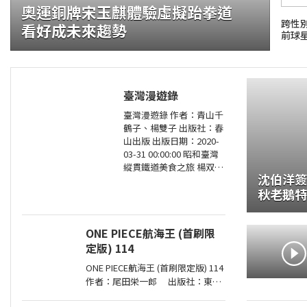
奧運銅牌宋玉麒體驗虛擬跆拳道
跨性
看好成未來趨勢
前球
臺灣漫遊錄
臺灣漫遊錄 作者：青山千
證大咬的船?.自助餐
鶴子、楊雙子 出版社：春
山出版 出版日期：2020-
03-31 00:00:00 昭和臺灣
縱貫鐵道美食之旅 楊双子
沈伯洋簽
虛構譯作《臺灣漫遊錄》
秋老鵝特
華麗面世 「我們一起吃遍
臺島吧！」――青山千鶴子（
ONE PIECE航海王 (首刷限
定版) 114
ONE PIECE航海王 (首刷限定版) 114
作者：尾田栄一郎 出版社：東立
出版日期：2026-08-03 00:00:00