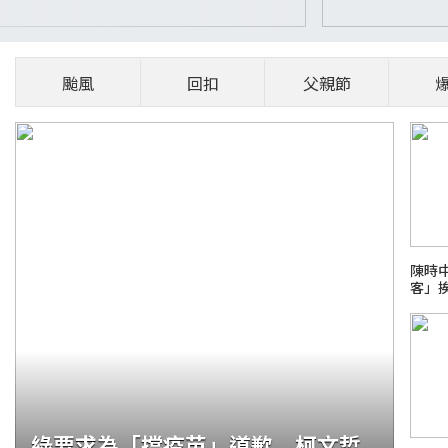
颱風
回扣
父親節
陳時
客」
安：
綠要求為「擋疫苗」道歉 柯文哲