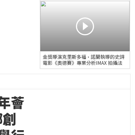
金獎導演克里斯多福·諾蘭執導的史詩
電影《奧德賽》專業分析IMAX 拍攝法
年薈
鄉創