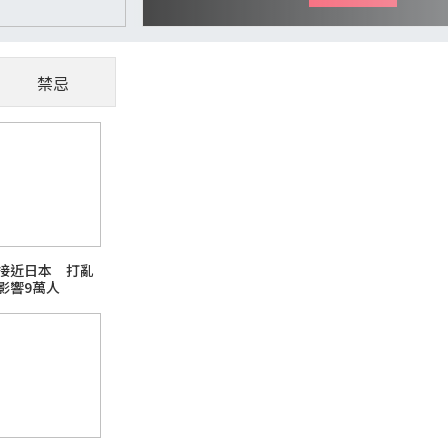
禁忌
CoWoS、玻璃基板夯
懂AI供應鏈受惠股
隨著AI、高效能運算（HPC）與資料中心快
接近日本 打亂
主題之一。過去晶片只要持續縮小製程，就能
影響9萬人
升