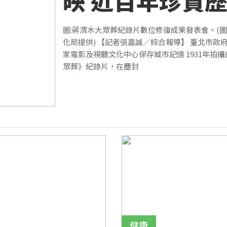
映 近百年珍貴
像重現
圖:蔣渭水大眾葬紀錄片數位修復成果發表會。(圖
化局提供) 【記者張嘉誠／綜合報導】 臺北市政
家電影及視聽文化中心保存城市記憶 1931年拍
眾葬》紀錄片，在塵封