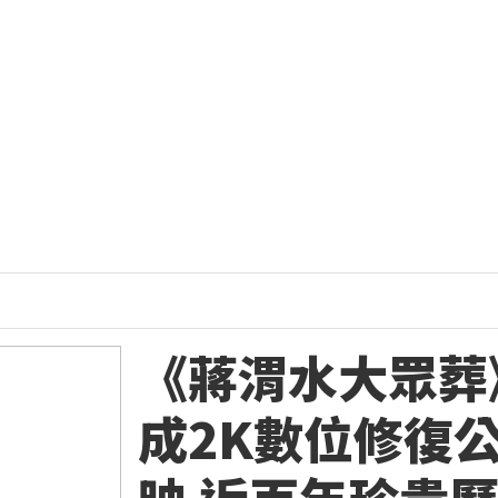
《蔣渭水大眾葬
成2K數位修復