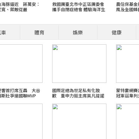
白海豚逼近 蔣萬安：
救國團臺北市中正區團委會
農信保基金
從寬、禦敵從嚴
攜手自閉症總會 體驗海洋生
風及全國蜂
態與在地文化
貸款信用保
汽車
體育
娛樂
健康
營養師、醫師開講
食安風暴：大豆沙拉油(苯駢
職場菜鳥生存
雙響首打席互轟 大谷
國際足總為世足私有化致
蒙特婁網賽
姆斯壯爭搶國聯MVP
歉 重申力挺主席英凡提諾
冠軍茲韋列
2026 FIFA世界盃足球賽
最新霸凌新聞事件！零容忍
北檢爭議案件進度整理