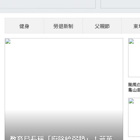
健身
勞退新制
父親節
柬
颱風
龜山
教育局長稱「廚餘給弱勢」！蔣萬