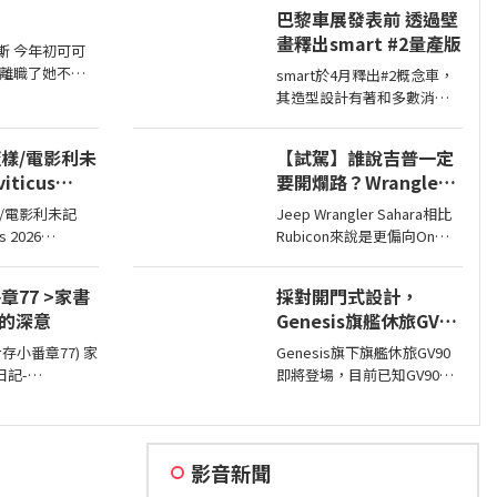
要擴展市場版圖，近日奇瑞
巴黎車展發表前 透過壁
宣布全球累積銷量突破2,000
畫釋出smart #2量產版
萬輛，也是第一家達此成績
斯 今年初可可
的中國汽車品牌。
離職了她不當
smart於4月釋出#2概念車，
年暑假後她就
其造型設計有著和多數消費
時問她不是很
者印象中smart該有的樣貌，
小朋友嗎捨得
同時也預告#2戶在巴黎車展
樣/電影利未
【試駕】誰說吉普一定
亮相，近日smart就透過壁畫
iticus
要開爛路？Wrangler
公布#2量產版樣貌。
Sahara開在平路一樣
/電影利未記
Jeep Wrangler Sahara相比
順！
us 2026
Rubicon來說是更偏向On
drian Chiarella
Road的，全車同色烤漆、更
rian Chiarella
大的鋁圈，還有越野設定，
 >家書
採對開門式設計，
Bird
但這不表示Sahara的越野能
育的深意
Genesis旗艦休旅GV90
力就比較弱，絕大多數的越
即將現身
野路面Sahara還是可以輕鬆
Genesis旗下旗艦休旅GV90
通過，但就跟標題講的一
即將登場，目前已知GV90將
樣…
.cheers.com.tw
會採對開式車門設計，而動
le.actio
力部分預計將會純電系統。
影音新聞