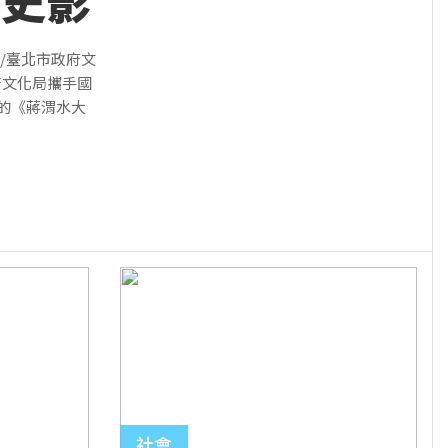
歷史影
/臺北市政府文
府文化局攜手國
攝的《蔣渭水大