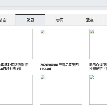
埔寨
颱風
毒駕
遺產
白海豚外圍環流影響
2026/08/06 空氣品質說明
颱風白海豚
島6日起封島4天
(10:30)
沖繩航班、