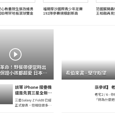
愛心教養院生張孜維勇
福爾摩沙國際青少年足賽
范國宸開
國伯明罕地板滾球雙金
192隊參賽規模創新高
王柏融再見
珊獲全障運佳績
革命！野餐帶便當時出
證小孩都超愛 日本男
希伯來書 - 堅守盼望
理 TASTY NOTE
該等 iPhone 摺疊機
柒參貳▎老宅
還是先買三星全新
老宅2 / 6 
Galaxy Z Fold8從價
「妳為什麼把
三星Galaxy Z Fold8 已經
格到 Z Fold8 開箱上
面？」那句話
正式發表，但相信很多果
手分析
懸在群組頂端
粉心裡還在猶豫：到底該
著照片裡的人