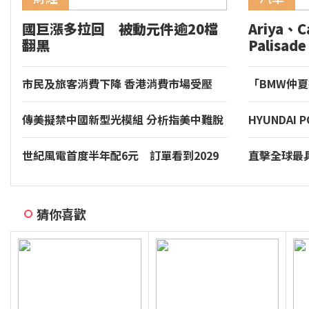
國巨漲多拉回 被動元件逾20檔
Ariya、C
翻黑
Palis
部 202
標準車輛
市民及旅客消費下降 香港消費市場受壓
「BMW仲
享尊榮豪華
實施。
傳美擬禁中國新型光模組 分析指美中難脫
HYUNDAI
鉤
貨車銷售冠軍S
大商用車優
世紀風電首度半年配6元 訂單看到2029
直擊全球最具
年
Formula
開放報名。
猜你喜歡