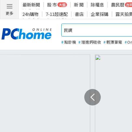
最新新聞
股 市
新 聞
除權息
農民曆
大盤
吉
揪愛公益
更多
24h購物
7-11超速配
書店
企業採購
露天拍
投資人專區
關於我們
#
點鈔機
#
增進鈣吸收
#
輕薄筆電
#
O