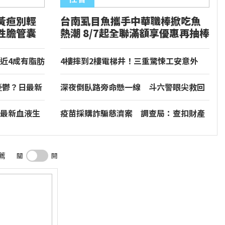
黃疸別輕
台南虱目魚攜手中華職棒掀吃魚
性膽管囊
熱潮 8/7起全聯滿額享優惠再抽棒
球
近4成有脂肪
4樓摔到2樓電梯井！三重驚悚工安意外
健檢報告
「1人命危」
憂鬱？日最新
深夜倒臥路旁命懸一線 斗六警眼尖救回
年憂鬱症風險
失聯婦人
最新血液生
疫苗採購詐騙慈濟案 調查局：查扣財產
」
逾10億元
薦
關
開