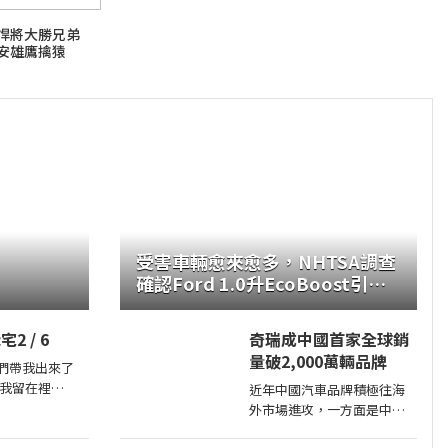
轟悍將大勝兄弟
安雄鷹擒猿
受害車輛愈來愈多，NHTSA調查
確認Ford 1.0升EcoBoost引擎
正時皮帶會產生碎屑導致引擎鎖
死
2 / 6
奇瑞成中國首家全球銷
量破2,000萬輛品牌
- 你們帶我出來了
我留在裡
近年中國汽車品牌積極往海
像一根冰刺，
外市場進攻，一方面是中國
。三樓死死盯
市場需求不足，另一方面是
。那個人確實