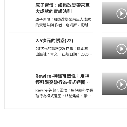
2026-08-01 00:00:00 ＜內容簡介
原子習慣：細微改變帶來巨
＞ 你認識真正的觀音嗎？你願成為
大成就的實證法則
自己的觀音，接住生命中的一切
嗎？ 真正的
原子習慣：細微改變帶來巨大成就
的實證法則 作者：詹姆斯•克利爾
出版社：方智 出版日期：
2019-06-01 00:00:00 每天都進步
2.5次元的誘惑(22)
1%，一年後，你會進步37倍；每天
都退步1%，一年後，你會弱化到趨
2.5次元的誘惑(22) 作者：橋本悠
近於0！你的
出版社：青文 出版日期：2026-
07-29 00:00:00 喜愛二次元角色．莉
莉艾露的奧村。今年漫畫研究社成
員們再次享受了暑假集訓，不過奧
Rewire-神經可塑性：用神
村卻暗自煩惱著，懷疑自己是否變
經科學突破行為模式迴圈，
成了
終結焦慮、恐慌和憂鬱，實
Rewire-神經可塑性：用神經科學突
現最佳的心理健康
破行為模式迴圈，終結焦慮、恐慌
和憂鬱，實現最佳的心理健康 作
者：妮可•維諾拉（Nicole
Vignola） 出版社：麥田 出版日
期：2024-05-30 00:00:00 ＜內容簡
介＞ 無法