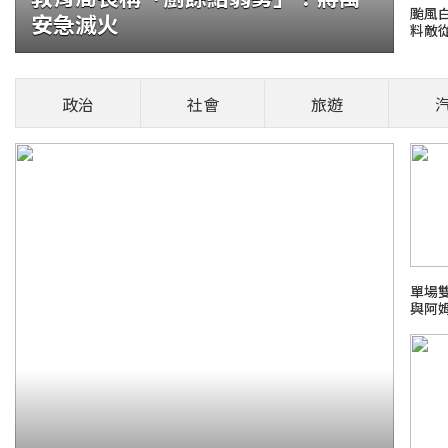
颱風
安急滅火
料敵
須報生日住址
政治
社會
旅遊
規畫自今(2026)年10月起，在國內虛擬
，虛幣由一家平台轉往另一家平台
健康頭條！
單場
與阿