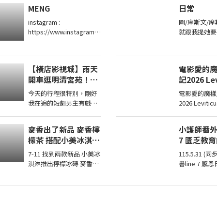
現在入手Z Fold8，還是繼
MENG
日常
站在
續等iPhone 的摺疊機 在
這部 ...
instagram :
圖/摩斯文/摩
https://www.instagram.c
就跟我提她要
om/00_04.15/ TikTok ...
老師了所以今
不回學校了當
喜歡幼幼班的
【橫店影視城】雨天
電影愛的魔
不
開車逛明清宮苑！獨
記2026 Lev
家進入劇組探班，直
2026
今天的行程很特別，剛好
電影愛的魔樣
擊短劇男主定妝現
我在追的短劇男主有戲要
2026 Levitic
場！哪哪麻
拍，聯繫之後我們可以去
Directed by A
現場探班啦！來跟我一起
Written by Ad
麥香出了新品 麥香檸
小護師番外章77
看看，螢幕上的霸總私底
Starring Joe 
檬茶 搭配小美冰淇淋
7 匱乏教
下是 ...
新品 檸檬冰磚 好好
7-11 找到兩款新品 小美冰
115.5.31 (同步存小番章77) 家
喝喔
淇淋推出檸檬冰磚 麥香推
書line 7 感恩日記-
出檸檬茶 小美檸檬冰磚味
https://www
道感覺比全家的更酸 麥香
/article/artic
檸檬茶有香味 但喝起來不
酸 ...