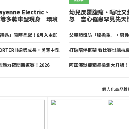
ayenne Electric、
幼兒反覆腹痛、嘔吐又
ade 等多款車型現身 環境
忽 當心罹患罕見先天
6 年 7 月份符合噪音管制
腫
名單出爐
夏禮遇」限時呈獻！8月入主即
父親節慎防「腹擔重」，男性
五星假期，多元優購方案同步
肝！醫籲：別忘量腰圍、檢視
 PORTER II逆勢成長，勇奪中型
打破陪伴框架 看比賽也能抗
TARIA月付6,999元領銜三
研究指出：觀看運動賽事 老
惠！
降低3成
魅力夜間街道賽！2026
阿茲海默症精準檢測大升級！
 1新加坡大獎賽，Audi極速之旅
物標記檢測，不再只能靠「猜
個人化商品推