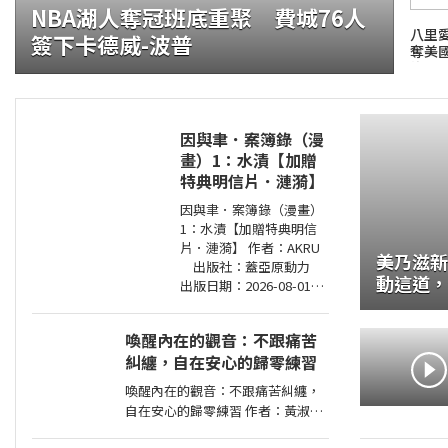
NBA湖人奪冠班底重聚 費城76人
八里
簽下卡德威-波普
奪美
許佩
因與聿．案簿錄（漫
畫）1：水漬【加贈
特典明信片．漣漪】
證大咬的船?.自助餐
因與聿．案簿錄（漫畫）
1：水漬【加贈特典明信
片．漣漪】 作者：AKRU
美乃滋新
出版社：蓋亞原動力
動這道，保
出版日期：2026-08-01
子的家庭料
00:00:00 臺日共同製作、
同步連載，人氣漫畫家
喚醒內在的觀音：不跟痛苦
AKRU．輕小說天后護
糾纏，自在安心的歸零練習
玄，強強聯手！人與鬼
喚醒內在的觀音：不跟痛苦糾纏，
自在安心的歸零練習 作者：黃淑文
出版社：方智 出版日期：