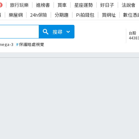
旅行玩樂
進榜書
買車
星座運勢
好日子
法說會
時
賣
樂屋網
24h保險
分期趣
Pi拍錢包
買網址
數位憑
搜尋
台股
44383
mega-3
#
保護暗處視覺