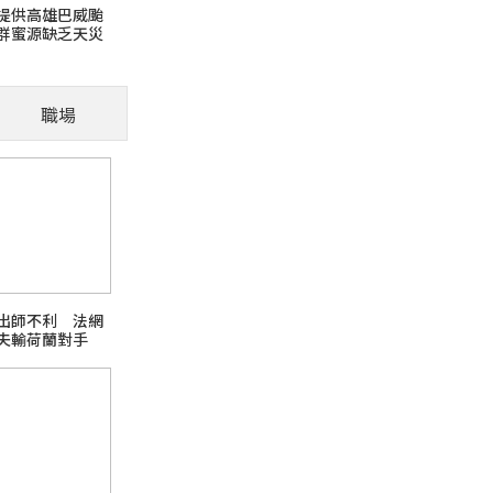
提供高雄巴威颱
群蜜源缺乏天災
證
狗狗一直舔腳，是清潔
職場
（示意圖：Gemini生成） 不少飼主都看過
身體出現警訊。 常見原因包括： 過敏（食物或
芘)超標
出師不利 法網
夫輸荷蘭對手
日本熊本強震台股大跌
話題熱搜 PChome旅行玩樂