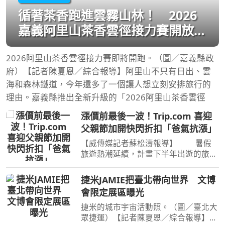
循著茶香跑進雲霧山林！ 2026
嘉義阿里山茶香雲徑接力賽開放報
名
2026阿里山茶香雲徑接力賽即將開跑。（圖／嘉義縣政
府）【記者陳夏恩／綜合報導】阿里山不只有日出、雲
海和森林鐵道，今年還多了一個讓人想立刻安排旅行的
理由。嘉義縣推出全新升級的「2026阿里山茶香雲徑
漲價前最後一波！Trip.com 喜迎
父親節加開快閃折扣「爸氣抗漲」
【威傳媒記者蘇松濤報導】 暑假
旅遊熱潮延續，計畫下半年出遊的旅客
注意了！因應8月9日燃油附加費調漲，
全球領先的線上旅遊平台Trip.com特別
捷米JAMIE把臺北帶向世界 文博
結合父親節檔期，即日起至 8 月 8 日晚
會限定展區曝光
間11點59分 推出限時
捷米的城市宇宙活動照。（圖／臺北大
眾捷運）【記者陳夏恩／綜合報導】今