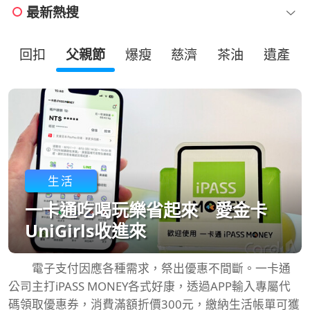
最新熱搜
回扣
父親節
爆瘦
慈濟
茶油
遺產
生活
一卡通吃喝玩樂省起來 愛金卡
UniGirls收進來
電子支付因應各種需求，祭出優惠不間斷。一卡通
公司主打iPASS MONEY各式好康，透過APP輸入專屬代
碼領取優惠券，消費滿額折價300元，繳納生活帳單可獲