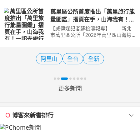
年臺灣文化創意博覽會，不只有設計品
牌與創意作品值得朝聖，臺北捷運超人
萬里區公所首度推出「萬里旅行能
氣原創IP「捷米JAMIE」也再次現身文
量圖鑑」摺頁在手，山海我有！一
博會，帶著全新打造的
起去旅行
【威傳媒記者蘇松濤報導】 新北
市萬里區公所「2026年萬里區山海線
旅遊」海線推廣活動於今(7)日在萬里大
鵬足湯公園盛大舉辦記者會，城鄉發展
局周繼組、觀光旅遊局莊榮哲2位副局
阿里山
全台
全新
長、3位市政顧問、在地仕
更多新聞
博客來新書排行