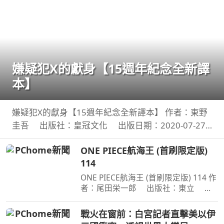
嫌疑犯X的獻身【15週年紀念全新譯
本】
嫌疑犯X的獻身【15週年紀念全新譯本】 作者：東野
圭吾 出版社：皇冠文化 出版日期：2020-07-27
00:00:00 有一種愛情，永遠不會說出「我愛妳」， 卻
ONE PIECE航海王 (首刷限定版)
比任何關係都更刻骨銘心…… 東野圭吾：在本格推理
114
的
ONE PIECE航海王 (首刷限定版) 114 作
者：尾田栄一郎 出版社：東立 出
版日期：2026-08-03 00:00:00 消失在
歷史黑暗當中的「諸神峽谷事件」，其
戰火在窗前：白宮記者直擊美以伊
全貌終於即將揭曉！席捲號稱最可怕海