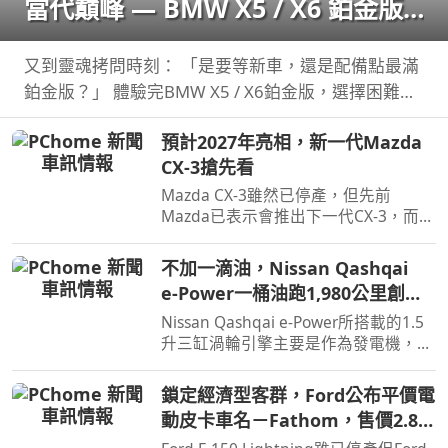
當代巔峰 — BMW X5 / X6 鉑金版
璀璨登場
又到靈魂拷問時刻： 「是要等新車，還是配備點最滿
鉑金版？」 體驗完BMW X5 / X6鉑金版，選擇困難如
我，彷彿有了理直氣壯答案。
預計2027年亮相，新一代Mazda
CX-3搶先看
Mazda CX-3雖然已停產，但先前
Mazda已表示會推出下一代CX-3，而就
在近日Mazda於會議報告中就透露了新
一代CX-3。
不加一滴油，Nissan Qashqai
e‑Power一桶油跑1,980公里創金
氏世界紀錄
Nissan Qashqai e‑Power所搭載的1.5
升三缸渦輪引擎主要是作為發電機，因
此不時就能替電池進行充電直到沒油，
這也讓Qashqai e‑Power擁有高效的里
鎖定經濟型客群，Ford公布平價電
程表現，日前就創下非純電與PHEV行
動皮卡車名－Fathom，售價2.8萬
駛里程最高金氏世界紀錄…
美元起