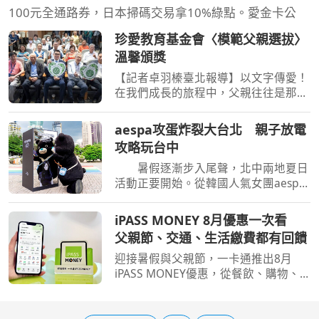
100元全通路券，日本掃碼交易拿10%綠點。愛金卡公
珍愛教育基金會〈模範父親選拔〉
溫馨頒獎
【記者卓羽榛臺北報導】以文字傳愛！
在我們成長的旅程中，父親往往是那默
默付出的身影，也是孩子心中的靠山。
為了表達對這份偉大角色的敬意，珍愛
aespa攻蛋炸裂大台北 親子放電
教育基金會今日舉辦第二屆「模範父親
攻略玩台中
選拔暨徵文比賽」頒獎
暑假逐漸步入尾聲，北中兩地夏日
活動正要開始。從韓國人氣女團aespa
首登台北大巨蛋引爆追星熱潮，到台北
捷運推出六大城市應援，串聯捷運、商
iPASS MONEY 8月優惠一次看
圈及景點帶動觀光消費。台中市以《台
父親節、交通、生活繳費都有回饋
中通TCPASS》父親節優
迎接暑假與父親節，一卡通推出8月
iPASS MONEY優惠，從餐飲、購物、
生活繳費到交通、旅遊等場景都有回
饋，讓民眾透過一卡通 iPASS MONEY
APP即可完成多元支付。父親節優惠方