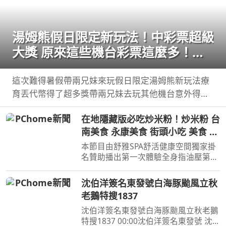
湯姆熊假日限定新玩法！中彩票超級
大獎 原來這些機台彩票這麼多！
【Bobo TV】
這次難得暑假帶兩兄妹來玩假日限定湯姆熊新玩法療
育丟代幣得了超多獎帶兩兄妹去玩其他機台意外得到
超多彩票！ 我們的蹦蹦 ...
在地隱藏版必吃炒米粉！炒米粉 台
南美食 永康美食 街頭小吃 美食 美
食推薦 旅遊 fyp food
本節目由舒雅SPA舒活健康空間獨家掛
taiwanfood streetfood
名贊助播出第一次體驗全身指油壓第二
小時499元台南市安平區育平五街79號
062985552 ...
沈伯洋簽名東發號白海豚颱風立秋
老鵝特搜1837
沈伯洋簽名東發號白海豚颱風立秋老鵝
特搜1837 00:00沈伯洋簽名東發號 沈