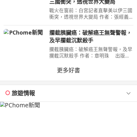
三國衝突，透視世界大變局
賊團的洛克斯海賊團
戰火在窗前：白宮記者直擊美以伊三國
衝突，透視世界大變局 作者：張經義
出版社：天下文化出版社 出版日
期：2026-07-31 00:00:00 新聞告訴
攔截胰臟癌：破解癌王無聲警報，
你，今天哪裡又開火； 這本書告訴
及早攔截沉默殺手
你，世界為什麼走到今天。
攔截胰臟癌：破解癌王無聲警報，及早
攔截沉默殺手 作者：章明珠 出版
社：天下雜誌 出版日期：2026-08-
04 00:00:00 定期健檢正常，為何仍得
更多好書
胰臟癌？ 台大權威醫師25年篩檢實
證， 鎖定胰臟癌關鍵1公分，
旅遊情報