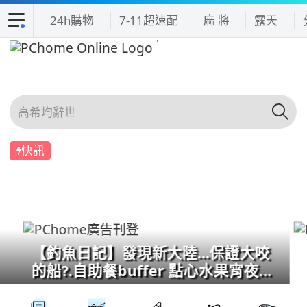
24h購物
7-11超速配
麻 將
露天
快訊
【釣魚日記】發現新大陸...保證大咬
的船?.自助餐buffer 點心水果宵夜吃
到飽