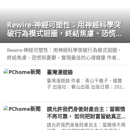
Rewire-神經可塑性：用神經科學突
破行為模式迴圈，終結焦慮、恐慌和
憂鬱，實現最佳的心理健康
Rewire-神經可塑性：用神經科學突破行為模式迴圈，
終結焦慮、恐慌和憂鬱，實現最佳的心理健康 作者：
妮可•維諾拉（Nicole Vignola） 出版社：麥田 出版日
臺灣漫遊錄
期：2024-05-30 00:00:00 ＜內容簡介＞ 無法
臺灣漫遊錄 作者：青山千鶴子、楊雙
子 出版社：春山出版 出版日期：2020-
03-31 00:00:00 昭和臺灣縱貫鐵道美食
之旅 楊双子虛構譯作《臺灣漫遊錄》
華麗面世 「我們一起吃遍臺島吧！」
請允許我們身後財產自主：當親情
――青山千鶴子（
不再可靠， 如何把財富留給真正值
得的人
請允許我們身後財產自主：當親情不再