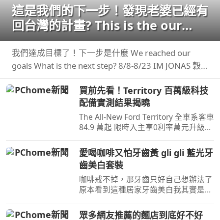
這是我們的下一步！發現老婆已經有
回台灣的計畫? This is the our
next step
我們達成目標了！下一步是什麼 We reached our
goals What is the next step? 8/8-8/23 IM JONAS 穀
卡卡 專屬限時團購
買前先看！Territory 百萬級科技
配備實測結果揭曉
The All-New Ford Territory 全車系客車
84.9 萬起 限時入主享0利率萬元升級旗
艦饗宴三件組(含舊換新及貨物稅減徵
補助) 預約試 ...
愛喝咖啡又怕牙齒黃 gli gli 藍光牙
齒美白套裝
咖啡戒不掉，那牙齒只好自己想辦法了
原本看到這種居家牙齒美白我其實是抱
著真的有這麼簡單的心情 自己實際用
了gli ...
眾多網友推薦的麵店到底好不好