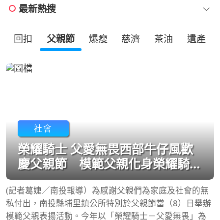
最新熱搜
回扣
父親節
爆瘦
慈濟
茶油
遺產
社會
榮耀騎士 父愛無畏西部牛仔風歡
慶父親節 模範父親化身榮耀騎
士
(記者葛婕／南投報導）為感謝父親們為家庭及社會的無
私付出，南投縣埔里鎮公所特別於父親節當（8）日舉辦
模範父親表揚活動。今年以「榮耀騎士－父愛無畏」為