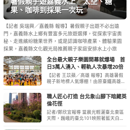
暑假親子遊嘉義水上 太空、糖
果、咖啡到採果一次玩
【記者 吳瑞興／嘉義縣 報導】暑假親子出遊不必出遠
門，嘉義縣水上鄉有豐富多元旅遊選擇，從探索宇宙奧
秘、走進繽紛糖果世界，或是認識咖啡產業、體驗果園
採果，嘉義縣文化觀光局推薦親子家庭安排水上小旅
全台最大親子樂園開幕就爆場 首
日3萬人湧入、輕軌人次暴增20倍
【記者 王苡蘋／高雄 報導】高雄暑假
親子新地標人氣爆棚！由原臺鐵高雄機
廠活化轉型、全臺最大半室內且免費開
放的「高雄親子遊樂園區」今（8）日
職人匠心打造 台北象山腳下暗藏英
正式啟用，開幕首日即吸引超過3萬人
倫花徑
次入園，不少家庭三代同
記者/鄭欣宜報導 當晨光輕灑臺北東區
天際，巍峨的臺北101映照著藍天白
雲，象山山腳下有一條鮮為人知的綠色