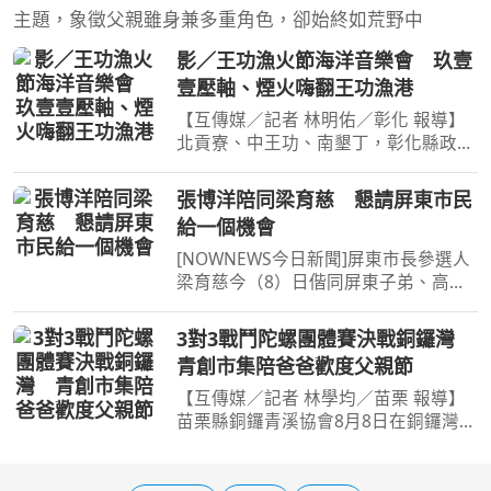
主題，象徵父親雖身兼多重角色，卻始終如荒野中
影／王功漁火節海洋音樂會 玖壹
壹壓軸、煙火嗨翻王功漁港
【互傳媒／記者 林明佑／彰化 報導】
北貢寮、中王功、南墾丁，彰化縣政府
在今、明兩天於芳苑鄉王功地區舉辦
「2026王功漁火節-夏夜盛典．FUN玩
張博洋陪同梁育慈 懇請屏東市民
王功」系列活動。今(8)日「海洋音樂
給一個機會
會」於下午6時在王功漁港熱
[NOWNEWS今日新聞]屏東市長參選人
梁育慈今（8）日偕同屏東子弟、高雄
市議員張博洋前往屏東夜市掃街續深入
基層，沿途與商家、市民一一問候，展
3對3戰鬥陀螺團體賽決戰銅鑼灣
現十足親和力。適逢晚餐時段，屏東夜
青創市集陪爸爸歡度父親節
市人潮眾多，梁育慈與張博...
【互傳媒／記者 林學均／苗栗 報導】
苗栗縣銅鑼青溪協會8月8日在銅鑼灣會
館，舉辦「飛龍盃戰鬥陀螺競賽」暨青
創市集展售活動，戰鬥陀螺旋風襲捲苗
南地區，加上熱絡的菁市集，讓父親節