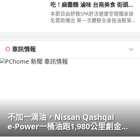
吃！麻醬麵 滷味 台南美食 街頭小
吃 美食 美食推薦 旅遊 fyp food
本節目由舒雅SPA舒活健康空間獨家掛
taiwanfood streetfood
名贊助播出 第一次體驗全身指油壓第
二小時499元 台南市安平區育平五街79
號 062985552 ...
車訊情報
不加一滴油，Nissan Qashqai
e‑Power一桶油跑1,980公里創金氏
世界紀錄