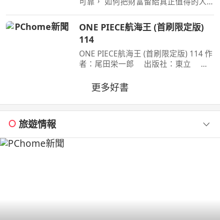
可靠， 如何把財富留給真正值得的人
作者：高愛倫 出版社：天下雜誌
出版日期：2026-07-02 00:00:00 當人
ONE PIECE航海王 (首刷限定版)
心失去分寸，再高明的遺囑規劃也可能
114
成為空談當人性貪婪暴
ONE PIECE航海王 (首刷限定版) 114 作
者：尾田栄一郎 出版社：東立 出
版日期：2026-08-03 00:00:00 消失在
歷史黑暗當中的「諸神峽谷事件」，其
更多好書
全貌終於即將揭曉！席捲號稱最可怕海
賊團的洛克斯海賊團
旅遊情報