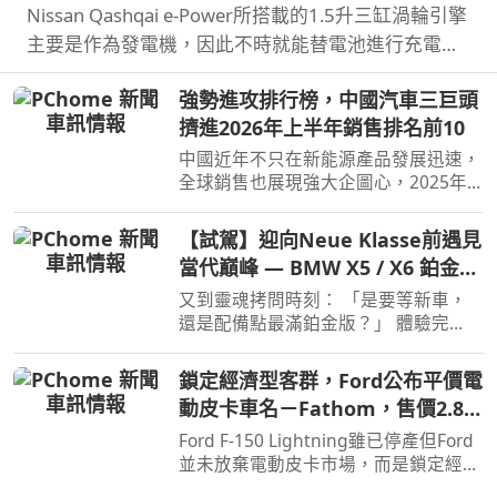
Nissan Qashqai e‑Power所搭載的1.5升三缸渦輪引擎
主要是作為發電機，因此不時就能替電池進行充電直
到沒油，這也讓Qashqai e‑Power擁有高效的里程表
強勢進攻排行榜，中國汽車三巨頭
現，日前就創下非純電與PHEV行駛里程最高金氏世界
擠進2026年上半年銷售排名前10
紀錄…
中國近年不只在新能源產品發展迅速，
全球銷售也展現強大企圖心，2025年
汽車品牌全球銷售排名僅有BYD和吉利
進入前10名，不過今年上半年奇瑞也加
【試駕】迎向Neue Klasse前遇見
入前10名了。
當代巔峰 — BMW X5 / X6 鉑金版
璀璨登場
又到靈魂拷問時刻： 「是要等新車，
還是配備點最滿鉑金版？」 體驗完
BMW X5 / X6鉑金版，選擇困難如我，
彷彿有了理直氣壯答案。
鎖定經濟型客群，Ford公布平價電
動皮卡車名－Fathom，售價2.8萬
美元起
Ford F-150 Lightning雖已停產但Ford
並未放棄電動皮卡市場，而是鎖定經濟
客群另闢新市場，近日Ford則公布新款