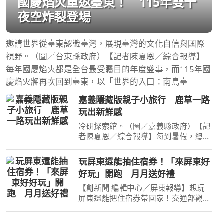
國慶焰火重返臺東！ 115年雙十
夜空炸裂登場
邀請世界從臺東認識臺灣，展現臺灣的文化自信與國際
視野。（圖／台東縣政府）【記者陳夏恩／綜合報導】
每年國慶焰火都是全台最受矚目的年度盛事，而115年國
慶焰火將再次回到臺東，以「世界的入口：南島臺
嘉義隱藏版親子小旅行 鹿草一路
玩出新鮮感
冷研探索館。（圖／嘉義縣政府）【記
者陳夏恩／綜合報導】每到暑假，總想
帶孩子安排一趟既能放電又能學習的新
鮮旅程嗎？嘉義縣鹿草鄉就是一個容易
玩屏東還能抽住宿券！「來屏東好
被忽略，卻藏著滿滿驚喜的小地方。從
好玩」開跑 月月送好禮
揭開二氧化碳的神祕面
【創新聞 編輯中心／屏東報導】想玩
屏東還能把住宿券帶回家！交通部觀光
署大鵬灣國家風景區管理處（下稱鵬管