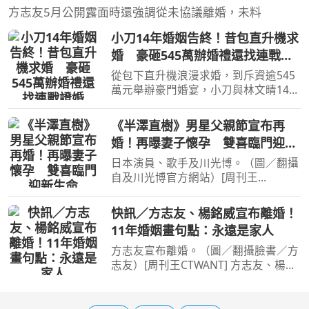
方志友5月公開露面時還強調從未協議離婚，未料
小刀14年婚姻告終！昔包直升機求
婚 豪砸545萬辦婚禮還找連戰證
婚
從包下直升機浪漫求婚，到斥資逾545
萬元舉辦豪門婚宴，小刀與林文晴14年
婚姻如今畫下句點。（圖／報系資料
照）[周刊王CTWANT] 5566成員小刀
《半澤直樹》男星父親節宣布再
（彭康育）7日透過Instagram限時動
婚！再曝妻子懷孕 雙喜臨門迎新
態與前妻林文晴（Tina）發表共
生命
日本演員、歌手及川光博。（圖／翻攝
自及川光博官方網站）[周刊王
CTWANT] 曾演出《白色巨塔》、《交
響情人夢》、《半澤直樹》等經典日劇
快訊／方志友、楊銘威宣布離婚！
的日本演員、歌手及川光博，今天（8
11年婚姻畫句點：永遠是家人
日）父親節驚喜宣布再婚，並同步
方志友宣布離婚。（圖／翻攝臉書／方
志友）[周刊王CTWANT] 方志友、楊銘
威宣布離婚！兩人2015年奉子成婚，
結婚11年育有一子一女，今年3月才爆
出婚變，方志友5月公開露面時還強調