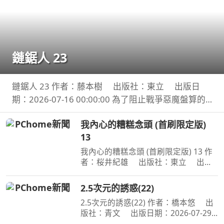
鏈鋸人 23
鏈鋸人 23 作者：藤本樹 出版社：東立 出版日
期：2026-07-16 00:00:00 為了阻止戰爭惡魔盤算的
恐怖計畫，小死要求淀治出手相助，與此同時想消除
我內心的糟糕念頭 (首刷限定版)
死之惡魔的公安也企圖與淀治接觸。夾在兩個選項之
13
間感到
我內心的糟糕念頭 (首刷限定版) 13 作
者：桜井紀雄 出版社：東立 出版
日期：2026-07-29 00:00:00 這次居然
開始同居？時間是測驗即將到來的寒
2.5次元的誘惑(22)
假。京太郎居然面臨得到山田家寄住的
2.5次元的誘惑(22) 作者：橋本悠 出
狀況！住在同一個屋簷
版社：青文 出版日期：2026-07-29
00:00:00 喜愛二次元角色．莉莉艾露的