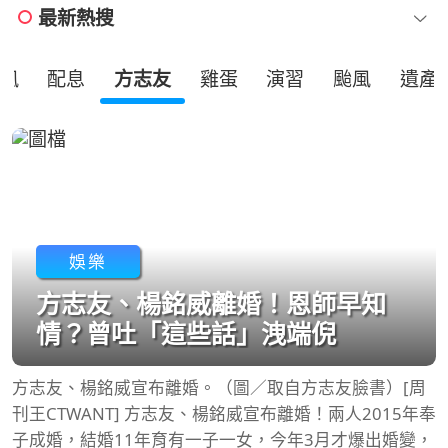
最新熱搜
風
配息
方志友
雞蛋
演習
颱風
遺產
娛樂
方志友、楊銘威離婚！恩師早知
情？曾吐「這些話」洩端倪
方志友、楊銘威宣布離婚。（圖／取自方志友臉書）[周
刊王CTWANT] 方志友、楊銘威宣布離婚！兩人2015年奉
子成婚，結婚11年育有一子一女，今年3月才爆出婚變，