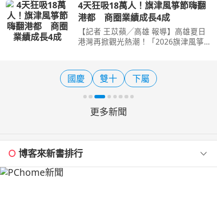
處）推出「來屏東好好玩」消費憑證登
4天狂吸18萬人！旗津風箏節嗨翻
錄抽獎活動，即日起至115年11月30日
港都 商圈業績成長4成
止，民眾只要在屏東指定
【記者 王苡蘋╱高雄 報導】高雄夏日
港灣再掀觀光熱潮！「2026旗津風箏
節暨氣墊水樂園」9日晚間精彩落幕，
兩個週末共4天活動累計吸引逾18萬人
次湧入旗津海水浴場，不僅巨型風箏、
國慶
雙十
下屬
氣墊水樂園及夜間表演吸睛
更多新聞
博客來新書排行