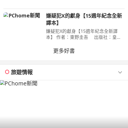
奧村。今年漫畫研究社成員們再次享受
了暑假集訓，不過奧村卻暗自煩惱著，
嫌疑犯X的獻身【15週年紀念全新
懷疑自己是否變成了
譯本】
嫌疑犯X的獻身【15週年紀念全新譯
本】 作者：東野圭吾 出版社：皇冠
文化 出版日期：2020-07-27
00:00:00 有一種愛情，永遠不會說出
更多好書
「我愛妳」， 卻比任何關係都更刻骨
銘心…… 東野圭吾：在本格推理的
旅遊情報