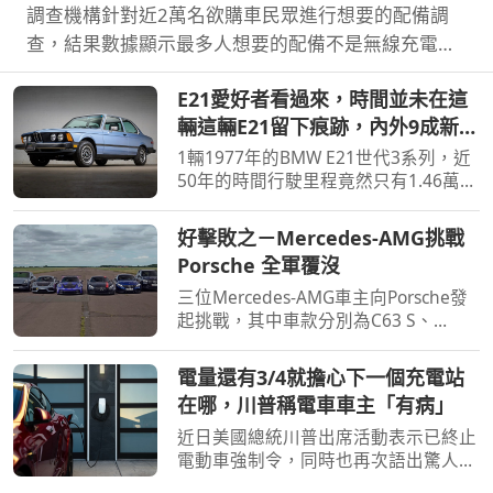
調查機構針對近2萬名欲購車民眾進行想要的配備調
查，結果數據顯示最多人想要的配備不是無線充電、
串流功能，而竟然是加熱座椅。
E21愛好者看過來，時間並未在這
輛這輛E21留下痕跡，內外9成新
里程僅1.46萬公里
1輛1977年的BMW E21世代3系列，近
50年的時間行駛里程竟然只有1.46萬公
里而已，日前於拍賣網站上進行出售，
不過因為價格太低目前流標了。
好擊敗之－Mercedes-AMG挑戰
Porsche 全軍覆沒
三位Mercedes-AMG車主向Porsche發
起挑戰，其中車款分別為C63 S、
GLE63與Mercedes-AMG GT R，而
Porsche則是Cayman GT4 RS、
電量還有3/4就擔心下一個充電站
Cayenne Coupe Turbo GT與911 GT3
在哪，川普稱電車車主「有病」
RS，結果就是賓士全軍覆沒。
近日美國總統川普出席活動表示已終止
電動車強制令，同時也再次語出驚人，
表示電動車車主有病，因為電量還有