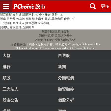
登入
註冊
PChome首頁
線上購物
24h購物
書店
露天拍賣
比比昂代購
新聞
/
氣象
股市
個人新聞台
廣告刊登
加入聯播網
全球購物
買賣租屋
支付連
國際連
Pi 拍錢包
旅遊
服務中心
買車
旅行團
汽車險推薦
線上麻將
雜誌
星座命理
會員中心
一元簡訊
直播達人
數位憑證
企業簡訊
買網址
虛擬主機
企業郵件
廣告刊登
隱私權聲明
消費者保護
兒童網路安全
About PChome
投資人聯絡
徵才
著作權保護
｜網路家庭版權所有、轉載必究
‧Copyright PChome Online
PChome Online and PChome are trademarks of PChome Online Inc.
大盤
自選股
排行
新聞
類股
分類報價
三大法人
融資融券
股市公告
個股分析