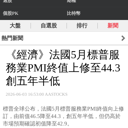
選股
期權
個股PK
比特幣
大盤
自選股
排行
新聞
熱門新聞
《經濟》法國5月標普服
務業PMI終值上修至44.3
創五年半低
2026-06-03 16:53:00 AASTOCKS
標普全球公布，法國5月標普服務業PMI終值向上修
訂，由前值46.5降至44.3，創五年半低，但仍高於
市場預期確認初值降至42.9。