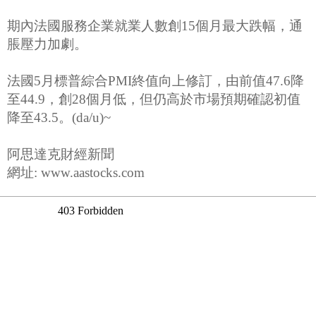
期內法國服務企業就業人數創15個月最大跌幅，通
脹壓力加劇。
法國5月標普綜合PMI終值向上修訂，由前值47.6降
至44.9，創28個月低，但仍高於市場預期確認初值
降至43.5。(da/u)~
阿思達克財經新聞
網址: www.aastocks.com