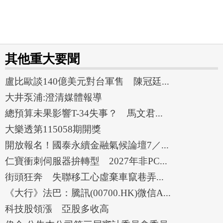
其他重大要聞
盧比歐談140億美元對台軍售 陳冠廷...
大井泵浦:澄清媒體報導
總預算未果影響T-34失事？ 馬文君...
大樂透第115058期開獎
開放報名！國泰永續金融氣候論壇7／...
仁寶衝刺伺服器拚轉型 2027年非PC...
街頭狂奔 失聯移工心虛棄車竄巷弄...
《大行》法巴：騰訊(00700.HK)微信A...
科技股領漲 亞股多收高