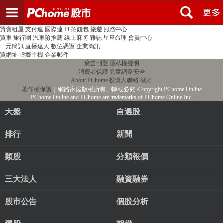
登入
註冊
PChome首頁
線上購物
24h購物
書店
露天拍賣
比比昂代購
新聞
/
氣象
股市
個人新聞台
廣告刊登
加入聯播網
全球購物
買賣租屋
支付連
國際連
Pi 拍錢包
旅遊
服務中心
買車
旅行團
汽車險推薦
線上麻將
雜誌
星座命理
會員中心
一元簡訊
直播達人
數位憑證
企業簡訊
買網址
虛擬主機
企業郵件
廣告刊登
隱私權聲明
消費者保護
兒童網路安全
About PChome
投資人聯絡
徵才
著作權保護
｜網路家庭版權所有、轉載必究
‧Copyright PChome Online
PChome Online and PChome are trademarks of PChome Online Inc.
大盤
自選股
排行
新聞
類股
分類報價
三大法人
融資融券
股市公告
個股分析