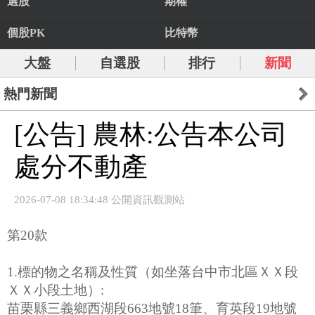
選股
期權
個股PK
比特幣
大盤
自選股
排行
新聞
熱門新聞
[公告] 農林:公告本公司
處分不動產
2026-07-08 18:34:48 公開資訊觀測站
第20款
1.標的物之名稱及性質（如坐落台中市北區ＸＸ段
ＸＸ小段土地）:
苗栗縣三義鄉西湖段663地號18筆、育英段19地號