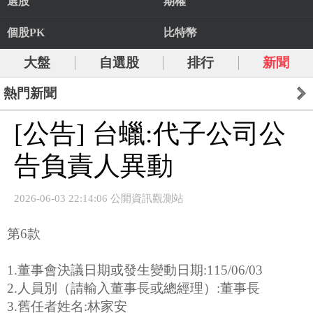
選股
期權
個股PK
比特幣
大盤
自選股
排行
新聞
熱門新聞
[公告] 台蠟:代子公司公
告負責人異動
2026-06-03 22:14:06 公開資訊觀測站
第6款
1.董事會決議日期或發生變動日期:115/06/03
2.人員別（請輸入董事長或總經理）:董事長
3.舊任者姓名:林家安