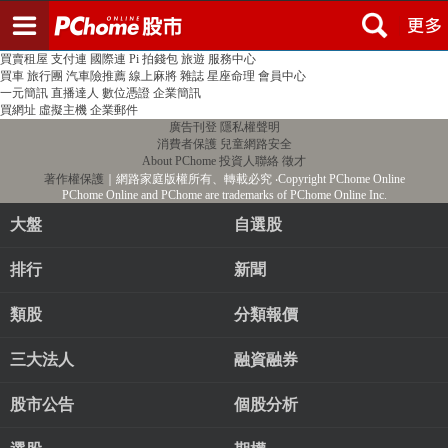
登入
註冊
PChome首頁
線上購物
24h購物
書店
露天拍賣
比比昂代購
新聞
/
氣象
股市
個人新聞台
廣告刊登
加入聯播網
全球購物
買賣租屋
支付連
國際連
Pi 拍錢包
旅遊
服務中心
買車
旅行團
汽車險推薦
線上麻將
雜誌
星座命理
會員中心
一元簡訊
直播達人
數位憑證
企業簡訊
買網址
虛擬主機
企業郵件
廣告刊登
隱私權聲明
消費者保護
兒童網路安全
About PChome
投資人聯絡
徵才
著作權保護
｜網路家庭版權所有、轉載必究
‧Copyright PChome Online
PChome Online and PChome are trademarks of PChome Online Inc.
大盤
自選股
排行
新聞
類股
分類報價
三大法人
融資融券
股市公告
個股分析