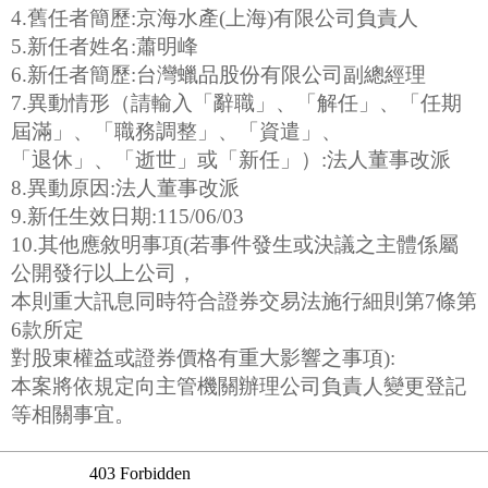
4.舊任者簡歷:京海水產(上海)有限公司負責人
5.新任者姓名:蕭明峰
6.新任者簡歷:台灣蠟品股份有限公司副總經理
7.異動情形（請輸入「辭職」、「解任」、「任期
屆滿」、「職務調整」、「資遣」、
「退休」、「逝世」或「新任」）:法人董事改派
8.異動原因:法人董事改派
9.新任生效日期:115/06/03
10.其他應敘明事項(若事件發生或決議之主體係屬
公開發行以上公司，
本則重大訊息同時符合證券交易法施行細則第7條第
6款所定
對股東權益或證券價格有重大影響之事項):
本案將依規定向主管機關辦理公司負責人變更登記
等相關事宜。