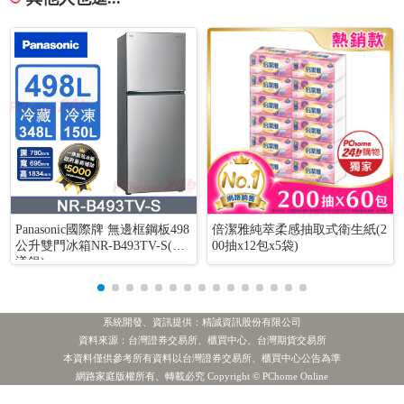
Panasonic國際牌 無邊框鋼板498
倍潔雅純萃柔感抽取式衛生紙(2
公升雙門冰箱NR-B493TV-S(晶
00抽x12包x5袋)
漾銀)
系統開發、資訊提供：精誠資訊股份有限公司
資料來源：台灣證券交易所、櫃買中心、台灣期貨交易所
本資料僅供參考所有資料以台灣證券交易所、櫃買中心公告為準
[公告] 彰銀:公告本公司115年7月份合併自結盈餘。
最新新聞
網路家庭版權所有、轉載必究 Copyright © PChome Online
[公告] 金雨:公告本公司與主要客戶採購等相關合約到期不續約
最新新聞