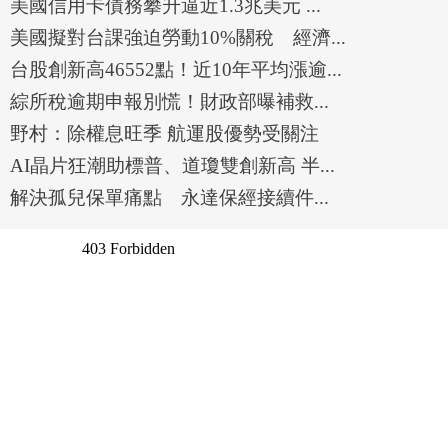
美國信用卡債務攀升逼近1.3兆美元 ...
美國擬對台課強迫勞動10%關稅 經濟...
台股創新高46552點！近10年平均漲逾...
綜所稅逾期申報別慌！財政部曝補救...
野村：除權息旺季 航運股優勢受關注
AI晶片狂潮助標普、道瓊雙創新高 半...
解決孤兒保單痛點 永達保經接續件...