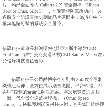
片，均已全面導入 Caliptra 2.X 安全架構（Silicon
Root of Trust, SiRoT） ，具備實體防篡改功能。透
過將安全防護直接刻劃於晶片硬體中，為資料中心
構築無懈可擊的系統安全屏障。
信驊科技董事長林鴻明(中)與萊迪斯半導體CEO
Ford Tamer(右), 美商安邁科技CEO Sanjoy Maity(左)
於信驊科技攤位合影
信驊科技子公司酷博樂今年則由 360 度全景相
機模組延伸，全方位展示結合硬體、平台軟體、AI
與IoT控制的全面性解決方案。本次展覽首次亮相
「新一代全景全速監控球機」（Omni Speed
Dome），搭載專利影像拼接技術，無需物理旋轉即