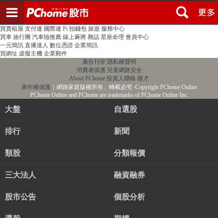
登入
註冊
PChome首頁
線上購物
24h購物
書店
露天拍賣
比比昂代購
新聞
/
氣象
股市
個人新聞台
廣告刊登
加入聯播網
全球購物
買賣租屋
支付連
國際連
Pi 拍錢包
旅遊
服務中心
買車
旅行團
汽車險推薦
線上麻將
雜誌
星座命理
會員中心
一元簡訊
直播達人
數位憑證
企業簡訊
買網址
虛擬主機
企業郵件
廣告刊登
隱私權聲明
消費者保護
兒童網路安全
About PChome
投資人聯絡
徵才
著作權保護
｜網路家庭版權所有、轉載必究
‧Copyright PChome Online
PChome Online and PChome are trademarks of PChome Online Inc.
大盤
自選股
排行
新聞
類股
分類報價
三大法人
融資融券
股市公告
個股分析