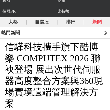
選股
期權
個股PK
比特幣
大盤
自選股
排行
新聞
熱門新聞
信驊科技攜手旗下酷博
樂 COMPUTEX 2026 聯
袂登場 展出次世代伺服
器高度整合方案與360現
場實境遠端管理解決方
案