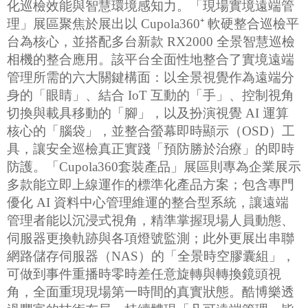
化巡檢效能與智慧環境感知力。「現場實境遠端管
理」展區聚焦於展出以 Cupola360⁺ 軟硬整合巡檢平
台為核心，並搭配多台新款 RX2000 全景智慧巡檢
相機的整合應用。該平台全面性地整合了實境遠端
管理所需的六大關鍵構面：以全景視覺作為遠端分
身的「眼睛」、結合 IoT 互動的「手」、控制視角
切換與載具移動的「腳」，以及扮演視覺 AI 運算
核心的「腦袋」，並整合螢幕即時顯示（OSD）工
具，讓安全巡檢真正實踐「預防勝於治療」的即時
防護。「Cupola360套裝產品」展區則專為企業展示
多款能立即上線運作的標準化產品方案；包含專門
優化 AI 資料中心管理維運的整合型系統，讓遠端
管理者能以沉浸式視角，精準掌握現場人員動態、
伺服器更換軌跡與各項燈號監測；此外更展出串聯
網路儲存伺服器（NAS）的「全景時空膠囊組」，
可做到事件重播時零時差任意旋轉與轉換鏡頭視
角，全面重現現場第一時間的真實狀態。酷博樂透