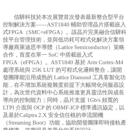
信驊科技於本次展覽首次發表最新整合型平台
控制解決方案——AST1840 輔助管理晶片搭載嵌入
式FPGA（SMC+eFPGA）。該晶片完美融合信驊科
技平台管理技術，並與低功耗可程式化解決方案領
導廠商萊迪思半導體（Lattice Semiconductor）策略
合作，首度在單一 SoC 中搭載嵌入式
FPGA（eFPGA）。AST1840 基於 Arm Cortex-M4
處理系統與 25K LUT 的可程式化邏輯整合，讓開
發團隊能沿用成熟的 Lattice Diamond 工具客製化功
能，在不增加系統複雜度前提下大幅簡化伺服器設
計，為次世代資料中心系統推進更具靈活性與成長
導向的控制能力；同時，晶片支援 1Gb/s 頻寬的
LTPI 介面與 OCP 的 OBMF-ICP 標準通訊協定，以
及基於Caliptra 2.X 安全信任根的串流開機
（Streaming Boot）功能，協助開發團隊即時接軌產