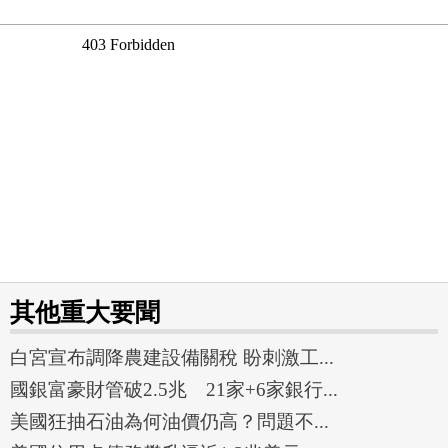
其他重大要聞
白宮宣布調降農建設備關稅 盼刺激工...
國銀富豪財管破2.5兆 21家+6家銀行...
美國狂抽石油為何油價仍高？問題不...