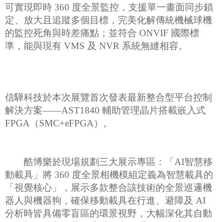
可實現即時 360 度全景監控，支援單一畫面同步鎖
定、放大且追蹤多個目標，完美化解傳統機械球機
的監控死角與時差痛點；並符合 ONVIF 國際標
準，能與現有 VMS 及 NVR 系統無縫相容。
信驊科技於本次展覽首次發表最新整合型平台控制
解決方案——AST1840 輔助管理晶片搭載嵌入式
FPGA（SMC+eFPGA）。
酷博樂於現場規劃三大展示專區：「AI智慧移
動載具」將 360 度全景相機模組定義為智慧載具的
「視覺核心」，展示多款整合該技術的全景巡邏機
器人與機器狗，確保移動載具在行進、避障及 AI
分析時皆具備零盲區的環景視野，大幅深化其自動