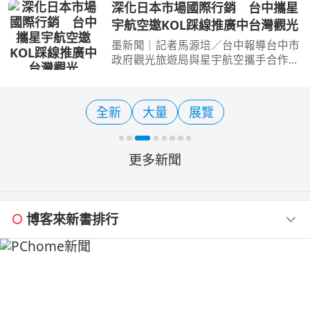
影響力新視野 法蘭瓷編譯 在極端高溫
深化日本市場國際行銷 台中攜星
席捲日本及東亞其他地區之際，東京一
宇航空邀KOL踩線推廣中台灣觀光
家動物園的三隻獅子在一週內
墨新聞｜記者馬源培／台中報導台中市
政府觀光旅遊局與星宇航空攜手合作辦
理日本航線行銷，邀請日本KOL至台中
及中台灣地區進行觀光踩線，透過實地
體驗台中「山、海、屯、城」多元觀光
全新
大量
展覽
特色，結合KOL社群影響
更多新聞
博客來新書排行