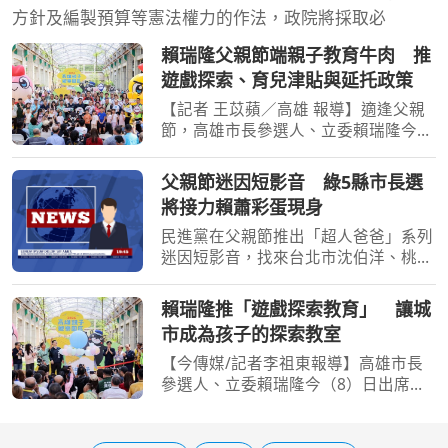
方針及編製預算等憲法權力的作法，政院將採取必
賴瑞隆父親節端親子教育牛肉 推
遊戲探索、育兒津貼與延托政策
【記者 王苡蘋／高雄 報導】適逢父親
節，高雄市長參選人、立委賴瑞隆今
（8）日出席高雄親子遊樂園區開幕典
禮，與大小朋友體驗園區設施，並向爸
父親節迷因短影音 綠5縣市長選
爸及代父職者送上節日祝福。繼日前提
將接力賴蕭彩蛋現身
出「2030雙語之都」七大
民進黨在父親節推出「超人爸爸」系列
迷因短影音，找來台北市沈伯洋、桃園
市黃世杰、新竹市莊競程、宜蘭縣林國
漳及南投縣(溫)世政等5名縣市長參選人
賴瑞隆推「遊戲探索教育」 讓城
接力入鏡，宣傳「國家陪你一起養」人
市成為孩子的探索教室
口政策；總統賴清德
【今傳媒/記者李祖東報導】高雄市長
參選人、立委賴瑞隆今（8）日出席高
雄親子遊樂園區開幕典禮，與大小朋友
一同體驗園區設施，並向所有爸爸及代
父職者送上父親節祝福。繼日前提出