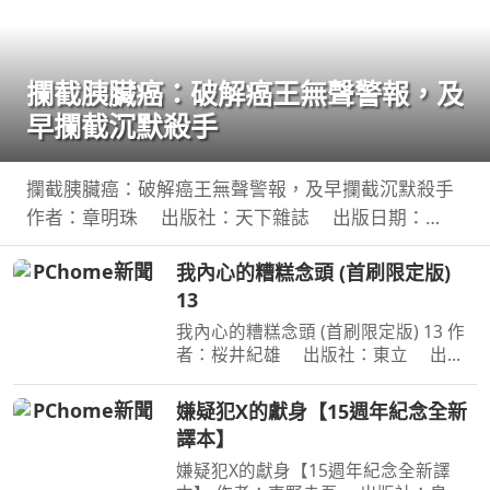
攔截胰臟癌：破解癌王無聲警報，及
早攔截沉默殺手
攔截胰臟癌：破解癌王無聲警報，及早攔截沉默殺手
作者：章明珠 出版社：天下雜誌 出版日期：
2026-08-04 00:00:00 定期健檢正常，為何仍得胰臟
我內心的糟糕念頭 (首刷限定版)
癌？ 台大權威醫師25年篩檢實證， 鎖定胰臟癌關鍵1
13
公分，
我內心的糟糕念頭 (首刷限定版) 13 作
者：桜井紀雄 出版社：東立 出版
日期：2026-07-29 00:00:00 這次居然
開始同居？時間是測驗即將到來的寒
嫌疑犯X的獻身【15週年紀念全新
假。京太郎居然面臨得到山田家寄住的
譯本】
狀況！住在同一個屋簷
嫌疑犯X的獻身【15週年紀念全新譯