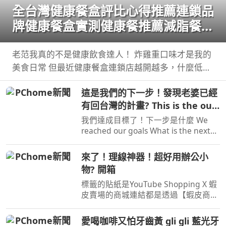
全台灣健康餐盒評比心得推薦連鎖品
牌健康餐盒實測健康餐推薦減脂餐低
卡高蛋白健身餐盒到底哪家最好吃連
外食族重口味的人也愛吃的 CP值最
老范我真的不是健康飲食達人！ 炸雞重口味才是我的
美食日常 但最近健康餐盒連鎖店越開越多，什麼低卡
高是哪一家
低GI高蛋白減脂 ...
這是我們的下一步！發現老婆已經
有回台灣的計畫? This is the our
next step
我們達成目標了！下一步是什麼 We
reached our goals What is the next
step? 8/8-8/23 IM JONAS 穀卡卡 專屬
限時團購
來了！理線神器！超好用辦公小
物? 開箱
標籤的貼紙是YouTube Shopping X 蝦
皮賣場的商城連結都是透過【蝦皮商
城/ 蝦皮優選/ 蝦皮直營】官方認證賣
家不一定都是我購買 ...
愛喝咖啡又怕牙齒黃 gli gli 藍光牙