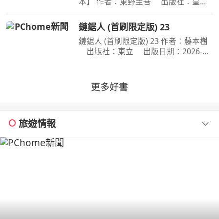
本】 作者：東野圭吾 出版社：皇冠
文化 出版日期：2020-07-27
00:00:00 有一種愛情，永遠不會說出
鏈鋸人 (首刷限定版) 23
「我愛妳」， 卻比任何關係都更刻骨
鏈鋸人 (首刷限定版) 23 作者：藤本樹
銘心…… 東野圭吾：在本格推理的
出版社：東立 出版日期：2026-
07-16 00:00:00 為了阻止戰爭惡魔盤算
的恐怖計畫，小死要求淀治出手相助，
與此同時想消除死之惡魔的公安也企圖
更多好書
與淀治接觸。夾在兩
旅遊情報