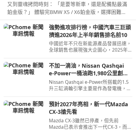
又到靈魂拷問時刻： 「是要等新車，還是配備點最滿
鉑金版？」 體驗完BMW X5 / X6鉑金版，選擇困難如
我，彷彿有了理直氣壯答案。
強勢進攻排行榜，中國汽車三巨頭
擠進2026年上半年銷售排名前10
中國近年不只在新能源產品發展迅速，
全球銷售也展現強大企圖心，2025年
汽車品牌全球銷售排名僅有BYD和吉利
進入前10名，不過今年上半年奇瑞也加
不加一滴油，Nissan Qashqai
入前10名了。
e‑Power一桶油跑1,980公里創金
氏世界紀錄
Nissan Qashqai e‑Power所搭載的1.5
升三缸渦輪引擎主要是作為發電機，因
此不時就能替電池進行充電直到沒油，
這也讓Qashqai e‑Power擁有高效的里
預計2027年亮相，新一代Mazda
程表現，日前就創下非純電與PHEV行
CX-3搶先看
駛里程最高金氏世界紀錄…
Mazda CX-3雖然已停產，但先前
Mazda已表示會推出下一代CX-3，而就
在近日Mazda於會議報告中就透露了新