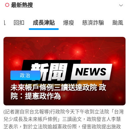
最新熱搜
風
回扣
成長津貼
爆瘦
慈濟詐騙
颱風
政治
未來帳戶條例三讀送達政院 政
院：提憲政作為
(記者謝自宗台北報導)行政院今天下午收到立法院「台灣
兒少成長及未來帳戶條例」三讀函文，政院發言人李慧
芝表示，對於立法院逾越憲政份際，侵害政院提出施政