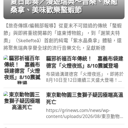
夏日節奏／漫遊瑞典～音樂、療癒
桑拿、美味歡樂螯蝦節
【旅奇傳媒/編輯部報導】從夏末不可錯過的傳統「螯蝦
節」與即將重磅開幕的「遠東博物館」，到「謝萊夫特
奧」（Skellefteå）首創的純電「紫水晶桑拿」體驗，還
將聚焦瑞典享譽全球的流行音樂文化，呈獻斯德
驅邪祈福百年傳統！ 嘉義布袋建
德宮「火燈夜巡」8/10震撼登場
布袋過溝建德宮「火燈夜巡」，即將於
8月10日至12日連續三天盛大登場！
（圖／嘉義縣政府）【記者陳夏恩／綜
合報導】每年農曆七月來臨前，嘉義布
東京動物園三隻獅子疑因極端高溫
袋有一場流傳超過百年的神秘儀式，沒
死亡
有炫目的煙火，也沒有華
https://grinews.com/news/wp-
content/uploads/2026/08/東京動物園
三隻獅子疑因極端高溫死亡.mp3 草根