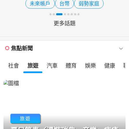
未來帳戶
台幣
弱勢家庭
「2030雙語之都」七大政見
更多話題
焦點新聞
社會
旅遊
汽車
體育
娛樂
健康
職
旅遊