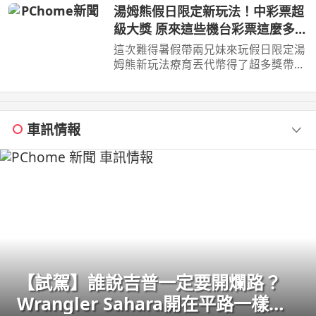
062985552 ...
湯姆熊假日限定新玩法！中彩票超
級大獎 原來這些機台彩票這麼多！
【Bobo TV】
這次難得暑假帶兩兄妹來玩假日限定湯
姆熊新玩法療育丟代幣得了超多獎帶兩
兄妹去玩其他機台意外得到超多彩票！
我們的蹦蹦 ...
車訊情報
【試駕】誰說吉普一定要開爛路？
Wrangler Sahara開在平路一樣