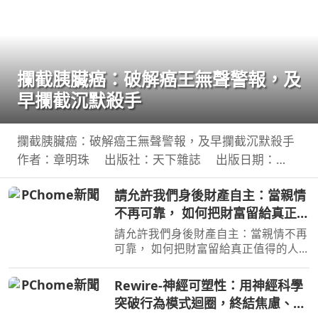
攔截胰臟癌：破解癌王無聲警報，及
早攔截沉默殺手
攔截胰臟癌：破解癌王無聲警報，及早攔截沉默殺手
作者：章明珠 出版社：天下雜誌 出版日期：
2026-08-04 00:00:00 定期健檢正常，為何仍得胰臟
請允許我們身後財產自主：當親情
癌？ 台大權威醫師25年篩檢實證， 鎖定胰臟癌關鍵1
不再可靠， 如何把財富留給真正值
公分，
得的人
請允許我們身後財產自主：當親情不再
可靠， 如何把財富留給真正值得的人
作者：高愛倫 出版社：天下雜誌
出版日期：2026-07-02 00:00:00 當人
Rewire-神經可塑性：用神經科學
心失去分寸，再高明的遺囑規劃也可能
突破行為模式迴圈，終結焦慮、恐
成為空談當人性貪婪暴