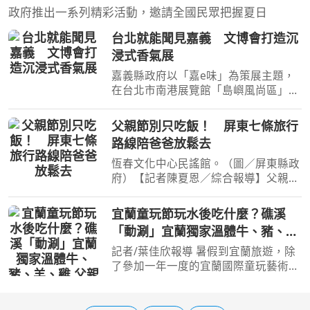
政府推出一系列精彩活動，邀請全國民眾把握夏日
台北就能聞見嘉義 文博會打造沉
浸式香氣展
嘉義縣政府以「嘉e味」為策展主題，
在台北市南港展覽館「島嶼風尚區」打
造充滿感官記憶與地方故事的嘉義縣展
區。（圖／嘉義縣政府）【記者陳夏恩
父親節別只吃飯！ 屏東七條旅行
／綜合報導】2026臺灣文博會自8月6
路線陪爸爸放鬆去
日起在台北南港展覽館盛
恆春文化中心民謠館。（圖／屏東縣政
府）【記者陳夏恩／綜合報導】父親節
除了吃大餐、送禮物，今年不妨換個方
式，把最珍貴的陪伴留給爸爸。屏東縣
宜蘭童玩節玩水後吃什麼？礁溪
政府今年特別規劃七大父親節主題遊
「動涮」宜蘭獨家溫體牛、豬、
程，從城市藝文、客庄鐵
羊、雞 父親節聚餐新選擇
記者/葉佳欣報導 暑假到宜蘭旅遊，除
了參加一年一度的宜蘭國際童玩藝術
節、走訪礁溪泡湯景點，美食更是親子
行程中不可缺少的一站。位於礁溪的
「動涮溫體涮涮鍋」，主打宜蘭獨家一