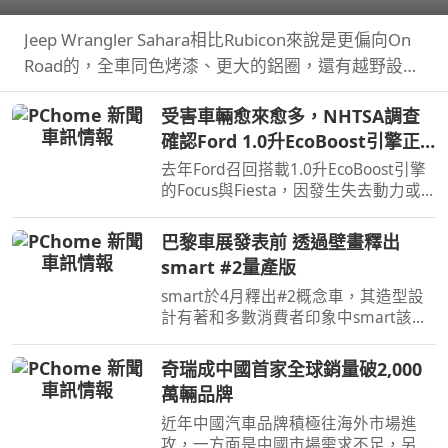
順！
Jeep Wrangler Sahara相比Rubicon來說是更偏向On
Road的，全車同色烤漆、更大的鋁圈，還有越野設
定，但這不表示Sahara的越野能力就比較弱，絕大多
受害車輛愈來愈多，NHTSA調查
數的越野路面Sahara還是可以輕鬆通過，但就跟標題
確認Ford 1.0升EcoBoost引擎正
講的一樣…
時皮帶會產生碎屑導致引擎鎖死
去年Ford召回搭載1.0升EcoBoost引擎
的Focus與Fiesta，因發生失去動力或
引擎鎖死情況，對此NHTSA也進入調
查，之後甚至還擴大範圍和技術工程分
巴黎車展發表前 透過壁畫釋出
析，如今則確認原因了。
smart #2量產版
smart於4月釋出#2概念車，其造型設
計有著和多數消費者印象中smart該有
的樣貌，同時也預告#2戶在巴黎車展亮
相，近日smart就透過壁畫公布#2量產
奇瑞成中國首家全球銷量破2,000
版樣貌。
萬輛品牌
近年中國汽車品牌積極往海外市場進
攻，一方面是中國市場需求不足，另一