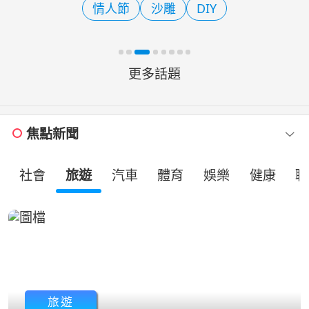
情人節
沙雕
DIY
次集結溫體牛、豬、羊及溫
更多話題
焦點新聞
社會
旅遊
汽車
體育
娛樂
健康
職
旅遊