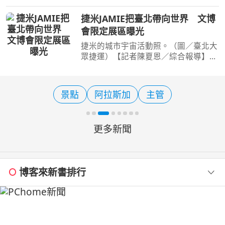
【旅遊經 洪書瑱報導】 外澳坐擁山海
交織的自然景觀、豐富的漁村文化及深
捷米JAMIE把臺北帶向世界 文博
厚的海洋生活底蘊，是東北角極具代表
會限定展區曝光
性的旅遊據點，也是國
捷米的城市宇宙活動照。（圖／臺北大
眾捷運）【記者陳夏恩／綜合報導】今
年臺灣文化創意博覽會，不只有設計品
牌與創意作品值得朝聖，臺北捷運超人
氣原創IP「捷米JAMIE」也再次現身文
景點
阿拉斯加
主管
博會，帶著全新打造的
更多新聞
博客來新書排行