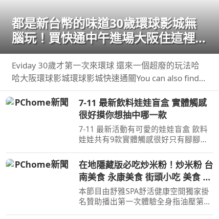
都是新台幣的味道30歲環球影城無
腦玩！買快通中午進場大阪住這裡好
方便！
Eviday 30歲才第一次來環球 還來一個超廢的玩法哈
哈大阪環球影城環球影城快速通關You can also find
me here 合作/ ...
7-11 最新飲料娃娃盲盒 實體觸感
很好摸你想抽中哪一款
7-11 最新活動有可愛的娃娃盲盒 飲料
娃娃共有9款實體觸感很好只有腳腳沒
有手也沒有磁吸蠻大一隻的，大尺寸吊
環掛在包包 ...
在地隱藏版必吃炒米粉！炒米粉 台
南美食 永康美食 街頭小吃 美食 美
食推薦 旅遊 fyp food
本節目由舒雅SPA舒活健康空間獨家掛
taiwanfood streetfood
名贊助播出第一次體驗全身指油壓第二
小時499元台南市安平區育平五街79號