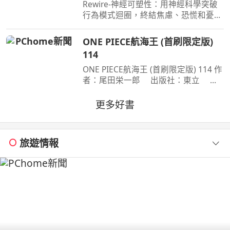
慌和憂鬱，實現最佳的心理健康
Rewire-神經可塑性：用神經科學突破
行為模式迴圈，終結焦慮、恐慌和憂
鬱，實現最佳的心理健康 作者：妮可•
維諾拉（Nicole Vignola） 出版社：麥
ONE PIECE航海王 (首刷限定版)
田 出版日期：2024-05-30 00:00:00 ＜
114
內容簡介＞ 無法
ONE PIECE航海王 (首刷限定版) 114 作
者：尾田栄一郎 出版社：東立 出
版日期：2026-08-03 00:00:00 消失在
歷史黑暗當中的「諸神峽谷事件」，其
更多好書
全貌終於即將揭曉！席捲號稱最可怕海
賊團的洛克斯海賊團
旅遊情報