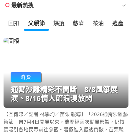
最新熱搜
回扣
父親節
爆瘦
慈濟
茶油
遺產
消費
通霄沙雕精彩不間斷 8/8風箏展
演、8/16情人節浪漫放閃
【互傳媒／記者 林學均／苗栗 報導】「2026通霄沙雕藝
術節」自7月4日開展以來，雖歷經兩次颱風影響，仍持
續吸引各地民眾前往參觀。暑假進入最後倒數，苗栗縣