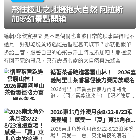
飛往極北之地擁抱大自然 阿拉斯
加夢幻景點開箱
編輯/鄭欣宜撰文 是不是偶爾也會被日常的瑣事壓得喘不
過氣，好想乾脆蒸發逃離這個喧囂的城市？那就把假單
扔給主管，跟著自己的心飛去淨土阿拉斯加吧！那裡沒
有回不完的訊息，只有震撼心靈的大自然與洗滌靈
循著茶香跑進雲霧山林！ 2026嘉
義阿里山茶香雲徑接力賽開放報名
2026阿里山茶香雲徑接力賽即將開
跑。（圖／嘉義縣政府）【記者陳夏恩
／綜合報導】阿里山不只有日出、雲海
和森林鐵道，今年還多了一個讓人想立
2026東北角外澳月夜8/22-8/23浪
刻安排旅行的理由。嘉義縣推出全新升
漫登場！ 感受一「夏」東北角夜的
級的「2026阿里山茶香雲徑
浪漫！
2026東北角外澳月夜8/22-8/23浪漫登
場！ 感受一「夏」東北角夜的浪漫！