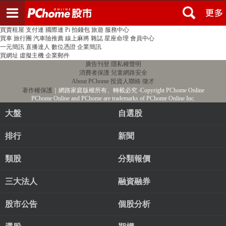
登入
註冊
PChome首頁
線上購物
24h購物
書店
露天拍賣
比比昂代購
新聞
/
氣象
股市
個人新聞台
廣告刊登
加入聯播網
全球購物
買賣租屋
支付連
國際連
Pi 拍錢包
旅遊
服務中心
買車
旅行團
汽車險推薦
線上麻將
雜誌
星座命理
會員中心
一元簡訊
直播達人
數位憑證
企業簡訊
買網址
虛擬主機
企業郵件
廣告刊登
隱私權聲明
消費者保護
兒童網路安全
About PChome
投資人聯絡
徵才
著作權保護
｜網路家庭版權所有、轉載必究
‧Copyright PChome Online
PChome Online and PChome are trademarks of PChome Online Inc.
大盤
自選股
排行
新聞
類股
分類報價
三大法人
融資融券
股市公告
個股分析