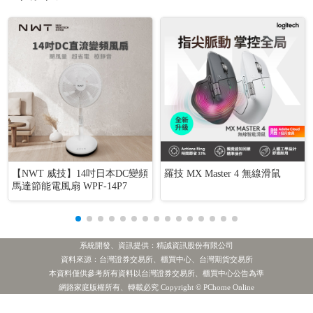
【NWT 威技】14吋日本DC變頻
羅技 MX Master 4 無線滑鼠
馬達節能電風扇 WPF-14P7
系統開發、資訊提供：精誠資訊股份有限公司
資料來源：台灣證券交易所、櫃買中心、台灣期貨交易所
本資料僅供參考所有資料以台灣證券交易所、櫃買中心公告為準
[公告] 強生:公告本公司股票面額由「新台幣10元」變更為「新台幣5元」公告期間：115年7月22日至115年10月21日
網路家庭版權所有、轉載必究 Copyright © PChome Online
熱門新聞
1.長榮航
2.統 一
3.緯 創
4.主動統一全球創新
外資買超