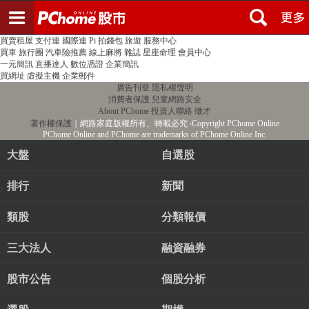
登入
註冊
PChome首頁
線上購物
24h購物
書店
露天拍賣
比比昂代購
新聞
/
氣象
股市
個人新聞台
廣告刊登
加入聯播網
全球購物
買賣租屋
支付連
國際連
Pi 拍錢包
旅遊
服務中心
買車
旅行團
汽車險推薦
線上麻將
雜誌
星座命理
會員中心
一元簡訊
直播達人
數位憑證
企業簡訊
買網址
虛擬主機
企業郵件
廣告刊登
隱私權聲明
消費者保護
兒童網路安全
About PChome
投資人聯絡
徵才
著作權保護
｜網路家庭版權所有、轉載必究
‧Copyright PChome Online
PChome Online and PChome are trademarks of PChome Online Inc.
大盤
自選股
排行
新聞
類股
分類報價
三大法人
融資融券
股市公告
個股分析