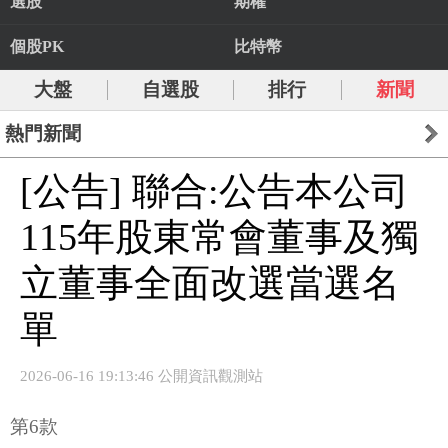
選股
期權
個股PK
比特幣
大盤
自選股
排行
新聞
熱門新聞
[公告] 聯合:公告本公司
115年股東常會董事及獨
立董事全面改選當選名
單
2026-06-16 19:13:46 公開資訊觀測站
第6款