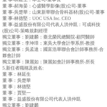
董 事-郝海晏：心盛醫學影像(股)公司-董事
董 事-吳楚華：山東新華聯合骨科器材(股)公司-董事
董 事-林德堅：UOC USA Inc. CEO
董 事-益盛股份有限公司代表人洪仲凱：可成科技
(股)公司-策略規劃經理
獨立董事：劉建麟：臺北榮民總醫院-顧問醫師
獨立董事：李坤璋：東吳大學會計學系所-教授
獨立董事：吳孟達：國富浩華聯合會計師事務所-合
夥會計師
獨立董事：陳麗如：陳麗如會計師事務所-所長
5.新任者職稱及姓名:
董 事：林延生
董 事：吳楚華
董 事：林德堅
董 事：賈堅一
董 事：益盛股份有限公司代表人洪仲凱
獨立董事：劉建麟