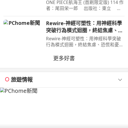
ONE PIECE航海王 (首刷限定版) 114 作
者：尾田栄一郎 出版社：東立 出
版日期：2026-08-03 00:00:00 消失在
歷史黑暗當中的「諸神峽谷事件」，其
Rewire-神經可塑性：用神經科學
全貌終於即將揭曉！席捲號稱最可怕海
突破行為模式迴圈，終結焦慮、恐
賊團的洛克斯海賊團
慌和憂鬱，實現最佳的心理健康
Rewire-神經可塑性：用神經科學突破
行為模式迴圈，終結焦慮、恐慌和憂
鬱，實現最佳的心理健康 作者：妮可•
維諾拉（Nicole Vignola） 出版社：麥
更多好書
田 出版日期：2024-05-30 00:00:00 ＜
內容簡介＞ 無法
旅遊情報