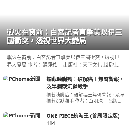
戰火在窗前：白宮記者直擊美以伊三
國衝突，透視世界大變局
戰火在窗前：白宮記者直擊美以伊三國衝突，透視世
界大變局 作者：張經義 出版社：天下文化出版社
出版日期：2026-07-31 00:00:00 新聞告訴你，今
攔截胰臟癌：破解癌王無聲警報，
天哪裡又開火； 這本書告訴你，世界為什麼走到今
及早攔截沉默殺手
天。
攔截胰臟癌：破解癌王無聲警報，及早
攔截沉默殺手 作者：章明珠 出版
社：天下雜誌 出版日期：2026-08-
04 00:00:00 定期健檢正常，為何仍得
ONE PIECE航海王 (首刷限定版)
胰臟癌？ 台大權威醫師25年篩檢實
114
證， 鎖定胰臟癌關鍵1公分，