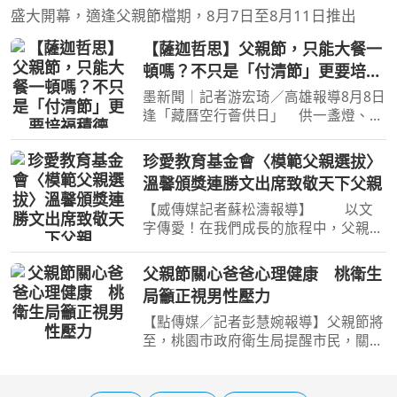
盛大開幕，適逢父親節檔期，8月7日至8月11日推出
【薩迦哲思】父親節，只能大餐一
頓嗎？不只是「付清節」更要培福
積德
墨新聞｜記者游宏琦／高雄報導8月8日
逢「藏曆空行薈供日」 供一盞燈、吃
一天素、省下吃大餐的錢，找個公益單
位～「佈施行善」 把對父親的愛化
珍愛教育基金會〈模範父親選拔〉
為福德資糧 【宗教文化專欄／記者 游
溫馨頒獎連勝文出席致敬天下父親
宏琦 編輯】 每年8月8
【威傳媒記者蘇松濤報導】 以文
字傳愛！在我們成長的旅程中，父親往
往是那默默付出的身影，也是孩子心中
的靠山。為了表達對這份偉大角色的敬
父親節關心爸爸心理健康 桃衛生
意，珍愛教育基金會今(8/7)舉辦第二屆
局籲正視男性壓力
「模範父親選拔暨徵文
【點傳媒／記者彭慧婉報導】父親節將
至，桃園市政府衛生局提醒市民，關心
爸爸的身體健康，也別忽略心理健康。
許多男性長期肩負家庭、工作與經濟責
任，習慣將壓力放在心裡、不輕易向他