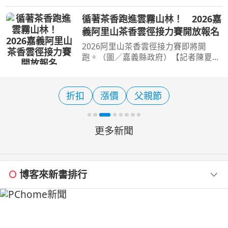
節，不妨換個方式陪爸爸過節！
「2026台東最美星空音樂會」成功場
循著茶香跑進雲霧山林！ 2026嘉
將於8月8日晚間登場，雖然原本規劃在
義阿里山茶香雲徑接力賽開放報名
三仙台沙灘舉辦，但因日前接連受
2026阿里山茶香雲徑接力賽即將開
跑。（圖／嘉義縣政府）【記者陳夏恩
／綜合報導】阿里山不只有日出、雲海
和森林鐵道，今年還多了一個讓人想立
刻安排旅行的理由。嘉義縣推出全新升
折扣
漲價
父親節
級的「2026阿里山茶香雲徑
更多新聞
博客來新書排行