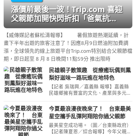
漲價前最後一波！Trip.com 喜迎
父親節加開快閃折扣「爸氣抗
漲」
【威傳媒記者蘇松濤報導】 暑假旅遊熱潮延續，計
畫下半年出遊的旅客注意了！因應8月9日燃油附加費調
漲，全球領先的線上旅遊平台Trip.com特別結合父親節檔
期，即日起至 8 月 8 日晚間11點59分 推出限時
民雄親子散策趣 從療癒玩偶到鳳
梨好滋味一路玩進在地特色
【記者 吳瑞興／嘉義縣 報導】嘉義縣
民雄鄉擁有豐富的文化、產業與多元體
驗，無論是喜歡可愛玩偶、金工工藝、
歷史文化，還是熱愛美食與農產，都能
今夏最浪漫夜晚來了！ 台東最美
找到適合親子同遊的旅遊樂趣。嘉義縣
星空攜手乱彈阿翔陪你過父親節
文化觀光局推薦家長們
最美星空成功場。（圖／台東縣政府）
【記者陳夏恩／綜合報導】今年父親