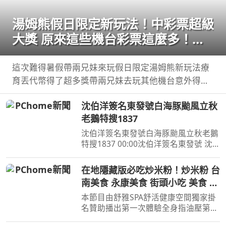
湯姆熊假日限定新玩法！中彩票超級
大獎 原來這些機台彩票這麼多！
【Bobo TV】
這次難得暑假帶兩兄妹來玩假日限定湯姆熊新玩法療
育丟代幣得了超多獎帶兩兄妹去玩其他機台意外得到
超多彩票！ 我們的蹦蹦 ...
沈伯洋簽名東發號白海豚颱風立秋
老鵝特搜1837
沈伯洋簽名東發號白海豚颱風立秋老鵝
特搜1837 00:00沈伯洋簽名東發號 沈
伯洋饒河夜市掃街拜票 米其林推薦老
店 ...
在地隱藏版必吃炒米粉！炒米粉 台
南美食 永康美食 街頭小吃 美食 美
食推薦 旅遊 fyp food
本節目由舒雅SPA舒活健康空間獨家掛
taiwanfood streetfood
名贊助播出第一次體驗全身指油壓第二
小時499元台南市安平區育平五街79號