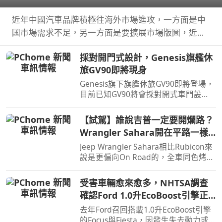
近年中國汽車品牌積極往海外市場進攻，一方面是中
國市場需求不足，另一方面是要擴展市場版圖，近日
奇瑞宣布全球累積銷量突破2,000萬輛，也是第一家
採對開門式設計，Genesis旗艦休
達此成績的中國汽車品牌。
旅GV90即將現身
Genesis旗下旗艦休旅GV90即將登場，
目前已知GV90將會採對開式車門設
計，而動力部分預計將會純電系統。
【試駕】誰說吉普一定要開爛路？
Wrangler Sahara開在平路一樣
順！
Jeep Wrangler Sahara相比Rubicon來
說是更偏向On Road的，全車同色烤
漆、更大的鋁圈，還有越野設定，但這
不表示Sahara的越野能力就比較弱，
受害車輛愈來愈多，NHTSA調查
絕大多數的越野路面Sahara還是可以
確認Ford 1.0升EcoBoost引擎正
輕鬆通過，但就跟標題講的一樣…
時皮帶會產生碎屑導致引擎鎖死
去年Ford召回搭載1.0升EcoBoost引擎
的Focus與Fiesta，因發生失去動力或