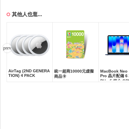
其他人也逛...
AirTag (2ND GENERA
GP
統一超商10000元虛擬
MacBook Neo 
TION) 4 PACK
金屬
Pro 晶片配備 6
商品卡
動
PU、5 核心 GP
核心神經網路引擎
記憶體 512GB 