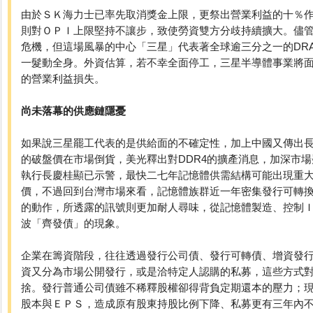
由於ＳＫ海力士已率先取消獎金上限，更祭出營業利益的十％
則對ＯＰＩ上限堅持不讓步，致使勞資雙方分歧持續擴大。儘
危機，但這場風暴的中心「三星」代表著全球逾三分之一的DR
一髮動全身。外資估算，若不幸全面停工，三星半導體事業將面
的營業利益損失。
尚未落幕的供應鏈隱憂
如果說三星罷工代表的是供給面的不確定性，加上中國又傳出
的破盤價在市場倒貨，美光釋出對DDR4的擴產消息，加深市
執行長慶桂顯已示警，最快二七年記憶體供需結構可能出現重
價，不過回到台灣市場來看，記憶體族群近一年密集發行可轉
的動作，所透露的訊號則更加耐人尋味，從記憶體製造、控制
波「齊發債」的現象。
企業在籌資階段，往往透過發行公司債、發行可轉債、增資發
資又分為市場公開發行，或是洽特定人認購的私募，這些方式
捨。發行普通公司債雖不稀釋股權卻得背負定期還本的壓力；
股本與ＥＰＳ，造成原有股東持股比例下降、私募更有三年內