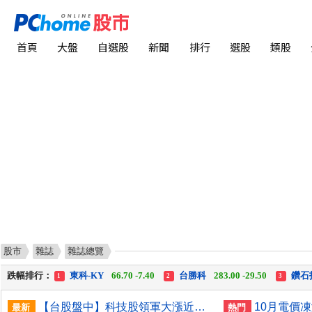
首頁
大盤
自選股
新聞
排行
選股
類股
股市
雜誌
雜誌總覽
漲幅排行：
台達電
1,815.00 +165.00
新 纖
24.75 +2.25
台
1
2
3
跌幅排行：
東科-KY
66.70 -7.40
台勝科
283.00 -29.50
鑽石
1
2
3
漲停排行：
佳 大
18.70 +1.70
尖 點
434.50 +39.50
志 
1
2
3
【台股盤中】科技股領軍大漲近千點 站上45000點大關
最新
熱門