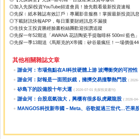
◎加入先探i投資YouTube頻道會員！搶先觀看最新投資速報
◎先探﹝紙本雜誌有效訂戶﹞專屬影音服務！掌握最新投資訊
◎下載財訊快報APP，每日重要財經訊息不漏接
◎生技女王投資勝經臉書粉絲團歡迎按讚追蹤
◎先探一年52期送「AWANA 花語陶瓷手提咖啡杯 500ml 藍色
◎先探一季13期送《馬斯克的X帝國：矽谷最瘋狂！一場價值4
其他相關雜誌文章
謝金河：市場焦點在AI科技硬體上游 波灣衝突的可控性
謝金河：財報是一面照妖鏡，擁擠交易撞擊熱門股
( 202
矽島下的設備股十年大運
( 2026-07-01 先探投資週刊)
謝金河：台股底氣強大，興櫃有很多臥虎藏龍股
( 2026-
MANGOS科技新帝國－Meta、谷歌挺過三世代…芒果