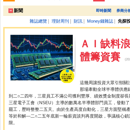
跌停排行：
東科-KY
66.70 -7.40
1
新聞
即時新聞
券商分
雜誌總覽
理財周刊
財訊
Money錢雜誌
先探
│
│
│
│
ＡＩ缺料
體籌資賽
(2
這幾周讓投資大眾引頸關
那場牽動全球半導體供應
到二○二四年，三星員工不滿公司獲利豐厚、績效獎金制度卻長
三星電子工會（NSEU）主導的數萬名半導體部門員工，發動
罷工，歷時整整二五天。由於生產高度自動化，三星方面堅稱
等於和解—二○二五年底新一輪薪資談判再度開啟，爭議核心鎖
限。