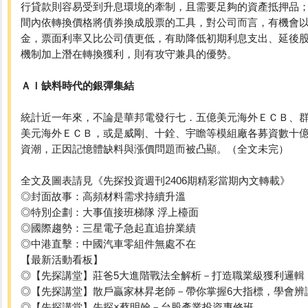
行貸款則容易受到升息環境的牽制，且需要足夠的資產抵押品
間內依轉換價格將債券換成股票的工具，對公司而言，有機會
金，票面利率又比公司債更低，有助降低初期利息支出、延後
機制加上潛在轉換獲利，則有攻守兼具的優勢。
ＡＩ缺料時代的銀彈集結
統計近一年來，不論是華邦電發行七．五億美元海外ＥＣＢ、
美元海外ＥＣＢ，或是威剛、十銓、宇瞻等模組廠各募資數十
資潮，正因記憶體缺料與漲價問題而被凸顯。（全文未完）
全文及圖表請見《先探投資週刊2406期精彩當期內文轉載》
◎封面故事：高頻材料需求持續升溫
◎特別企劃：大事值接班梯隊 浮上檯面
◎國際趨勢：三星電子急起直追拚業績
◎中港直擊：中國汽車零組件無處不在
【最新活動看板】
◎【先探講堂】莊爸5大進階戰法全解析－打造職業級獲利邏輯
◎【先探講堂】散戶贏家林昇老師－帶你掌握6大指標，學會辨
◎【先探講堂】先探×蔡明翰－台股產業投資專修班