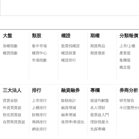
大盤
類股
權證
期權
分類報價
加權指數
集中市場
股票找權證
期貨商品
上市/上櫃
櫃買指數
櫃買中心
權證篩選
期貨價差
產業股
市場指數
權證排行
集團股
概念股
三大法人
排行
融資融券
專欄
券商分析
買賣金額
上市排行
餘額統計
箱波均解盤
研究報告
外資買賣超
上櫃排行
融資增減
名人理財
今日盤勢分
投信買賣超
財務排行
融券增減
股票超入門
自營商買賣超
籌碼排行
使用率/券資比
理財我最大
網友排行
先探專欄