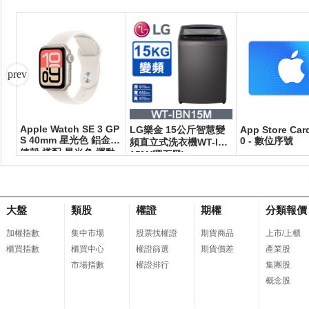
Apple Watch SE 3 GP
擬
LG樂金 15公斤智慧變
App Store Car
S 40mm 星光色 鋁金屬
0 - 數位序號
頻直立式洗衣機WT-IBN
錶殼 搭配 星光色 運動
15M(曜石黑)
錶帶
大盤
類股
權證
期權
分類報價
加權指數
集中市場
股票找權證
期貨商品
上市/上櫃
櫃買指數
櫃買中心
權證篩選
期貨價差
產業股
市場指數
權證排行
集團股
概念股