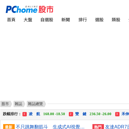
首頁
大盤
自選股
新聞
排行
選股
類股
股市
雜誌
雜誌總覽
漲幅排行：
川 湖
11,110.00 +1,010.00
中化生
35.75 +3.25
1
2
3
跌幅排行：
凌 航
168.00 -18.50
雙 鍵
236.50 -26.00
禾
1
2
3
漲停排行：
中化生
35.75 +3.25
川 湖
11,110.00 +1,010.00
1
2
3
不只跳舞翻筋斗 生成式AI視覺搶攻人形機器人聰明大腦
最新
熱門