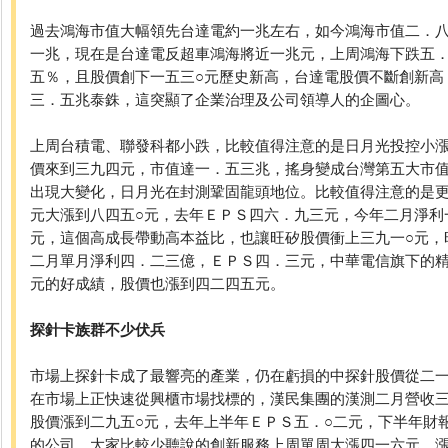
過去鴻海市值大幅領先台達電約一兆左右，如今鴻海市值二．
一兆，現在是台達電反超車鴻海將近一兆元，上周鴻海下跌五
五％，且股價創下一五三○元歷史新高，台達電股價不斷創新高
三．五兆泰銖，這突顯了企業治理及公司領導人的企圖心。
上周台積電、聯發科都小跌，比較值得注意的是日月光投控小
價來到三九四元，市值達一．五三兆，搖身變成台灣第五大市
出現大變化，日月光在封測鞏固龍頭地位。比較值得注意的是
元大漲到八四五○元，去年ＥＰＳ四六．九三元，今年二月淨利
元，這個高成長帶動高本益比，也讓旺矽股價衝上三九一○元，
二月單月淨利四．二三億，ＥＰＳ四．三元，中華電信旗下的精
元的好成績，股價也漲到四二四五元。
探針卡族群不少伏兵
市場上探針卡成了最響亮的產業，仍在虧損的中探針股價從二一
在市場上正快速從興櫃市場找標的，漢民集團的漢測二月營收三
股價漲到二九五○元，去年上半年ＥＰＳ五．○二元，下半年財
的公司，大家比較少聽說的創新服務上周單周大漲四一六元，