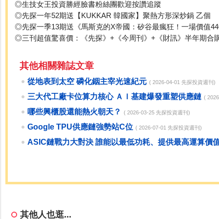
◎生技女王投資勝經臉書粉絲團歡迎按讚追蹤
◎先探一年52期送【KUKKAR 韓國家】聚熱方形深炒鍋 乙個
◎先探一季13期送《馬斯克的X帝國：矽谷最瘋狂！一場價值4
◎三刊超值驚喜價：《先探》+《今周刊》+《財訊》半年期合
其他相關雜誌文章
從地表到太空 磷化銦主宰光速紀元
( 2026-04-01 先探投資週刊)
三大代工廠卡位算力核心 ＡＩ基建爆發重塑供應鏈
( 20
哪些興櫃股還能熱火朝天？
( 2026-03-25 先探投資週刊)
Google TPU供應鏈強勢站C位
( 2026-07-01 先探投資週刊)
ASIC鏈戰力大對決 誰能以最低功耗、提供最高運算價
其他人也逛...