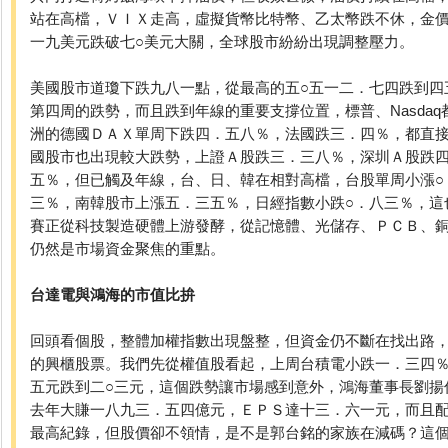
站在高檔，ＶＩＸ走高，虛擬貨幣比特幣、乙太幣跌不休，金
一九美元跌破七○美元大關，全球股市紛紛出現調整壓力。
美國股市道瓊下跌九八一點，從最高的五○五一二．七四跌到四
第四周的跌勢，而且跌到年線的重要支撐位置，標普、Nasda
洲的德國ＤＡＸ單周下跌四．五八％，法國跌三．四％，都直
國股市也出現較大跌勢，上證Ａ股跌三．三八％，深圳Ａ股跌四
五％，但已觸及年線，台、日、韓在相對高檔，台股單周小漲○
三％，南韓股市上漲五．三五％，日經指數小跌○．八三％，這
賽正從科技製造硬體上游發酵，從記憶體、光儲存、ＰＣＢ、
仍然是市場資金聚焦的重點。
台達電與鴻海的市值比拚
回頭看個股，整體加權指數出現盤整，但資金仍不斷在找出路
的興櫃股票。我們先從權值股看起，上周台積電小跌一．三四
五元跌到二○三元，這個跌勢讓市場感到意外，鴻海董事長劉揚
去年大賺一八九三．五四億元，ＥＰＳ達十三．六一元，而且
最高紀錄，但股價卻不領情，是不是郭台銘的家族在減碼？這