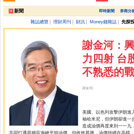
跌停排行：
凌 航
168.00 -18.50
雙 鍵
236.50 -26.00
勤
1
2
3
新聞
即時新聞
券商分
雜誌總覽
理財周刊
財訊
Money錢雜誌
先探
│
│
│
│
謝金河：
力四射 台
不熟悉的
謝金河)
美國、以色列攻擊伊朗進
袖哈米尼，但伊朗卻進一
造成油價再度來到一一九
共同打通荷姆茲海峽平抑油價，但收效甚微，油價持續在高檔