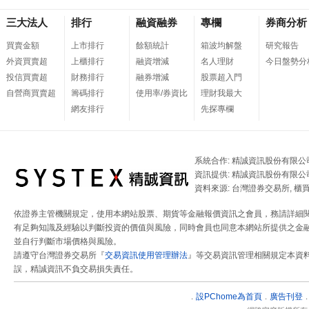
三大法人
排行
融資融券
專欄
券商分析
買賣金額
上市排行
餘額統計
箱波均解盤
研究報告
外資買賣超
上櫃排行
融資增減
名人理財
今日盤勢分
投信買賣超
財務排行
融券增減
股票超入門
自營商買賣超
籌碼排行
使用率/券資比
理財我最大
網友排行
先探專欄
系統合作: 精誠資訊股份有限公
資訊提供: 精誠資訊股份有限公
資料來源: 台灣證券交易所, 櫃
依證券主管機關規定，使用本網站股票、期貨等金融報價資訊之會員，務請詳細
有足夠知識及經驗以判斷投資的價值與風險，同時會員也同意本網站所提供之金融
並自行判斷市場價格與風險。
請遵守台灣證券交易所『
交易資訊使用管理辦法
』等交易資訊管理相關規定本資
誤，精誠資訊不負交易損失責任。
設
PChome為首頁
廣告刊登
．
．