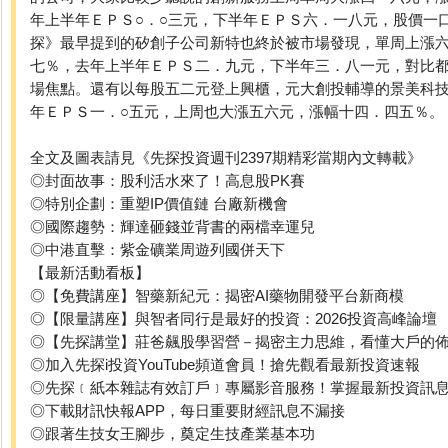
年上半年ＥＰＳ○．○三元，下半年ＥＰＳ六．一八元，股價一
探》最早提到的矽創子公司新特也終於被市場發現，單周上漲
七％，去年上半年ＥＰＳ二．九元，下半年三．八一元，對比
場焦點。還有以每股五二元登上興櫃，元大創投輔導的景美科
年ＥＰＳ一．○五元，上周也大漲五六元，漲幅十四．四五％。
全文及圖表請見《先探投資週刊2397期精彩當期內文轉載》
◎封面故事：股利活水來了！高息股PK賽
◎特別企劃：重塑IP價值鏈 台廠新機會
◎國際趨勢：輝達砸錢並背書的兩檔幸運兒
◎中港直擊：紫金礦業周遊列國併天下
【最新活動看板】
◎【免費講座】智藥新紀元：揭密AI藥物開發平台新商模
◎【限量講座】與智者同行是最好的投資：2026投資高峰論壇
◎【先探講堂】莊爸飆股學習營－揭密主力思維，看懂大戶的
◎加入先探i投資YouTube頻道會員！搶先觀看最新投資速報
◎先探﹝紙本雜誌有效訂戶﹞專屬影音服務！掌握最新投資訊
◎下載財訊快報APP，每日重要財經訊息不漏接
◎跟著生技女王腳步，奠定生技產業基本功