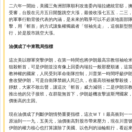
二六年一開始，美國三角洲部隊順利攻進委內瑞拉總統官邸，
受審，台股在元月五日開盤跳空大漲，最後收漲七五五．二三
的軍事行動背後代表的內涵，是未來的戰爭可以不必派地面部
擊，用「斬首」的方式讓集權獨裁者「領袖先走」，這個新型
行，於是股市跳空大漲。
油價成了中東戰局指標
這次美以聯軍突擊伊朗，在第一時間也將伊朗最高宗教領袖哈
狙殺斬首，可是伊朗並沒有像上回委內瑞拉一般那麼順遂，這
教神權的國家，人民受到革命衛隊控制，川普第一時間呼籲伊
會改變伊朗，可是自衛隊禁錮人民已久，在最高領袖被擊殺後
靜默，大家不敢出聲，讓這次「斬首」威力減弱；二是伊朗宗
推出他的兒子接班，在群龍無首下，伊朗趁機攻擊波斯灣國家
價衝高的主因。
現在油價成了判斷伊朗情勢重要指標，這次ＷＴＩ最高衝到一
原油到一一九．五美元，油價衝高對股市帶來壓力，現在川普
伊朗的權力核心也打算讓除了美國、以色列的油輪航行，看起