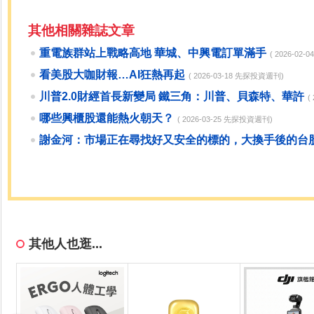
其他相關雜誌文章
重電族群站上戰略高地 華城、中興電訂單滿手
( 2026-02
看美股大咖財報…AI狂熱再起
( 2026-03-18 先探投資週刊)
川普2.0財經首長新變局 鐵三角：川普、貝森特、華許
(
哪些興櫃股還能熱火朝天？
( 2026-03-25 先探投資週刊)
謝金河：市場正在尋找好又安全的標的，大換手後的台
其他人也逛...