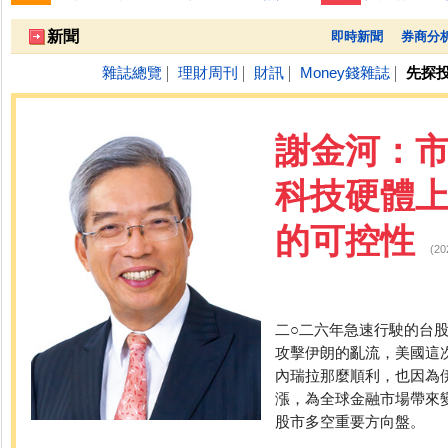
跌停排行：
凌 航
168.00 -18.50
雙 鍵
236.50 -26.00
勤
1
2
3
新聞
即時新聞
券商分
雜誌總覽
理財周刊
財訊
Money錢雜誌
先探
│
│
│
│
謝金河：市
科技硬體上
的可控性
(2
二○二六年急速行駛的台
攻擊伊朗的亂流，美國這
內瑞拉那麼順利，也因為
漲，為全球金融市場帶來
股市多空重要方向盤。