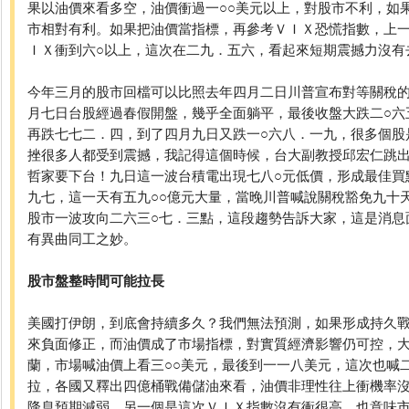
果以油價來看多空，油價衝過一○○美元以上，對股市不利，如
市相對有利。如果把油價當指標，再參考ＶＩＸ恐慌指數，上
ＩＸ衝到六○以上，這次在二九．五六，看起來短期震撼力沒有
今年三月的股市回檔可以比照去年四月二日川普宣布對等關稅
月七日台股經過春假開盤，幾乎全面躺平，最後收盤大跌二○六
再跌七七二．四，到了四月九日又跌一○六八．一九，很多個股
挫很多人都受到震撼，我記得這個時候，台大副教授邱宏仁跳出
哲家要下台！九日這一波台積電出現七八○元低價，形成最佳買
九七，這一天有五九○○億元大量，當晚川普喊說關稅豁免九十
股市一波攻向二六三○七．三點，這段趨勢告訴大家，這是消息
有異曲同工之妙。
股市盤整時間可能拉長
美國打伊朗，到底會持續多久？我們無法預測，如果形成持久
來負面修正，而油價成了市場指標，對實質經濟影響仍可控，
蘭，市場喊油價上看三○○美元，最後到一一八美元，這次也喊
拉，各國又釋出四億桶戰備儲油來看，油價非理性往上衝機率
降息預期減弱，另一個是這次ＶＩＸ指數沒有衝很高，也意味