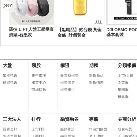
羅技 LIFT人體工學垂直
奶
【點睛品】貳台錢 黃金
DJI OSMO PO
基本套裝
滑鼠-石墨灰
金條_計價黃金
大盤
類股
權證
期權
分類報價
加權指數
集中市場
股票找權證
期貨商品
上市/上櫃
櫃買指數
櫃買中心
權證篩選
期貨價差
產業股
市場指數
權證排行
集團股
概念股
三大法人
排行
融資融券
專欄
券商分析
買賣金額
上市排行
餘額統計
箱波均解盤
研究報告
外資買賣超
上櫃排行
融資增減
名人理財
今日盤勢分