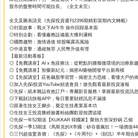
股市的盤整時間可能拉長。（全文未完）
全文及圖表請見《先探投資週刊2396期精彩當期內文轉載》
◎封面故事：戰火下AI牛市 操作回歸基本面
◎特別企劃：看懂廠務設備最大獲利邏輯
◎國際趨勢：激情過後 韓股曝露高風險
◎中港直擊：通縮無罪 人民幣升值有理
【最新活動看板】
◎【免費講座】AI x 免疫療法：從靶點到腫瘤微環境的治療新
◎【免費講座】智藥新紀元：揭密AI藥物開發平台新商模
◎【先探講堂】莊爸飆股學習營－揭密主力思維，看懂大戶的
◎加入先探i投資YouTube頻道會員！搶先觀看最新投資速報
◎先探﹝紙本雜誌有效訂戶﹞專屬影音服務！掌握最新投資訊
◎下載財訊快報APP，每日重要財經訊息不漏接
◎跟著生技女王腳步，奠定生技產業基本功
◎生技女王投資勝經臉書粉絲團歡迎按讚追蹤
◎先探一年52期送【KUKKAR 韓國家】聚熱方形深炒鍋 乙個
◎先探一季13期送《馬斯克的X帝國：矽谷最瘋狂！一場價值4
◎三刊超值驚喜價：《先探》+《今周刊》+《財訊》半年期合