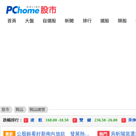
首頁
大盤
自選股
新聞
排行
選股
類股
股市
雜誌
雜誌總覽
漲幅排行：
川 湖
11,110.00 +1,010.00
中化生
35.75 +3.25
1
2
3
跌幅排行：
凌 航
168.00 -18.50
雙 鍵
236.50 -26.00
禾
1
2
3
漲停排行：
中化生
35.75 +3.25
川 湖
11,110.00 +1,010.00
1
2
3
公股銀看好新南向放款 發展熱點鎖定澳印星馬
最新
熱門