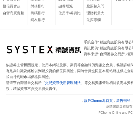
投信買賣超
財務排行
融券增減
股票超入門
自營商買賣超
籌碼排行
使用率/券資比
理財我最大
網友排行
先探專欄
系統合作: 精誠資訊股份有限公
資訊提供: 精誠資訊股份有限公
資料來源: 台灣證券交易所, 櫃
依證券主管機關規定，使用本網站股票、期貨等金融報價資訊之會員，務請詳細
有足夠知識及經驗以判斷投資的價值與風險，同時會員也同意本網站所提供之金融
並自行判斷市場價格與風險。
請遵守台灣證券交易所『
交易資訊使用管理辦法
』等交易資訊管理相關規定本資
誤，精誠資訊不負交易損失責任。
設
PChome為首頁
廣告刊登
．
．
網路家庭版權所有
PChome Online and PCh